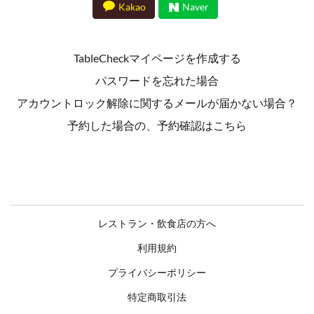
Kakao
Naver
TableCheckマイページを作成する
パスワードを忘れた場合
アカウントロック解除に関するメールが届かない場合？
予約した場合の、予約確認はこちら
レストラン・飲食店の方へ
利用規約
プライバシーポリシー
特定商取引法