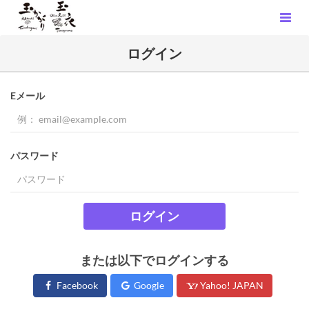
ログイン
Eメール
パスワード
ログイン
または以下でログインする
Facebook
Google
Yahoo! JAPAN