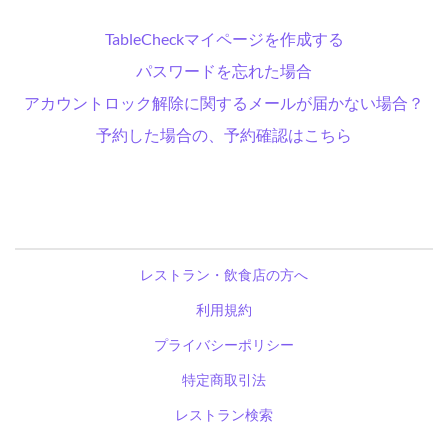
TableCheckマイページを作成する
パスワードを忘れた場合
アカウントロック解除に関するメールが届かない場合？
予約した場合の、予約確認はこちら
レストラン・飲食店の方へ
利用規約
プライバシーポリシー
特定商取引法
レストラン検索