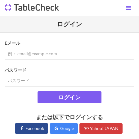
ログイン
Eメール
パスワード
ログイン
または以下でログインする
Facebook
Google
Yahoo! JAPAN