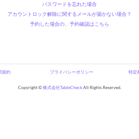
パスワードを忘れた場合
アカウントロック解除に関するメールが届かない場合？
予約した場合の、予約確認はこちら
用規約
プライバシーポリシー
特定
Copyright ©
株式会社TableCheck
All Rights Reserved.