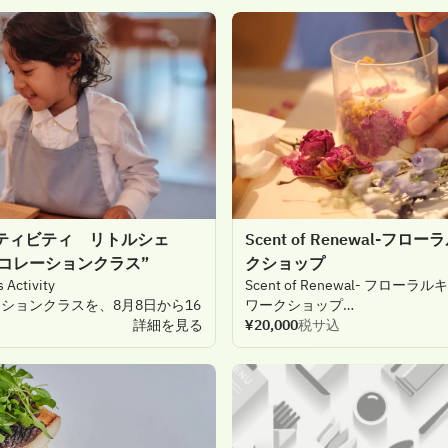
ティビティ リトルシェ
Scent of Renewal-フ
コレーションクラス”
クショップ
s
Activity
Scent
of
Renewal
- 
フローラルキ
ーションクラスを、
8
月
8
日から
16
ワークショップ
す。
詳細を見る
役目を
¥20,000
終えようと
税サ込
する
美しさに
リーチームとともに、
お
子様が
ンの
世界を
体験いただける
特別な
しました。
ムや
トッピング、
味わい
豊かな
由な
発想で
仕上げるひと
つだけの