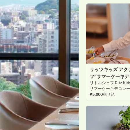
リッツキッズ アク
フ“サマーケーキデ
リトルシェフ
Ritz
Kid
サマーケーキデコレ
日まで
¥5,000
開催いたしま
税サ込
才能あふれる
ペスト
ケーキデコレーショ
クラスをご
用意いた
色と
りどりの
クリー
フルーツを
用い、
自
ケーキ。