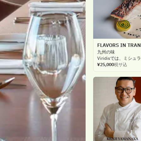
楽しさと
学びが
詰ま
出に。
FLAVORS IN TRA
九
州の
味
Viridisでは
、
ミシュラ
手掛ける
¥25,000
税サ込
期間限定の
九
州各地を
巡るよう
体験をお
楽しみくだ
厳選された
地域の
生
継がれてきた
伝統の
文化、
作り
手の
想い
出します。
九
州の
豊かな
食文化
食材が
持つ
本来の
味
ここでしか
味わえな
訪れる
ゲストの
心に
誘います。