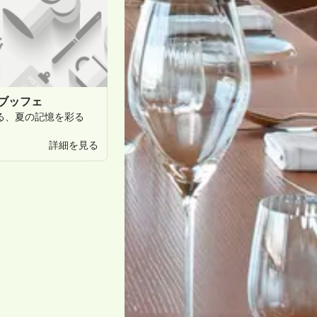
ーブッフェ
る、
夏の
記憶を
彩る
た
彩り
豊かな
詳細を見る
ェフの
感性で
仕立てた
贅沢な
ザートまで、
。
時間に
寄り
らではの
洗練と