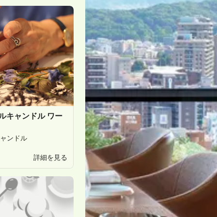
ローラルキャンドル ワー
ャンドル
、もう
一度、
詳細を見る
光を。