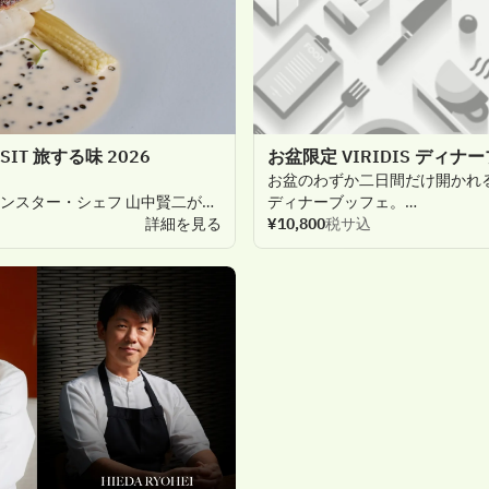
ったひと
時を、
夏の
大切な
思い
NSIT 旅する味 2026
お盆限定 VIRIDIS ディナ
お
盆のわずか
二
日間だけ
開かれ
ンスター
・
シェフ
山中賢
二
が
ディナーブッフェ。
特別
コースをご
用意いたします。
詳細を見る
九
¥10,800
州の
豊かな
税サ込
恵みと、
旬を
迎え
な、
美食の
ガストロノミー
夏野菜をふんだんに
使用し、
シ
さい。
美食の
数々。
産者が
育んだ
旬の
食材と、
受け
瑞々しい
野菜の
滋味とともに、
技法。
その
土地ならではの
風土や
メインディッシュから
優雅な
デ
を
一
皿
一
皿に
丁寧に
映し
心ゆくまでご
堪能いただけます
ご
家族やご
友人と
語らう
温かな
の
魅力を
五
感で
感じながら、
添いながら、
ラグジュアリーな
わいを
深く
堪能するひとと
き。
くつろぎを。
い、
没入感あふれる
美食体験が、
深く
刻まれる
特別な
時間へと