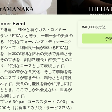
nner Event
¥40,000
税サ込
の邂逅 ― EIKAと紡ぐガストロノミー
ラン「EIKA」と誘う、一期一会の美食の
予
る、特別なフォーハンズ・ディナーエク
ドシェフ・稗田良平氏が率いるEIKAは、
を、日本の繊細な懐石の美学で昇華させ
その哲学を、副総料理長 山中賢二とのコ
り、特別なコースとして表現します。
、台湾の豊かな食文化、そして季節を尊
のエスプリが響き合い、精緻さと創造性
れます。美食の可能性を静かに押し広げ
ととき。ここでしか出会えない、世界が
お届けします。
6:30 p.m. コーススタート 7:00 p.m.
,000円（お食事のみ / 税・サービス料込）