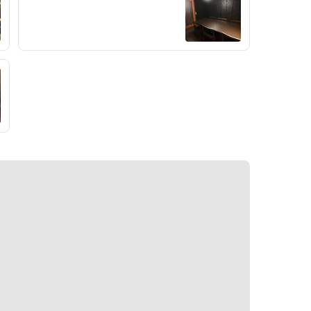
に流通しますが、品種改良が進みど
んどん世の中から美味しい神戸ビー
全5品
フがなくなっていきました。
将来性を危惧し当店専属のバイヤー
は、品質を守るため確固たる信頼関
係で結ばれた生産者様から、
厳格な目利きで選ばれた神戸ビーフ
を競りに出す前に購入します。
その数、年間約18頭。全体の0.3％
（年間18頭／6,000頭）。
これが当店の名物【0.3％の神戸ビ
ーフ】の由来。
ワインと同じように産地ではなく、
生産されている方をベースに選んだ
神戸ビーフは
「サーロイン＝脂っぽい」そんなイ
メージを覆します。
サーロインが上質な赤身肉ですの
で、体の全てを使って味と香りと余