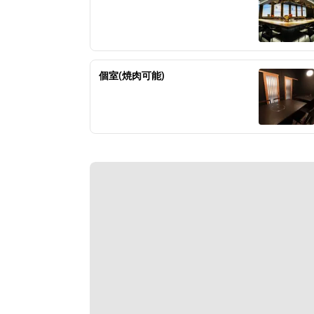
食後のシャーベット
シャーベット
全5品
個室(焼肉可能)