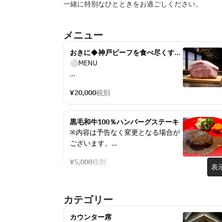
一緒に特別なひとときをお過ごしください。
メニュー
おきに◆神戸ビーフを食べ尽くす豪
華な全7品を愉しむ
⚪︎MENU
季節の1品
¥20,000
税別
神戸ビーフ　握り寿司
神戸ビーフ　出汁しゃぶしゃぶ
季節野菜のサラダ
黒毛和牛100％ハンバーグステーキ
特選黒毛和牛　ヒレ100g
※内容は予告なく変更となる場合が
焼き野菜とニンニクチップ
ございます。
食事-三種類からお選びいただけま
す-
¥5,000
税別
◯MENU
表
・炊き立てご飯
黒毛和牛100％　ハンバーグステー
・平飼いの有精卵と鰹節の卵かけご
キ
飯　+700円
カテゴリー
サラダ
・ちりめん山椒と大葉のガーリック
ライス
ライス　+1200円
カウンター席
味噌汁