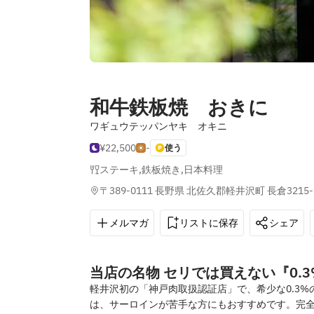
和牛鉄板焼 おきに
ワギュウテッパンヤキ オキニ
¥22,500
-
使う
ステーキ
,
鉄板焼き
,
日本料理
〒389-0111 長野県 北佐久郡軽井沢町 長倉3215-
メルマガ
リストに保存
シェア
当店の名物 セリでは買えない『0.
軽井沢初の「神戸肉取扱認証店」で、希少な0.3
は、サーロインが苦手な方にもおすすめです。完