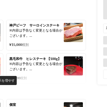
神戸ビーフ　サーロインステーキ
※内容は予告なく変更となる場合が
ございます。
¥15,000
税別
◯MENU
0.3％の神戸ビーフ　サーロインス
テーキ
黒毛和牛　ヒレステーキ 【100g】
サラダ
※内容は予告なく変更となる場合が
ライス
ございます。
味噌汁
シャーベット
¥8,000
税別
◯MENU
示を増やす
黒毛和牛　ヒレステーキ 100g
全5品
サラダ
ライス
【0.3％の神戸ビーフとは】
味噌汁
年間約6,000頭の神戸ビーフが国内
個室
シャーベット