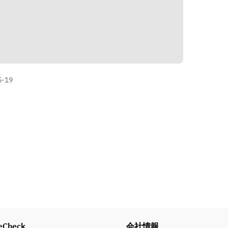
韻をお楽しみください。
道順を表示
-19
eCheck
会社情報