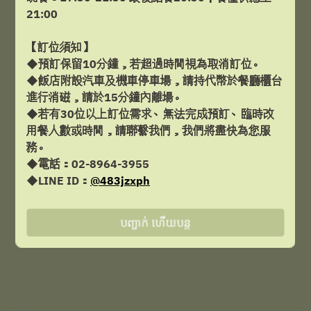
21:00
សុ ៧ សីហា
【訂位須知】
◆預訂保留10分鐘，若超過時間視為取消訂位。
ជ្រើរើសពេលវេលា
◆飯店附設汽車及機車停車場，請持代幣於餐廳櫃台
進行消磁，請於15分鐘內離場。
ស្វែងរកការមានទទួលខុសត្រូវ
◆若有30位以上訂位需求、無法完成預訂、臨時改
用餐人數或時間，請聯繫我們，我們將盡快為您服
務。
◆電話：02-8964-3955
គាំទ្រដោយ
◆LINE ID：
@483jzxph
បញ្ជាក់ ហើយបន្ត