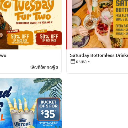
Two
Saturday Bottomless Drink
១ មករា ~
មើលព័ត៌មានលម្អិត