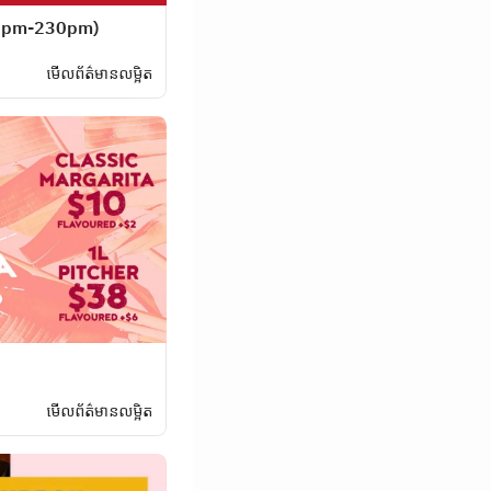
12pm-230pm)
មើលព័ត៌មានលម្អិត
មើលព័ត៌មានលម្អិត