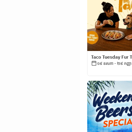
Taco Tuesday Fur 
១៩ ឧសភា - ២៩ កញ្ញា