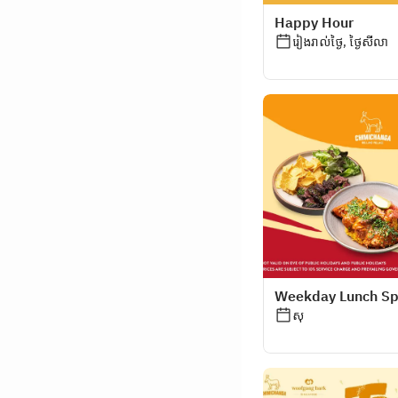
Happy Hour
រៀងរាល់ថ្ងៃ, ថ្ងៃសីលា
Weekday Lunch Sp
សុ