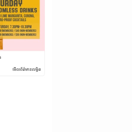
s
មើលព័ត៌មានលម្អិត