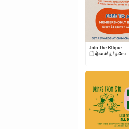
Join The Klique
រៀងរាល់ថ្ងៃ, ថ្ងៃសីលា