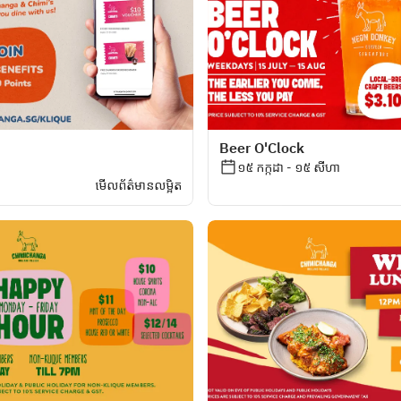
Beer O'Clock
១៥ កក្កដា - ១៥ សីហា
មើលព័ត៌មានលម្អិត