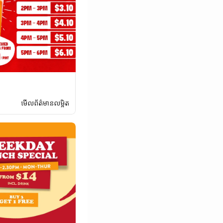
មើលព័ត៌មានលម្អិត