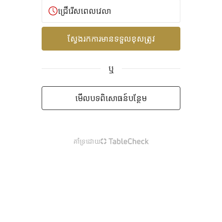
ជ្រើរើសពេលវេលា
ស្វែងរកការមានទទួលខុសត្រូវ
ឬ
មើលបទពិសោធន៍បន្ថែម
គាំទ្រដោយ