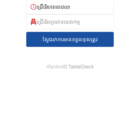
ជ្រើរើសពេលវេលា
ជ្រើរើសប្រភេទសេវាកម្ម
ស្វែងរកការមានទទួលខុសត្រូវ
គាំទ្រដោយ