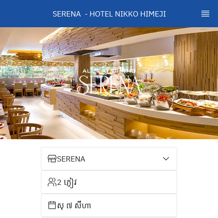
SERENA  - HOTEL NIKKO HIMEJI
SERENA
2 ភ្ញៀវ
សុ ៧ សីហា