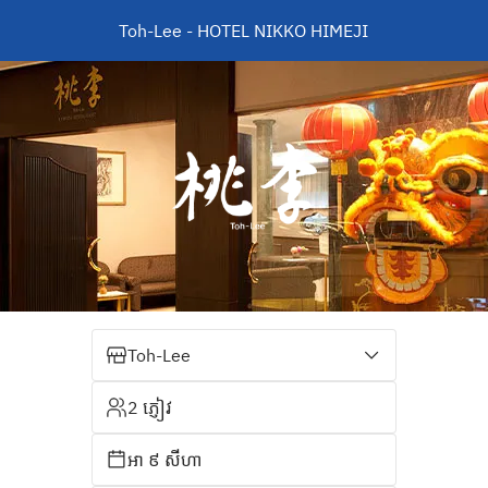
Toh-Lee - HOTEL NIKKO HIMEJI
Toh-Lee
2 ភ្ញៀវ
អា ៩ សីហា