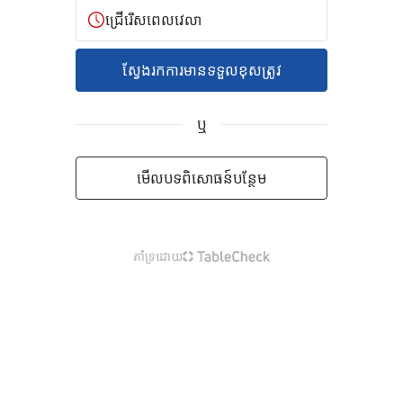
ជ្រើរើសពេលវេលា
ស្វែងរកការមានទទួលខុសត្រូវ
ឬ
មើលបទពិសោធន៍បន្ថែម
គាំទ្រដោយ