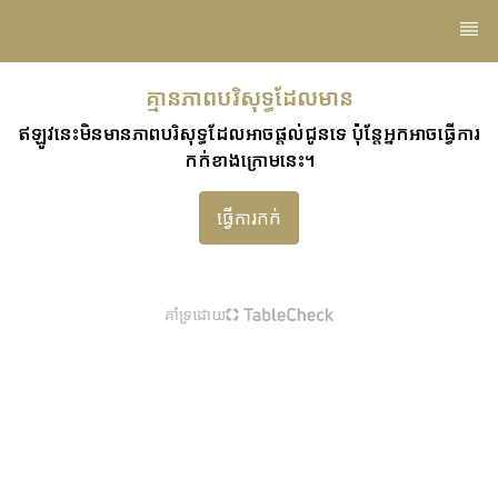
គ្មានភាពបរិសុទ្ធដែលមាន
ឥឡូវនេះមិនមានភាពបរិសុទ្ធដែលអាចផ្តល់ជូនទេ ប៉ុន្តែអ្នកអាចធ្វើការ
កក់ខាងក្រោមនេះ។
ធ្វើការកក់
គាំទ្រដោយ