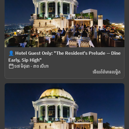
👤 Hotel Guest Only: "The Resident's Prelude — Dine
Early, Sip High"
១៧ មិថុនា - ៣១ សីហា
មើលព័ត៌មានលម្អិត