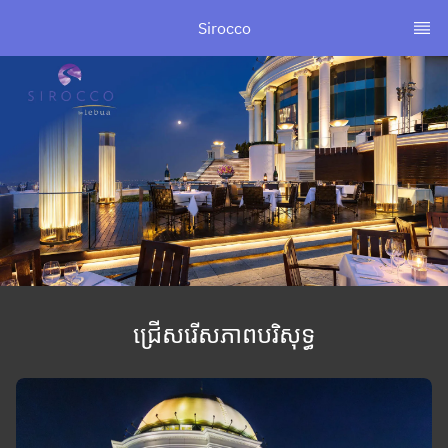
Sirocco
ជ្រើសរើសភាពបរិសុទ្ធ