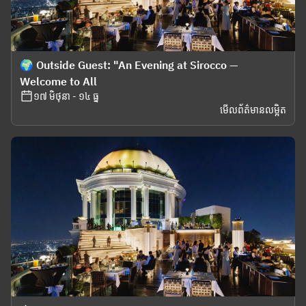
🌍 Outside Guest: "An Evening at Sirocco —
Welcome to All
១៧ មិថុនា - ១៤ ធ្នូ
មើលព័ត៌មានលម្អិត