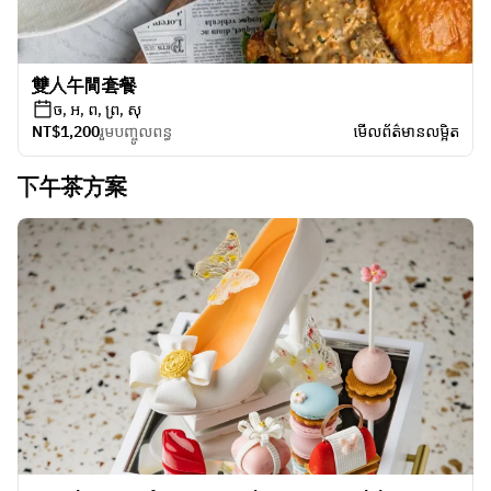
雙人午間套餐
ច, អ, ព, ព្រ, សុ
NT$1,200
រួមបញ្ចូលពន្ធ
មើលព័ត៌មានលម្អិត
下午茶方案