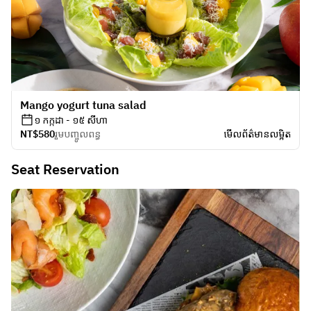
Mango yogurt tuna salad
១ កក្កដា - ១៥ សីហា
NT$580
រួមបញ្ចូលពន្ធ
មើលព័ត៌មានលម្អិត
Seat Reservation