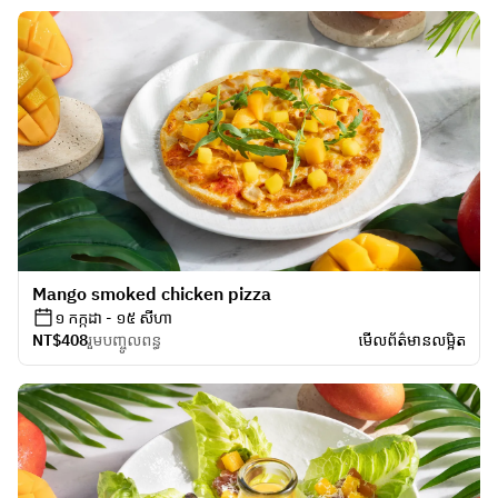
Mango smoked chicken pizza
១ កក្កដា - ១៥ សីហា
NT$408
រួមបញ្ចូលពន្ធ
មើលព័ត៌មានលម្អិត