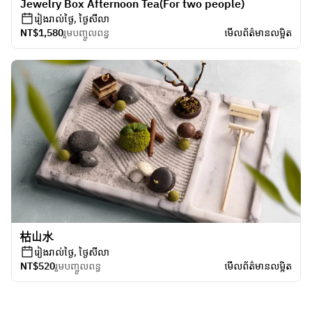
Jewelry Box Afternoon Tea(For two people)
រៀងរាល់ថ្ងៃ, ថ្ងៃសីលា
NT$1,580
រួមបញ្ចូលពន្ធ
មើលព័ត៌មានលម្អិត
枯山水
រៀងរាល់ថ្ងៃ, ថ្ងៃសីលា
NT$520
រួមបញ្ចូលពន្ធ
មើលព័ត៌មានលម្អិត