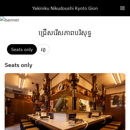
Yakiniku Nikudoushi Kyoto Gion
ជ្រើសរើសភាពបរិសុទ្ធ
Seats only
វគ្គ
Seats only