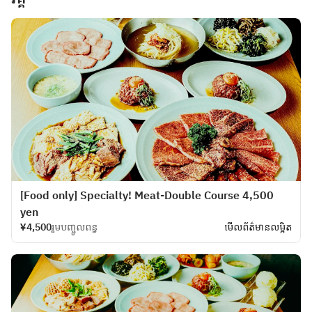
[Food only] Specialty! Meat-Double Course 4,500
yen
¥4,500
រួមបញ្ចូលពន្ធ
មើលព័ត៌មានលម្អិត