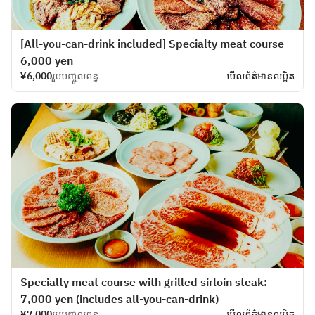
[All-you-can-drink included] Specialty meat course
6,000 yen
¥6,000
រួមបញ្ចូលពន្ធ
មើលព័ត៌មានលម្អិត
Specialty meat course with grilled sirloin steak:
7,000 yen (includes all-you-can-drink)
¥7,000
រួមបញ្ចូលពន្ធ
មើលព័ត៌មានលម្អិត