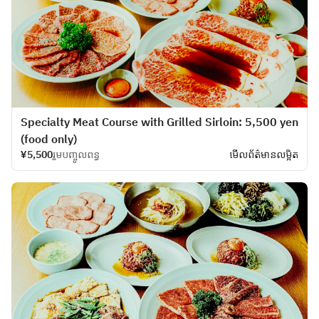
Specialty Meat Course with Grilled Sirloin: 5,500 yen
(food only)
¥5,500
រួមបញ្ចូលពន្ធ
មើលព័ត៌មានលម្អិត