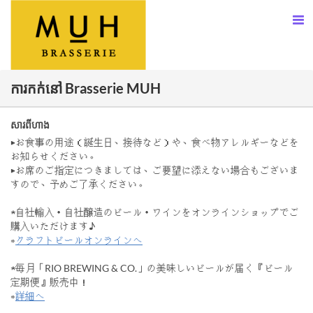
ការកក់នៅ Brasserie MUH
សារពីហាង
▶お食事の用途（誕生日、接待など）や、食べ物アレルギーなどを
お知らせください。
▶お席のご指定につきましては、ご要望に添えない場合もございま
すので、予めご了承ください。
★自社輸入・自社醸造のビール・ワインをオンラインショップでご
購入いただけます♪
⇒
クラフトビールオンラインへ
★毎月「RIO BREWING & CO.」の美味しいビールが届く『ビール
定期便』販売中！
⇒
詳細へ