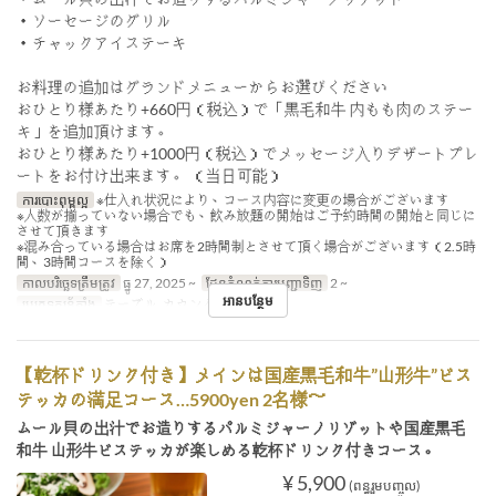
・ソーセージのグリル
・チャックアイステーキ
お料理の追加はグランドメニューからお選びください
おひとり様あたり+660円（税込）で「黒毛和牛 内もも肉のステー
キ」を追加頂けます。
おひとり様あたり+1000円（税込）でメッセージ入りデザートプレ
ートをお付け出来ます。 （当日可能）
ការបោះពុម្ពល្អ
※仕入れ状況により、コース内容に変更の場合がございます
※人数が揃っていない場合でも、飲み放題の開始はご予約時間の開始と同じに
させて頂きます
※混み合っている場合はお席を2時間制とさせて頂く場合がございます（2.5時
間、3時間コースを除く）
កាលបរិច្ឆេទត្រឹមត្រូវ
ធ្នូ 27, 2025 ~
ដែនកំណត់ការបញ្ជាទិញ
2 ~
អានបន្ថែម
ប្រភេទកន្រ្ត័តាំង
テーブル, カウンター
【乾杯ドリンク付き】メインは国産黒毛和牛”山形牛”ビス
テッカの満足コース…5900yen 2名様～
ムール貝の出汁でお造りするパルミジャーノリゾットや国産黒毛
和牛 山形牛ビステッカが楽しめる乾杯ドリンク付きコース。
¥ 5,900
(ពន្ធរួមបញ្ចូល)