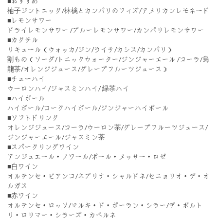
■おすすめ
柚子ジントニック/林檎とカンパリのフィズ/アメリカンレモネード
■レモンサワー
ドライレモンサワー /ブルーレモンサワー/カンパリレモンサワー
■カクテル
リキュール（ウォッカ/ジン/ライチ/カシス/カンパリ）
割もの（ソーダ/トニックウォーター/ジンジャーエール /コーラ/烏
龍茶/オレンジジュース/グレープフルーツジュース）
■チューハイ
ウーロンハイ/ジャスミンハイ/ 緑茶ハイ
■ハイボール
ハイボール/コークハイボール/ジンジャーハイボール
■ソフトドリンク
オレンジジュース/コーラ/ウーロン茶/グレープフルーツジュース/
ジンジャーエール/ジャスミン茶
■スパークリングワイン
アンジュエール・ノワール/ポール・メッサー・ロゼ
■白ワイン
オルテンセ・ビアンコ/ネブリナ・シャルドネ/セニョリオ・デ・オ
ルガス
■赤ワイン
オルテンセ・ロッソ/マルキ・ド・ポーラン・シラー/デ・ボルト
リ・ロリマー・シラーズ・カベルネ