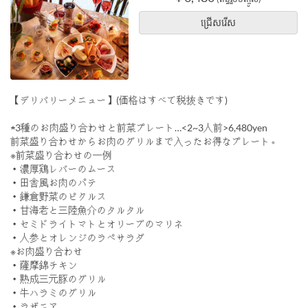
ជ្រើសរើស
【デリバリーメニュー】(価格はすべて税抜きです)
★3種のお肉盛り合わせと前菜プレート…<2~3人前>6,480yen
前菜盛り合わせからお肉のグリルまで入ったお得なプレート。
※前菜盛り合わせの一例
・濃厚鶏レバーのムース
・田舎風お肉のパテ
・鎌倉野菜のピクルス
・甘海老と三陸魚介のタルタル
・セミドライトマトとオリーブのマリネ
・人参とオレンジのラぺサラダ
※お肉盛り合わせ
・薩摩錦チキン
・熟成三元豚のグリル
・牛ハラミのグリル
・ラザニア