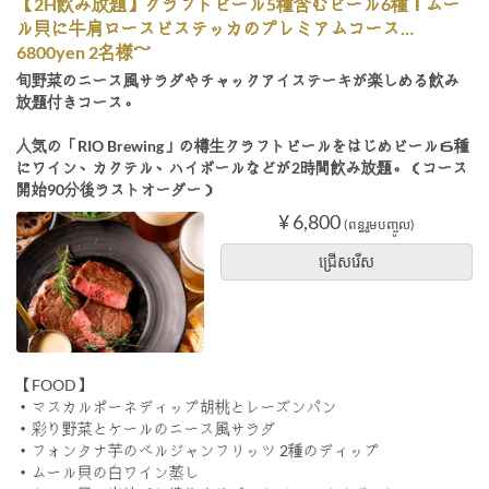
【2H飲み放題】クラフトビール5種含むビール6種！ムー
ル貝に牛肩ロースビステッカのプレミアムコース…
6800yen 2名様～
旬野菜のニース風サラダやチャックアイステーキが楽しめる飲み
放題付きコース。
人気の「RIO Brewing」の樽生クラフトビールをはじめビール６種
にワイン、カクテル、ハイボールなどが2時間飲み放題。（コース
開始90分後ラストオーダー）
¥ 6,800
(ពន្ធរួមបញ្ចូល)
ជ្រើសរើស
【FOOD】
・マスカルポーネディップ胡桃とレーズンパン
・彩り野菜とケールのニース風サラダ
・フォンタナ芋のベルジャンフリッツ 2種のディップ
・ムール貝の白ワイン蒸し