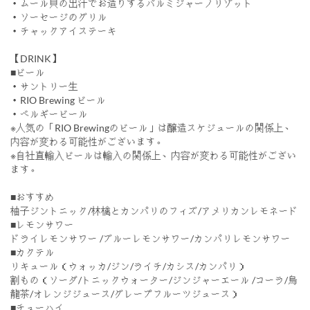
・ムール貝の出汁でお造りするパルミジャーノリゾット
・ソーセージのグリル
・チャックアイステーキ
【DRINK】
■ビール
・サントリー生
・RIO Brewing ビール
・ベルギービール
※人気の「RIO Brewingのビール」は醸造スケジュールの関係上、
内容が変わる可能性がございます。
※自社直輸入ビールは輸入の関係上、内容が変わる可能性がござい
ます。
■おすすめ
柚子ジントニック/林檎とカンパリのフィズ/アメリカンレモネード
■レモンサワー
ドライレモンサワー /ブルーレモンサワー/カンパリレモンサワー
■カクテル
リキュール（ウォッカ/ジン/ライチ/カシス/カンパリ）
割もの（ソーダ/トニックウォーター/ジンジャーエール /コーラ/烏
龍茶/オレンジジュース/グレープフルーツジュース）
■チューハイ