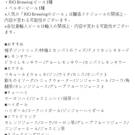
・RIO Brewing ビール1種
・ベルギービール1種
※人気の「RIO Brewingのビール」は醸造スケジュールの関係上、
内容が変わる可能性がございます。
※自社直輸入ビールは輸入の関係上、内容が変わる可能性がござい
ます。
■おすすめ
柚子ジントニック/林檎とカンパリのフィズ/アメリカンレモネード
■レモンサワー
ドライレモンサワー /ブルーレモンサワー/カンパリレモンサワー
■カクテル
リキュール（ウォッカ/ジン/ライチ/カシス/カンパリ）
割もの（ソーダ/トニックウォーター/ジンジャーエール /コーラ/烏
龍茶/オレンジジュース/グレープフルーツジュース）
■チューハイ
ウーロンハイ/ジャスミンハイ/ 緑茶ハイ
■ハイボール
ハイボール/コークハイボール/ジンジャーハイボール
■ソフトドリンク
オレンジジュース/コーラ/ウーロン茶/グレープフルーツジュース/
ジンジャーエール/ジャスミン茶
■スパークリングワイン