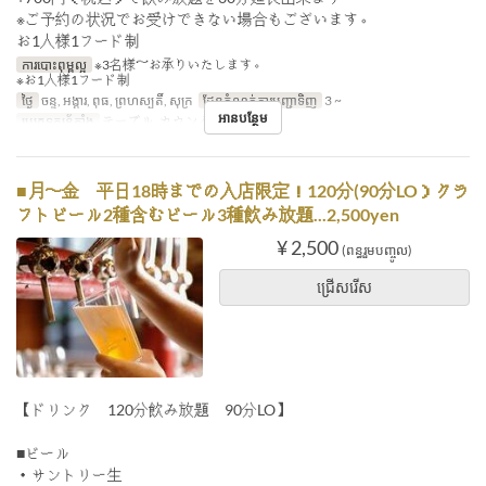
※ご予約の状況でお受けできない場合もございます。
お1人様1フード制
ការបោះពុម្ពល្អ
※3名様～お承りいたします。
※お1人様1フード制
ថ្ងៃ
ចន្ទ, អង្គារ, ពុធ, ព្រហស្បតិ៍, សុក្រ
ដែនកំណត់ការបញ្ជាទិញ
3 ~
អានបន្ថែម
ប្រភេទកន្រ្ត័តាំង
テーブル, カウンター
■月〜金 平日18時までの入店限定！120分(90分LO）クラ
フトビール2種含むビール3種飲み放題...2,500yen
¥ 2,500
(ពន្ធរួមបញ្ចូល)
ជ្រើសរើស
【ドリンク 120分飲み放題 90分LO】
■ビール
・サントリー生