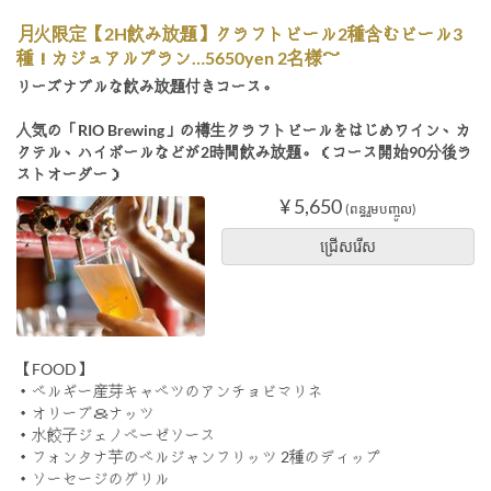
月火限定【2H飲み放題】クラフトビール2種含むビール3
種！カジュアルプラン…5650yen 2名様～
リーズナブルな飲み放題付きコース。
人気の「RIO Brewing」の樽生クラフトビールをはじめワイン、カ
クテル、ハイボールなどが2時間飲み放題。（コース開始90分後ラ
ストオーダー）
¥ 5,650
(ពន្ធរួមបញ្ចូល)
ជ្រើសរើស
【FOOD】
・ベルギー産芽キャベツのアンチョビマリネ
・オリーブ＆ナッツ
・水餃子ジェノベーゼソース
・フォンタナ芋のベルジャンフリッツ 2種のディップ
・ソーセージのグリル