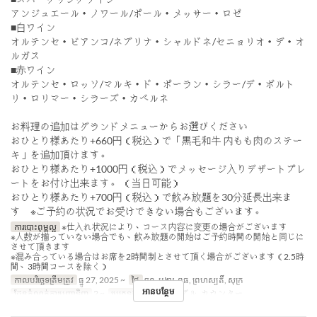
アンジュエール・ノワール/ポール・メッサー・ロゼ
■白ワイン
オルテンセ・ビアンコ/ネブリナ・シャルドネ/セニョリオ・デ・オ
ルガス
■赤ワイン
オルテンセ・ロッソ/マルキ・ド・ポーラン・シラー/デ・ボルト
リ・ロリマー・シラーズ・カベルネ
お料理の追加はグランドメニューからお選びください
おひとり様あたり+660円（税込）で「黒毛和牛 内もも肉のステー
キ」を追加頂けます。
おひとり様あたり+1000円（税込）でメッセージ入りデザートプレ
ートをお付け出来ます。 （当日可能）
おひとり様あたり+700円（税込）で飲み放題を30分延長出来ま
す ※ご予約の状況でお受けできない場合もございます。
ការបោះពុម្ពល្អ
※仕入れ状況により、コース内容に変更の場合がございます
※人数が揃っていない場合でも、飲み放題の開始はご予約時間の開始と同じに
させて頂きます
※混み合っている場合はお席を2時間制とさせて頂く場合がございます（2.5時
間、3時間コースを除く）
កាលបរិច្ឆេទត្រឹមត្រូវ
ធ្នូ 27, 2025 ~
ថ្ងៃ
ចន្ទ, អង្គារ, ពុធ, ព្រហស្បតិ៍, សុក្រ
អានបន្ថែម
ដែនកំណត់ការបញ្ជាទិញ
2 ~
ប្រភេទកន្រ្ត័តាំង
テーブル, カウンター