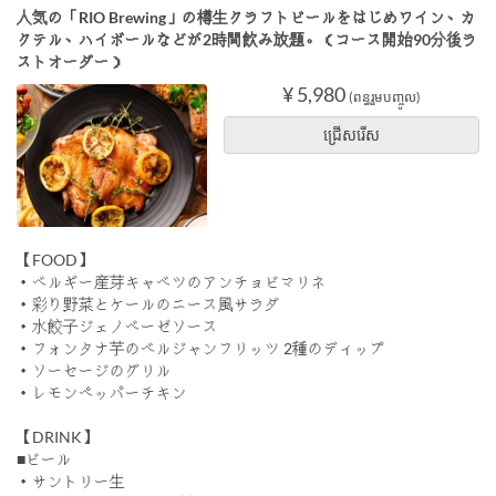
人気の「RIO Brewing」の樽生クラフトビールをはじめワイン、カ
クテル、ハイボールなどが2時間飲み放題。（コース開始90分後ラ
ストオーダー）
¥ 5,980
(ពន្ធរួមបញ្ចូល)
ជ្រើសរើស
【FOOD】
・ベルギー産芽キャベツのアンチョビマリネ
・彩り野菜とケールのニース風サラダ
・水餃子ジェノベーゼソース
・フォンタナ芋のベルジャンフリッツ 2種のディップ
・ソーセージのグリル
・レモンペッパーチキン
【DRINK】
■ビール
・サントリー生