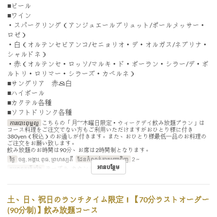
■ビール
■ワイン
・スパークリング（アンジュエールブリュット/ポールメッサー・
ロゼ）
・白（オルテンセビアンコ/セニョリオ・デ・オルガス/ネブリナ・
シャルドネ）
・赤（オルテンセ・ロッソ/マルキ・ド・ボーラン・シラー/デ・ボ
ルトリ・ロリマー・シラーズ・カベルネ）
■サングリア 赤＆白
■ハイボール
■カクテル各種
■ソフトドリンク各種
ការបោះពុម្ពល្អ
こちらの「月～木曜日限定・ウィークデイ飲み放題プラン」は
コース料理をご注文でない方もご利用いただけますがおひとり様に付き
380yen（税込）のお通しが付きます。また、おひとり様最低一品のお料理の
ご注文をお願い致します。
飲み放題のお時間は90分、お席は2時間制となります。
ថ្ងៃ
ចន្ទ, អង្គារ, ពុធ, ព្រហស្បតិ៍
ដែនកំណត់ការបញ្ជាទិញ
2 ~
អានបន្ថែម
ប្រភេទកន្រ្ត័តាំង
テーブル, カウンター
土、日、祝日のランチタイム限定！【70分ラストオーダー
(90分制)】飲み放題コース