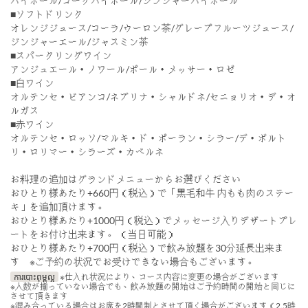
ハイボール/コークハイボール/ジンジャーハイボール
■ソフトドリンク
オレンジジュース/コーラ/ウーロン茶/グレープフルーツジュース/
ジンジャーエール/ジャスミン茶
■スパークリングワイン
アンジュエール・ノワール/ポール・メッサー・ロゼ
■白ワイン
オルテンセ・ビアンコ/ネブリナ・シャルドネ/セニョリオ・デ・オ
ルガス
■赤ワイン
オルテンセ・ロッソ/マルキ・ド・ポーラン・シラー/デ・ボルト
リ・ロリマー・シラーズ・カベルネ
お料理の追加はグランドメニューからお選びください
おひとり様あたり+660円（税込）で「黒毛和牛 内もも肉のステー
キ」を追加頂けます。
おひとり様あたり+1000円（税込）でメッセージ入りデザートプレ
ートをお付け出来ます。 （当日可能）
おひとり様あたり+700円（税込）で飲み放題を30分延長出来ま
す ※ご予約の状況でお受けできない場合もございます。
ការបោះពុម្ពល្អ
※仕入れ状況により、コース内容に変更の場合がございます
※人数が揃っていない場合でも、飲み放題の開始はご予約時間の開始と同じに
させて頂きます
※混み合っている場合はお席を2時間制とさせて頂く場合がございます（2.5時