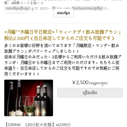
間、3時間コースを除く）
កាលបរិច្ឆេទត្រឹមត្រូវ
ធ្នូ 27, 2025 ~
ថ្ងៃ
ចន្ទ, អង្គារ
ដែនកំណត់ការបញ្ជាទិញ
2 ~
អានបន្ថែម
ប្រភេទកន្រ្ត័តាំង
テーブル, カウンター
★月曜～木曜日平日限定★「ウィークデイ飲み放題プラン」
税込2,500円（当日来店してからのご注文も可能です）
多くのお客様に好評を頂いております「月曜限定・マンデー飲み
放題プラン」がパワーアップしました！！
従来は月曜日のみだった、2名様からご利用いただける飲み放題プ
ランが、月曜日から木曜日までご利用いただけます。もちろん従
来通り、当日来店してからのご注文も可能ですのでお気軽にご利
用くださいませ！！
¥ 2,500
(ពន្ធរួមបញ្ចូល)
ជ្រើសរើស
【DRINK 120分飲み放題】※LO90分