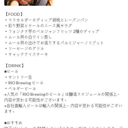
【FOOD】
・マスカルポーネディップ胡桃とレーズンパン
・彩り野菜とケールのニース風サラダ
・フォンタナ芋のベルジャンフリッツ 2種のディップ
・ムール貝の白ワイン蒸し
・ムール貝の出汁でお造りするパルミジャーノリゾット
・ソーセージのグリル
・チャックアイステーキ
【DRINK】
■ビール
・サントリー生
・RIO Brewing ビール
・ベルギービール
※人気の「RIO Brewingのビール」は醸造スケジュールの関係上、
内容が変わる可能性がございます。
※自社直輸入ビールは輸入の関係上、内容が変わる可能性がござい
ます。
■おすすめ