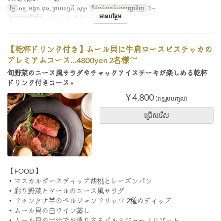
ថ្ងៃ
ចន្ទ, អង្គារ, ពុធ, ព្រហស្បតិ៍, សុក្រ
ដែនកំណត់ការបញ្ជាទិញ
3 ~
អានបន្ថែម
ប្រភេទកន្រ្ត័តាំង
テーブル, カウンター
【乾杯ドリンク付き】ムール貝に牛肩ロースビステッカの
プレミアムコース…4800yen 2名様～
旬野菜のニース風サラダやチャックアイステーキが楽しめる乾杯
ドリンク付きコース。
¥ 4,800
(ពន្ធរួមបញ្ចូល)
ជ្រើសរើស
【FOOD】
・マスカルポーネディップ胡桃とレーズンパン
・彩り野菜とケールのニース風サラダ
・フォンタナ芋のベルジャンフリッツ 2種のディップ
・ムール貝の白ワイン蒸し
・ムール貝の出汁でお造りするパルミジャーノリゾット