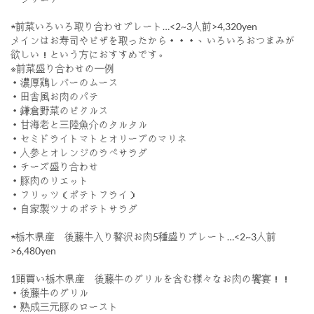
★前菜いろいろ取り合わせプレート…<2~3人前>4,320yen
メインはお寿司やピザを取ったから・・・、いろいろおつまみが
欲しい！という方におすすめです。
※前菜盛り合わせの一例
・濃厚鶏レバーのムース
・田舎風お肉のパテ
・鎌倉野菜のピクルス
・甘海老と三陸魚介のタルタル
・セミドライトマトとオリーブのマリネ
・人参とオレンジのラぺサラダ
・チーズ盛り合わせ
・豚肉のリエット
・フリッツ（ポテトフライ）
・自家製ツナのポテトサラダ
★栃木県産 後藤牛入り贅沢お肉5種盛りプレート…<2~3人前
>6,480yen
1頭買い栃木県産 後藤牛のグリルを含む様々なお肉の饗宴！！
・後藤牛のグリル
・熟成三元豚のロースト