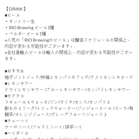
【DRINK】
■ビール
・サントリー生
・RIO Brewing ビール1種
・ベルギービール1種
※人気の「RIO Brewingのビール」は醸造スケジュールの関係上、
内容が変わる可能性がございます。
※自社直輸入ビールは輸入の関係上、内容が変わる可能性がござい
ます。
■おすすめ
柚子ジントニック/林檎とカンパリのフィズ/アメリカンレモネード
■レモンサワー
ドライレモンサワー /ブルーレモンサワー/カンパリレモンサワー
■カクテル
リキュール（ウォッカ/ジン/ライチ/カシス/カンパリ）
割もの（ソーダ/トニックウォーター/ジンジャーエール /コーラ/烏
龍茶/オレンジジュース/グレープフルーツジュース）
■チューハイ
ウーロンハイ/ジャスミンハイ/ 緑茶ハイ
■ハイボール