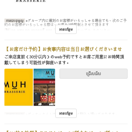
ការបោះពុម្ពល្អ
※グループ内に遅刻のお客様がいらっしゃる場合でも、次のご予
約のお客様がいらっしゃる際は、お席を2時間制とさせて頂きます
អានបន្ថែម
ថ្ងៃ
ចន្ទ, អង្គារ, ពុធ, ព្រហស្បតិ៍, សុក្រ
ប្រភេទកន្រ្ត័តាំង
テーブル, カウンター
【お席だけ予約】お食事内容は当日お選びくださいませ
ご来店直前（30分以内）のweb予約ですとお席ご用意にお時間頂
戴してしまう可能性が御座います。
ជ្រើសរើស
អានបន្ថែម
ការបោះពុម្ពល្អ
※ディナータイムはお席代400円（税込）頂いております。