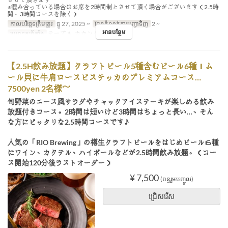
※混み合っている場合はお席を2時間制とさせて頂く場合がございます（2.5時
間、3時間コースを除く）
កាលបរិច្ឆេទត្រឹមត្រូវ
ធ្នូ 27, 2025 ~
ដែនកំណត់ការបញ្ជាទិញ
2 ~
អានបន្ថែម
ប្រភេទកន្រ្ត័តាំង
テーブル, カウンター
【2.5H飲み放題】クラフトビール5種含むビール6種！ム
ール貝に牛肩ロースビステッカのプレミアムコース…
7500yen 2名様～
旬野菜のニース風サラダやチャックアイステーキが楽しめる飲み
放題付きコース。2時間は短いけど3時間はちょっと長い…、そん
な方にピッタリな2.5時間コースです♪
人気の「RIO Brewing」の樽生クラフトビールをはじめビール６種
にワイン、カクテル、ハイボールなどが2.5時間飲み放題。（コー
ス開始120分後ラストオーダー）
¥ 7,500
(ពន្ធរួមបញ្ចូល)
ជ្រើសរើស