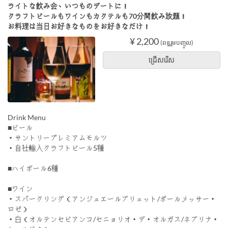
ライトな飲み会、いつものデートに！
クラフトビールもワインもカクテルも70分間飲み放題！
お料理は当日お好きなものをお好きなだけ！
¥ 2,200
(ពន្ធរួមបញ្ចូល)
ជ្រើសរើស
Drink Menu
■ビール
・サントリープレミアムモルツ
・自社輸入クラフトビール5種
■ハイボール6種
■ワイン
・スパークリング（アンジュエールブリュット/ポールメッサー・
ロゼ）
・白（オルテンセビアンコ/セニョリオ・デ・オルガス/ネブリナ・