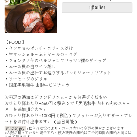
ជ្រើសរើស
【FOOD】
・ウフマヨのポルチーニソースがけ
・生マッシュルームとケールのサラダ
・フォンタナ芋のベルジャンフリッツ 2種のディップ
・ムール貝の白ワイン蒸し
・ムール貝の出汁でお造りするパルミジャーノリゾット
・ソーセージのグリル
・国産黒毛和牛 山形牛ビステッカ
お料理の追加はグランドメニューからお選びください
おひとり様あたり+660円（税込）で「黒毛和牛 内もも肉のステー
キ」を追加頂けます。
おひとり様あたり+1000円（税込）でメッセージ入りデザートプレ
ートをお付け出来ます。 （当日可能）
ការបោះពុម្ពល្អ
※仕入れ状況により、コース内容に変更の場合がございます
※人数が揃っていない場合でも、飲み放題の開始はご予約時間の開始と同じに
させて頂きます