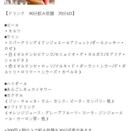
【ドリンク 90分飲み放題 70分LO】
■ビール
・モルツ
■ワイン
・スパークリング（アンジュエールブリュット/ポールメッサー・
ロゼ）
・白（オルテンセビアンコ/セニョリオ・デ・オルガス/ネブリナ・
シャルドネ）
・赤（オルテンセ・ロッソ/マルキ・ド・ボーラン・シラー/デ・ボ
ルトリ・ロリマー・シラーズ・カベルネ）
■ハイボール
■あらごしキュウイサワー
■カクテル
（ジン、ウォッカ、ラム、カシス、ピーチ、カンパリ、他）
■ソフトドリンク
（オレンジジュース、グレープフルーツ、コーラ、ジンジャーエ
ール、ウーロン茶、他）
+700円（税込）で飲み放題を30分延長出来ます