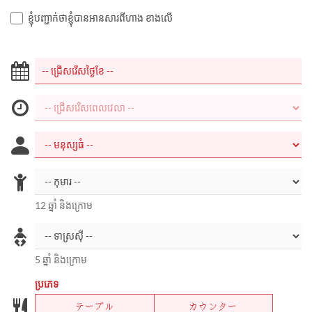
ខ្ញុំបញ្ជាក់ថាខ្ញុំបានអានសារពីហាង ខាងលើ
12 ឆ្នាំ និងក្រោម
5 ឆ្នាំ និងក្រោម
ប្រភេទ
テーブル
カウンター