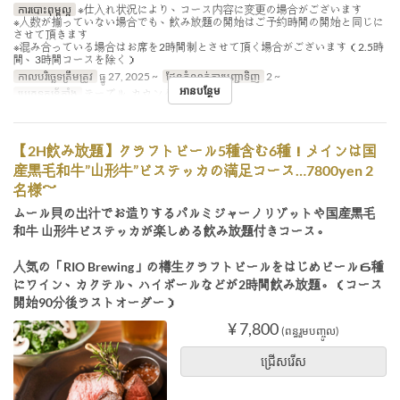
ការបោះពុម្ពល្អ
※仕入れ状況により、コース内容に変更の場合がございます
※人数が揃っていない場合でも、飲み放題の開始はご予約時間の開始と同じに
させて頂きます
※混み合っている場合はお席を2時間制とさせて頂く場合がございます（2.5時
間、3時間コースを除く）
កាលបរិច្ឆេទត្រឹមត្រូវ
ធ្នូ 27, 2025 ~
ដែនកំណត់ការបញ្ជាទិញ
2 ~
អានបន្ថែម
ប្រភេទកន្រ្ត័តាំង
テーブル, カウンター
【2H飲み放題】クラフトビール5種含む6種！メインは国
産黒毛和牛”山形牛”ビステッカの満足コース…7800yen 2
名様～
ムール貝の出汁でお造りするパルミジャーノリゾットや国産黒毛
和牛 山形牛ビステッカが楽しめる飲み放題付きコース。
人気の「RIO Brewing」の樽生クラフトビールをはじめビール６種
にワイン、カクテル、ハイボールなどが2時間飲み放題。（コース
開始90分後ラストオーダー）
¥ 7,800
(ពន្ធរួមបញ្ចូល)
ជ្រើសរើស