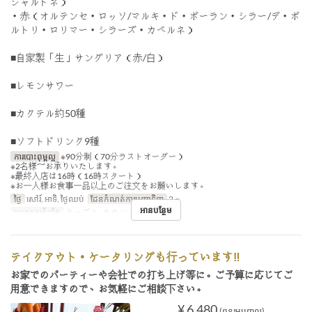
シャルドネ）
・赤（オルテンセ・ロッソ/マルキ・ド・ボーラン・シラー/デ・ボ
ルトリ・ロリマー・シラーズ・カベルネ）
■自家製「生」サングリア（赤/白）
■レモンサワー
■カクテル約50種
■ソフトドリンク9種
ការបោះពុម្ពល្អ
※90分制（70分ラストオーダー）
※2名様～お承りいたします。
※最終入店は16時（16時スタート）
※お一人様お食事一品以上のご注文をお願いします。
ថ្ងៃ
សៅរ៍, អាទិ, ថ្ងៃឈប់
ដែនកំណត់ការបញ្ជាទិញ
2 ~
អានបន្ថែម
ប្រភេទកន្រ្ត័តាំង
テーブル, カウンター
テイクアウト・ケータリングも行っています‼
お家でのパーティーや会社での打ち上げ等に。ご予算に応じてご
用意できますので、お気軽にご相談下さい。
¥ 6,480
(ពន្ធរួមបញ្ចូល)