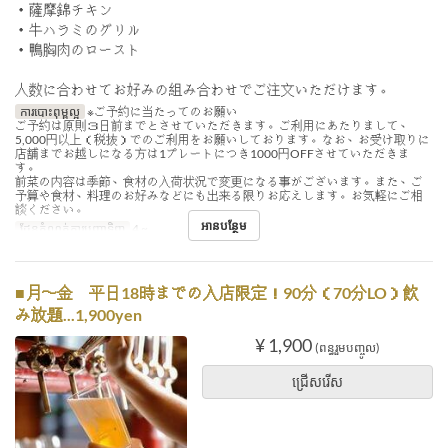
・薩摩錦チキン
・牛ハラミのグリル
・鴨胸肉のロースト
人数に合わせてお好みの組み合わせでご注文いただけます。
ការបោះពុម្ពល្អ
※ご予約に当たってのお願い
ご予約は原則３日前までとさせていただきます。ご利用にあたりまして、
5,000円以上（税抜）でのご利用をお願いしております。なお、お受け取りに
店舗までお越しになる方は1プレートにつき1000円OFFさせていただきま
す。
前菜の内容は季節、食材の入荷状況で変更になる事がございます。また、ご
予算や食材、料理のお好みなどにも出来る限りお応えします。お気軽にご相
談ください。
អានបន្ថែម
ដែនកំណត់ការបញ្ជាទិញ
4 ~
■月〜金 平日18時までの入店限定！90分（70分LO）飲
み放題...1,900yen
¥ 1,900
(ពន្ធរួមបញ្ចូល)
ជ្រើសរើស