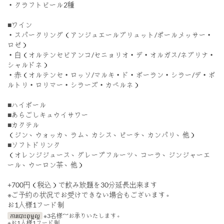
・クラフトビール2種
■ワイン
・スパークリング（アンジュエールブリュット/ポールメッサー・
ロゼ）
・白（オルテンセビアンコ/セニョリオ・デ・オルガス/ネブリナ・
シャルドネ）
・赤（オルテンセ・ロッソ/マルキ・ド・ボーラン・シラー/デ・ボ
ルトリ・ロリマー・シラーズ・カベルネ）
■ハイボール
■あらごしキュウイサワー
■カクテル
（ジン、ウォッカ、ラム、カシス、ピーチ、カンパリ、他）
■ソフトドリンク
（オレンジジュース、グレープフルーツ、コーラ、ジンジャーエ
ール、ウーロン茶、他）
+700円（税込）で飲み放題を30分延長出来ます
※ご予約の状況でお受けできない場合もございます。
お1人様1フード制
ការបោះពុម្ពល្អ
※3名様～お承りいたします。
※お1人様1フード制