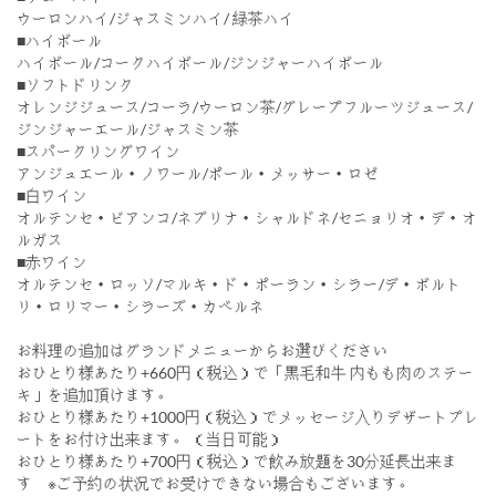
ウーロンハイ/ジャスミンハイ/ 緑茶ハイ
■ハイボール
ハイボール/コークハイボール/ジンジャーハイボール
■ソフトドリンク
オレンジジュース/コーラ/ウーロン茶/グレープフルーツジュース/
ジンジャーエール/ジャスミン茶
■スパークリングワイン
アンジュエール・ノワール/ポール・メッサー・ロゼ
■白ワイン
オルテンセ・ビアンコ/ネブリナ・シャルドネ/セニョリオ・デ・オ
ルガス
■赤ワイン
オルテンセ・ロッソ/マルキ・ド・ポーラン・シラー/デ・ボルト
リ・ロリマー・シラーズ・カベルネ
お料理の追加はグランドメニューからお選びください
おひとり様あたり+660円（税込）で「黒毛和牛 内もも肉のステー
キ」を追加頂けます。
おひとり様あたり+1000円（税込）でメッセージ入りデザートプレ
ートをお付け出来ます。 （当日可能）
おひとり様あたり+700円（税込）で飲み放題を30分延長出来ま
す ※ご予約の状況でお受けできない場合もございます。