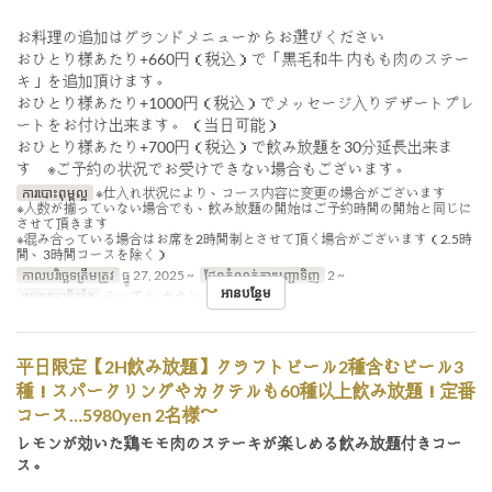
お料理の追加はグランドメニューからお選びください
おひとり様あたり+660円（税込）で「黒毛和牛 内もも肉のステー
キ」を追加頂けます。
おひとり様あたり+1000円（税込）でメッセージ入りデザートプレ
ートをお付け出来ます。 （当日可能）
おひとり様あたり+700円（税込）で飲み放題を30分延長出来ま
す ※ご予約の状況でお受けできない場合もございます。
ការបោះពុម្ពល្អ
※仕入れ状況により、コース内容に変更の場合がございます
※人数が揃っていない場合でも、飲み放題の開始はご予約時間の開始と同じに
させて頂きます
※混み合っている場合はお席を2時間制とさせて頂く場合がございます（2.5時
間、3時間コースを除く）
កាលបរិច្ឆេទត្រឹមត្រូវ
ធ្នូ 27, 2025 ~
ដែនកំណត់ការបញ្ជាទិញ
2 ~
អានបន្ថែម
ប្រភេទកន្រ្ត័តាំង
テーブル, カウンター
平日限定【2H飲み放題】クラフトビール2種含むビール3
種！スパークリングやカクテルも60種以上飲み放題！定番
コース…5980yen 2名様～
レモンが効いた鶏モモ肉のステーキが楽しめる飲み放題付きコー
ス。