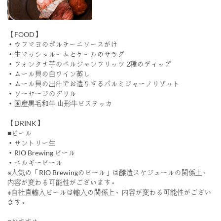
【FOOD】
・ウフマヨのポルチーニソースがけ
・生マッシュルームとケールのサラダ
・フォンタナ芋のベルジャンフリッツ 2種のディップ
・ムール貝の白ワイン蒸し
・ムール貝の出汁でお造りするパルミジャーノリゾット
・ソーセージのグリル
・国産黒毛和牛 山形牛ビステッカ
【DRINK】
■ビール
・サントリー生
・RIO Brewing ビール
・ベルギービール
※人気の「RIO Brewingのビール」は醸造スケジュールの関係上、
内容が変わる可能性がございます。
※自社直輸入ビールは輸入の関係上、内容が変わる可能性がござい
ます。