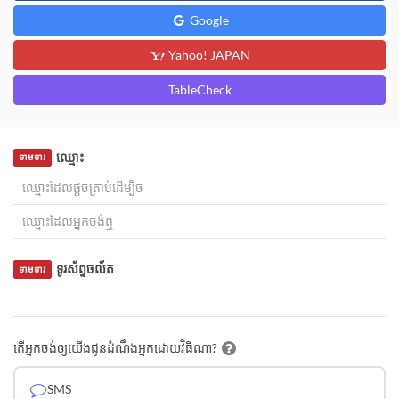
Google
Yahoo! JAPAN
TableCheck
ឈ្មោះ
ទាមទារ
ទូរស័ព្ទចល័ត
ទាមទារ
តើអ្នកចង់ឲ្យយើងជូនដំណឹងអ្នកដោយវិធីណា?
SMS