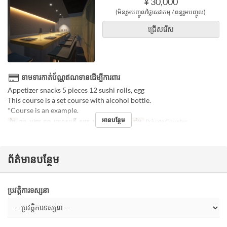
¥ 30,000
(មិនរួមបញ្ចូលថ្លៃសេវាកម្ម / ពន្ធរួមបញ្ចូល)
ជ្រើសរើស
ទាមទារកាត់ប័ណ្ណឥណទានដើម្បីការពារ
Appetizer snacks 5 pieces 12 sushi rolls, egg
This course is a set course with alcohol bottle.
*Course is an example.
អានបន្ថែម
ថ្ងៃ
ចន្ទ, អង្គារ, ពុធ, ព្រហស្បតិ៍, សុក្រ, សៅរ៍
ប្រភេទកន្រ្ត័តាំង
Private Counter
ព័ត៌មានបន្ថែម
ប្រវត្តិការទស្សនា