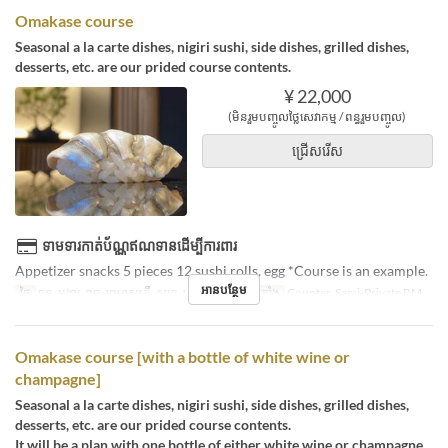
Omakase course
Seasonal a la carte dishes, nigiri sushi, side dishes, grilled dishes,
desserts, etc. are our prided course contents.
¥ 22,000
(មិនរួមបញ្ចូលថ្លៃសេវាកម្ម / ពន្ធរួមបញ្ចូល)
ជ្រើសរើស
ទាមទារកាត់ប័ណ្ណឥណទានដើម្បីការពារ
Appetizer snacks 5 pieces 12 sushi rolls, egg *Course is an example.
អានបន្ថែម
ថ្ងៃ
ចន្ទ, អង្គារ, ពុធ, ព្រហស្បតិ៍, សុក្រ, សៅរ៍
ប្រភេទកន្រ្ត័តាំង
Counter, Semi-Private RM
Omakase course [with a bottle of white wine or
champagne]
Seasonal a la carte dishes, nigiri sushi, side dishes, grilled dishes,
desserts, etc. are our prided course contents.
It will be a plan with one bottle of either white wine or champagne