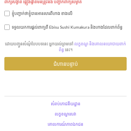
ពាក្យសង្ងាត់ ផ្ទៀងផ្ទាត់មិនត្រូវនឹង បញ្ជាក់ពាក្យសម្ងាត់
ខ្ញុំបញ្ជាក់ថាខ្ញុំបានអានសារពីហាង ខាងលើ
ទទួលយកការផ្តល់ពាក្យពី Ebisu Sushi Kumakura និងហាងដែលពាក់ព័ន្ធ
ដោយបញ្ចូនសំណុំបែបបទនេះ អ្នកយល់ព្រមទៅ
លក្ខខណ្ឌ និងគោលនយោបាយពាក់
ព័ន្ធ
នេះ។
សំរាប់ភោជនីយដ្ឋាន
លក្ខខណ្ឌសេវា
គោលការណ៍ភាពឯកជន