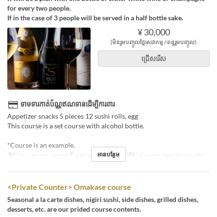
for every two people.
If in the case of 3 people will be served in a half bottle sake.
¥ 30,000
(មិនរួមបញ្ចូលថ្លៃសេវាកម្ម / ពន្ធរួមបញ្ចូល)
ជ្រើសរើស
ទាមទារកាត់ប័ណ្ណឥណទានដើម្បីការពារ
Appetizer snacks 5 pieces 12 sushi rolls, egg
This course is a set course with alcohol bottle.
*Course is an example.
អានបន្ថែម
ថ្ងៃ
ចន្ទ, អង្គារ, ពុធ, ព្រហស្បតិ៍, សុក្រ, សៅរ៍
ប្រភេទកន្រ្ត័តាំង
Counter, Semi-Private RM
<Private Counter> Omakase course
Seasonal a la carte dishes, nigiri sushi, side dishes, grilled dishes,
desserts, etc. are our prided course contents.