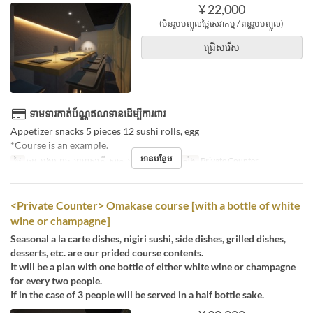
¥ 22,000
(មិនរួមបញ្ចូលថ្លៃសេវាកម្ម / ពន្ធរួមបញ្ចូល)
ជ្រើសរើស
ទាមទារកាត់ប័ណ្ណឥណទានដើម្បីការពារ
Appetizer snacks 5 pieces 12 sushi rolls, egg
*Course is an example.
អានបន្ថែម
ថ្ងៃ
ចន្ទ, អង្គារ, ពុធ, ព្រហស្បតិ៍, សុក្រ, សៅរ៍
ប្រភេទកន្រ្ត័តាំង
Private Counter
<Private Counter> Omakase course [with a bottle of white
wine or champagne]
Seasonal a la carte dishes, nigiri sushi, side dishes, grilled dishes,
desserts, etc. are our prided course contents.
It will be a plan with one bottle of either white wine or champagne
for every two people.
If in the case of 3 people will be served in a half bottle sake.