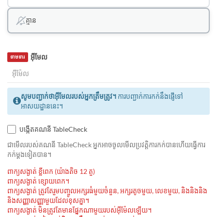
គ្មាន
អ៊ីមែល
ទាមទារ
សូមបញ្ជាក់ថាអ៊ីមែលរបស់អ្នកត្រឹមត្រូវ។
ការបញ្ជាក់ការកក់នឹងផ្ញើទៅ
អាសយដ្ឋាននេះ។
បង្កើតគណនី TableCheck
ជាមេីលរបស់គណនី TableCheck អ្នកអាចចូលមើលប្រវត្តិការកក់បានហើយធ្វើការ
កក់ម្ដងទៀតបាន។
ពាក្យសង្ងាត់ ខ្លីពេក (យ៉ាងតិច 12 តួ)
ពាក្យសង្ងាត់ ខ្សោយពេក។
ពាក្យសង្ងាត់ ត្រូវតែរួមបញ្ចូលអក្សរធំមួយចំនួន, អក្សរតូចមួយ, លេខមួយ, និងនិងនិង
និងសញ្ញាសញ្ញាមួយដែលខុសគ្នា។
ពាក្យសង្ងាត់ មិនត្រូវតែមានផ្នែកណាមួយរបស់អ៊ីម៉ែលឡើយ។