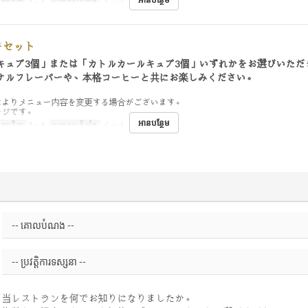
ញ្ជាទិញ
1 ~ 6
ប្រភេទកន្រ្ត័តាំង
イートイン
キセット
キュブ3個」または「カトルカールキュブ3個」いずれかをお選びいただ
ナルフレーバーや、本格コーヒーと共にお楽しみください。
によりメニュー内容を変更する場合がございます。
ージです。
អានបន្ថែម
ញ្ជាទិញ
1 ~ 6
ប្រភេទកន្រ្ត័តាំង
イートイン
当レストランを何でお知りになりましたか。