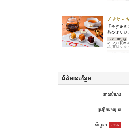
ដែនកំណត់ការប
プチケー
「モデルヌ
茶のオリジ
ការបោះពុម្ពល្អ
※仕入れ状況
※写真はイメ
ដែនកំណត់ការប
ព័ត៌មានបន្ថែម
គោលបំណង
ប្រវត្តិការទស្សនា
សំណួរ 1
ទាមទារ