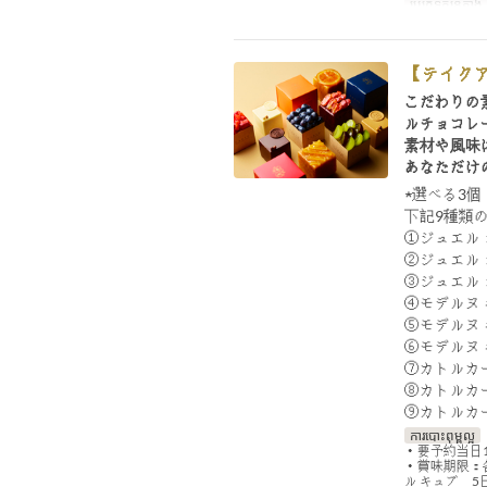
ប្រភេទកន្រ្ត័តាំង
【テイクア
こだわりの
ルチョコレ
素材や風味
あなただけ
★選べる3
下記9種類
①ジュエル
②ジュエル
③ジュエル
④モデルヌ
⑤モデルヌ
⑥モデルヌ
⑦カトルカ
⑧カトルカ
⑨カトルカ
ការបោះពុម្ពល្អ
・要予約当日
・賞味期限：
ル キュブ 