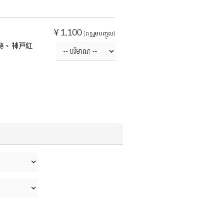
¥ 1,100
(ពន្ធរួមបញ្ចូល)
き、神戸紅