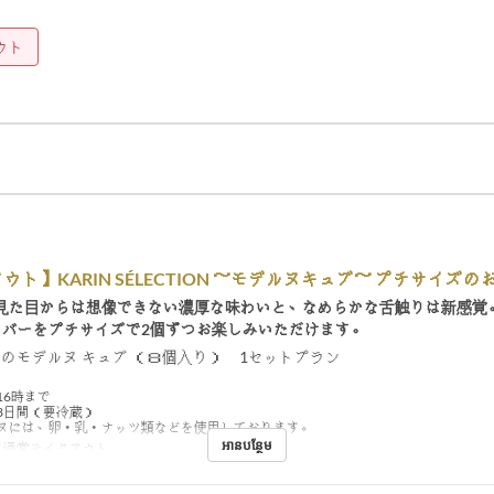
ウト
ウト】KARIN SÉLECTION ～モデルヌキュブ～ プチサイズの
見た目からは想像できない濃厚な味わいと、なめらかな舌触りは新感覚
ーバーをプチサイズで2個ずつお楽しみいただけます。
ズのモデルヌ キュブ （８個入り） 1セットプラン
16時まで
3日間（要冷蔵）
ヌには、卵・乳・ナッツ類などを使用しております。
អានបន្ថែម
通常テイクアウト