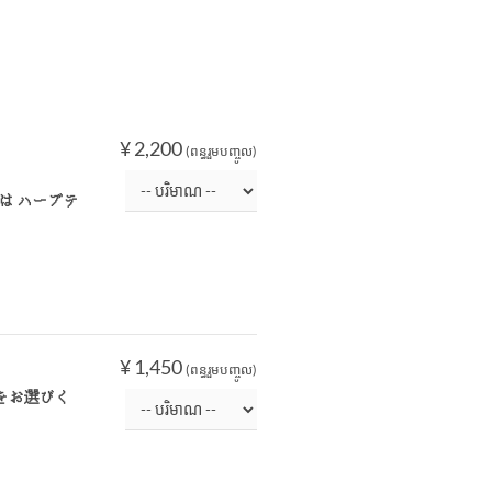
¥ 2,200
(ពន្ធរួមបញ្ចូល)
は ハーブテ
¥ 1,450
(ពន្ធរួមបញ្ចូល)
をお選びく