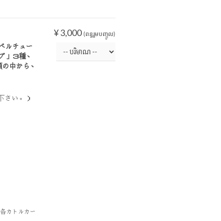
¥ 3,000
(ពន្ធរួមបញ្ចូល)
ベルチュー
ブ」３種、
類の中から、
下さい。）
／各カトルカー