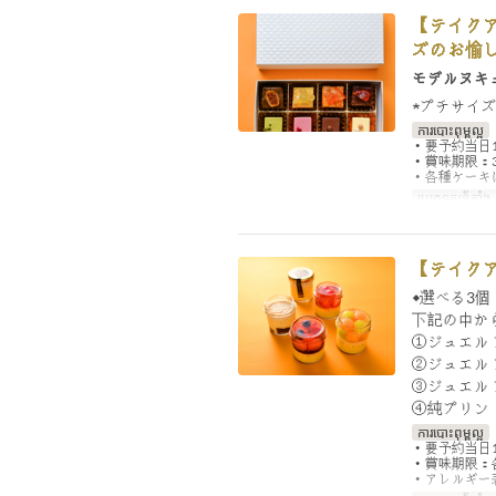
【テイクア
ズのお愉し
モデルヌキ
★プチサイ
ការបោះពុម្ពល្អ
・要予約当日
・賞味期限：
・各種ケーキ
ប្រភេទកន្រ្ត័តាំង
【テイクア
◆選べる3
下記の中か
①ジュエル
②ジュエル
③ジュエル
④純プリン
ការបោះពុម្ពល្អ
・要予約当日
・賞味期限：
・アレルギー