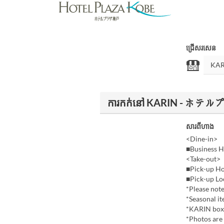
ជ្រើសរសេន
ការកក់នៅ KARIN - ホ
សារពីហាង
<Dine-in>
■Business H
<Take-out>
■Pick-up Ho
■Pick-up Loc
*Please note
*Seasonal it
*KARIN box 
*Photos are 