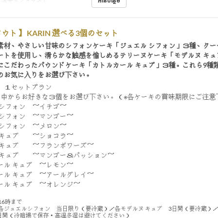
អានបន្ថែម
通常テイクアウト
ウト】 KARIN 選べる3個のセット
素材、やさしい甘味のシフォンケーキ「ジュエル シフォン」３種、クー
ートを使用し、滑らかな触感を愉しめるテリーヌケーキ「モデルヌ キュ
にこだわったパウンドケーキ「カトルカール キュブ」３種。これら9種
のお気に入りをお選び下さい。
個 １セットプラン
の中からお好きな３個をお選び下さい。（※各ケーキの賞味期限にご注意
 シフォン ～イチゴ～
 シフォン ～マンゴー～
 シフォン ～メロン～
 キュブ ～ショコラ～
 キュブ ～フランボワーズ～
 キュブ ～マンゴー＆パッション～
ール キュブ ～レモン～
ール キュブ ～アールグレイ～
ール キュブ ～オレンジ～
16時まで
各ジュエルシフォン 当日限り（要冷蔵）／各モデルヌ キュブ 3日間（要冷蔵）
5日間（冷暗場で保存・高温多湿は避けてください）