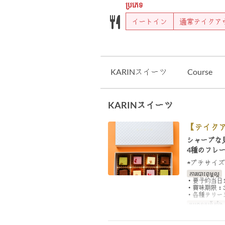
ប្រភេទ
イートイン
通常テイクア
KARINスイーツ
Course
KARINスイーツ
【テイクア
シャープな
4種のフレ
★プチサイ
ការបោះពុម្ពល្អ
・要予約当日
・賞味期限：
・各種テリー
ប្រភេទកន្រ្ត័តាំង