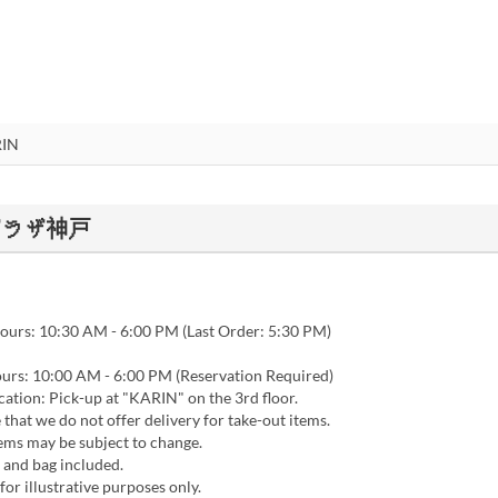
テルプラザ神戸
ours: 10:30 AM - 6:00 PM (Last Order: 5:30 PM)
urs: 10:00 AM - 6:00 PM (Reservation Required)
ation: Pick-up at "KARIN" on the 3rd floor.
 that we do not offer delivery for take-out items.
ems may be subject to change.
and bag included.
for illustrative purposes only.