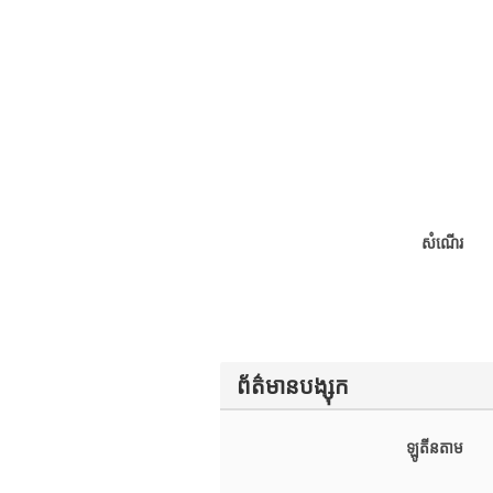
សំណើរ
ព័ត៌មានបង្សុក
ឡូតីនតាម