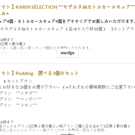
ウト】KARIN SÉLECTION ～モデルヌ＆カトルカールキュブ
み★
ュブ4個、カトルカールキュブ4個をプチサイズでお楽しみいただけます
ズのモデルヌ＆カトルカールキュブ （各４ケ入り計８個） 1セットプラ
16時まで
3日間（要冷蔵）
には、小麦・乳・卵・ナッツ類などを使用しております。
អានបន្ថែម
通常テイクアウト
ウト】Pudding 選べる3個のセット
個 １セットプラン
らお好きな３個をお選び下さい。（※それぞれの賞味期限にご注意下さ
 プリン ～イチゴ～
 プリン ～マンゴー～
 プリン ～メロン～
16時まで
各ジュエル プリン2日間（要冷蔵）／純プリン ご購入日を含めて3日間（要冷蔵）
表示：各ジュエル プリン、純プリンには、乳製品、卵などを使用。