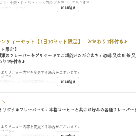
には、小麦・乳・卵・ナッツ類などを使用しております。
អានបន្ថែម
通常テイクアウト
ンティーセット【1日10セット限定】 おかわり1杯付き♪
ット限定】
9種類のフレーバーをプチケーキでご堪能いただけます。珈琲 又は 紅茶 又
わり1杯付き♪
によりメニュー内容を変更する場合がございます。
ージです。
អានបន្ថែម
ញ្ជាទិញ
1 ~ 6
ប្រភេទកន្រ្ត័តាំង
イートイン
ット
オリジナルフレーバーや、本格コーヒーと共にお好みの各種フレーバー
によりメニュー内容を変更する場合がございます。
ージです。
អានបន្ថែម