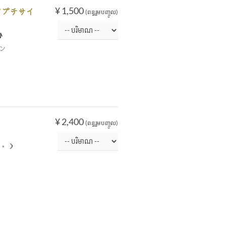
¥ 1,500
～ プチサイ
(ពន្ធរួមបញ្ចូល)
♪
ン
¥ 2,400
(ពន្ធរួមបញ្ចូល)
い。）