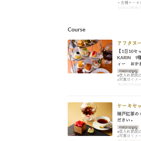
・各種ケーキ
ប្រភេទកន្រ្ត័តាំង
Course
アフタヌー
【1日10セ
KARIN 
ィー おか
ការបោះពុម្ពល្អ
※仕入れ状況
※写真はイメ
ដែនកំណត់ការប
ケーキセ
神戸紅茶の
ださい。
ការបោះពុម្ពល្អ
※仕入れ状況
※写真はイメ