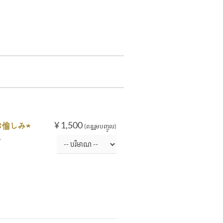
¥ 1,500
お愉しみ★
(ពន្ធរួមបញ្ចូល)
。