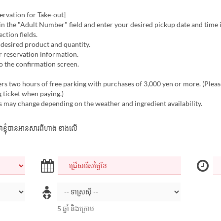
rvation for Take-out]
 in the "Adult Number" field and enter your desired pickup date and time 
ction fields.
e desired product and quantity.
r reservation information.
o the confirmation screen.
s two hours of free parking with purchases of 3,000 yen or more. (Pleas
 ticket when paying.)
 may change depending on the weather and ingredient availability.
ាក់ថាខ្ញុំបានអានសារពីហាង ខាងលើ
5 ឆ្នាំ និងក្រោម