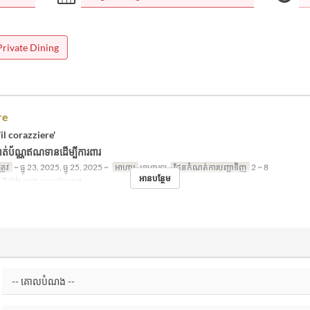
Private Dining
re
il corazziere'
ត់ប័ណ្ណឥណទានដើម្បីការពារ
្រូវ
~ ធ្នូ 23, 2025, ធ្នូ 25, 2025 ~
អាហារ
អាហារឡ
ដែនកំណត់ការបញ្ជាទិញ
2 ~ 8
អានបន្ថែម
Table seat, couple seat