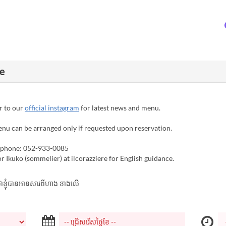
re
r to our
official instagram
for latest news and menu.
enu can be arranged only if requested upon reservation.
y phone: 052-933-0085
or Ikuko (sommelier) at ilcorazziere for English guidance.
ាក់ថាខ្ញុំបានអានសារពីហាង ខាងលើ