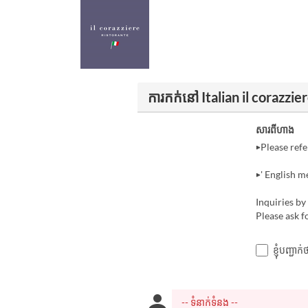
ការកក់នៅ Italian il corazzie
សារពីហាង
▶Please refe
▶' English m
Inquiries b
Please ask f
ខ្ញុំបញ្ជ