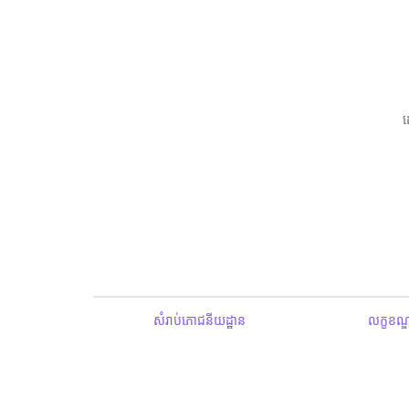
សំរាប់ភោជនីយដ្ឋាន
លក្ខខណ្