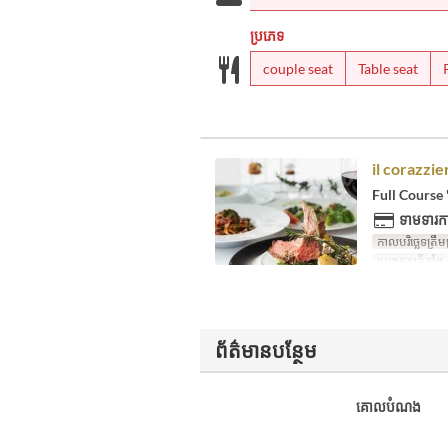
ប្រភេទ
couple seat
Table seat
il corazzie
Full Course '
ទាមទារកា
កាលបរិច្ឆេទត្រឹមត
ប្រភេទកន្រ្ត័តាំង
ព័ត៌មានបន្ថែម
គោលបំណង