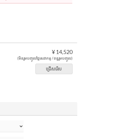
¥ 14,520
(មិនរួមបញ្ចូលថ្លៃសេវាកម្ម / ពន្ធរួមបញ្ចូល)
ជ្រើសរើស