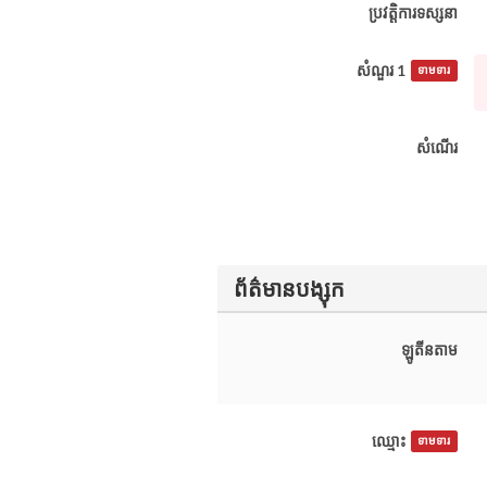
ប្រវត្តិការទស្សនា
សំណួរ 1
ទាមទារ
សំណើរ
ព័ត៌មានបង្សុក
ឡូតីនតាម
ឈ្មោះ
ទាមទារ