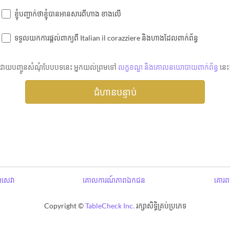
ខ្ញុំបញ្ជាក់ថាខ្ញុំបានអានសារពីហាង ខាងលើ
ទទួលយកការផ្តល់ពាក្យពី Italian il corazziere និងហាងដែលពាក់ព័ន្ធ
ដោយបញ្ចូនសំណុំបែបបទនេះ អ្នកយល់ព្រមទៅ
លក្ខខណ្ឌ និងគោលនយោបាយពាក់ព័ន្ធ
នេះ
ឌសេវា
គោលការណ៍ភាពឯកជន
គោរពប
Copyright ©
TableCheck Inc.
រក្សាសិទ្ធិគ្រប់ប្រភេទ