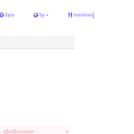
ជំនួយ
ខ្មែរ
ការកក់របស់ខ្ញុំ