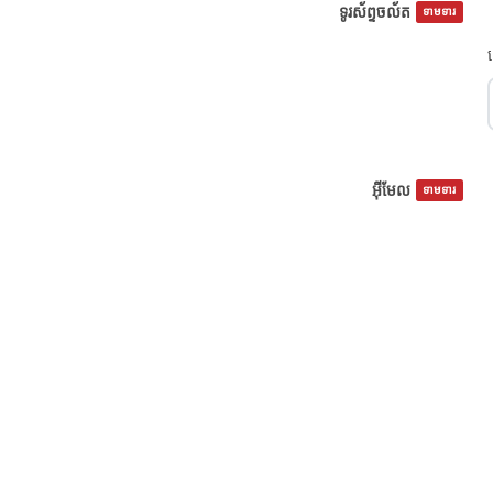
ទូរស័ព្ទចល័ត
ទាមទារ
អ៊ីមែល
ទាមទារ