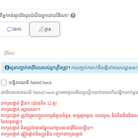
តើអ្នកចង់ឲ្យយើងជូនដំណឹងអ្នកដោយវិធីណា?
SMS
គ្មាន
សូមបញ្ជាក់ថាអ៊ីមែលរបស់អ្នកត្រឹមត្រូវ។
ការបញ្ជាក់ការកក់នឹងផ្ញើទៅអាសយដ្ឋាននេះ
បង្កើតគណនី TableCheck
ជាមេីលរបស់គណនី TableCheck អ្នកអាចចូលមើលប្រវត្តិការកក់បានហើយធ្វើការកក់ម្
ពាក្យសង្ងាត់ ខ្លីពេក (យ៉ាងតិច 12 តួ)
ពាក្យសង្ងាត់ ខ្សោយពេក។
ពាក្យសង្ងាត់ ត្រូវតែរួមបញ្ចូលអក្សរធំមួយចំនួន, អក្សរតូចមួយ, លេខមួយ, និងនិងនិងនិង
ដែលខុសគ្នា។
ពាក្យសង្ងាត់ មិនត្រូវតែមានផ្នែកណាមួយរបស់អ៊ីម៉ែលឡើយ។
ពាក្យសង្ងាត់ ផ្ទៀងផ្ទាត់មិនត្រូវនឹង បញ្ជាក់ពាក្យសម្ងាត់