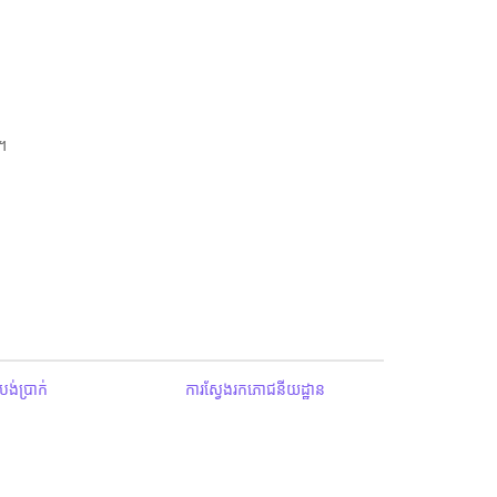
។
ង់ប្រាក់
ការស្វែងរកភោជនីយដ្ឋាន