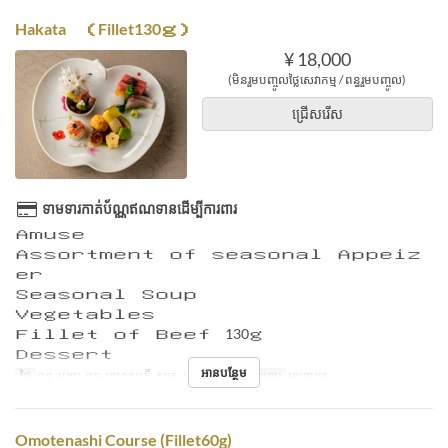
Hakata （Fillet130ｇ）
¥ 18,000
(មិនរួមបញ្ចូលថ្លៃសេវាកម្ម / ពន្ធរួមបញ្ចូល)
ជ្រើសរើស
ទាមទារកាត់ប័ណ្ណឥណទានដើម្បីការពារ
Ａｍｕｓｅ
Ａｓｓｏｒｔｍｅｎｔ ｏｆ ｓｅａｓｏｎａｌ Ａｐｐｅｉｚ
ｅｒ
Ｓｅａｓｏｎａｌ Ｓｏｕｐ
Ｖｅｇｅｔａｂｌｅｓ
Ｆｉｌｌｅｔ ｏｆ Ｂｅｅｆ 130ｇ
Ｄｅｓｓｅｒｔ
អានបន្ថែម
ថ្ងៃ
ចន្ទ, អង្គារ, ពុធ, ព្រហស្បតិ៍, សុក្រ, សៅរ៍, ថ្ងៃឈប់
អាហារ
អាហារឡ
Omotenashi Course (Fillet60g)