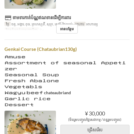
ទាមទារកាត់ប័ណ្ណឥណទានដើម្បីការពារ
ថ្ងៃ
ចន្ទ, អង្គារ, ពុធ, ព្រហស្បតិ៍, សុក្រ, សៅរ៍, ថ្ងៃឈប់
អាហារ
អាហារឡ
អានបន្ថែម
ដែនកំណត់ការបញ្ជាទិញ
2 ~
Genkai Course (Chataubrian130g)
Ａｍｕｓｅ
Ａｓｓｏｒｔｍｅｎｔ ｏｆ ｓｅａｓｏｎａｌ Ａｐｐｅｔｉ
ｚｅｒ
Ｓｅａｓｏｎａｌ Ｓｏｕｐ
Ｆｒｅｓｈ Ａｂａｌｏｎｅ
Ｖｅｇｅｔａｂｌｓ
Ｗａｇｙｕ ｂｅｅｆ chateaubriand
Ｇａｒｌｉｃ ｒｉｃｅ
Ｄｅｓｓｅｒｔ
¥ 30,000
(មិនរួមបញ្ចូលថ្លៃសេវាកម្ម / ពន្ធរួមបញ្ចូល)
ជ្រើសរើស