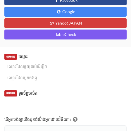
Facebook
Google
Yahoo! JAPAN
TableCheck
ឈ្មោះ
ទាមទារ
ទូរស័ព្ទចល័ត
ទាមទារ
តើអ្នកចង់ឲ្យយើងជូនដំណឹងអ្នកដោយវិធីណា?