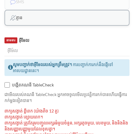
SMS
គ្មាន
អ៊ីមែល
ទាមទារ
សូមបញ្ជាក់ថាអ៊ីមែលរបស់អ្នកត្រឹមត្រូវ។
ការបញ្ជាក់ការកក់នឹងផ្ញើទៅ
អាសយដ្ឋាននេះ។
បង្កើតគណនី TableCheck
ជាមេីលរបស់គណនី TableCheck អ្នកអាចចូលមើលប្រវត្តិការកក់បានហើយធ្វើការ
កក់ម្ដងទៀតបាន។
ពាក្យសង្ងាត់ ខ្លីពេក (យ៉ាងតិច 12 តួ)
ពាក្យសង្ងាត់ ខ្សោយពេក។
ពាក្យសង្ងាត់ ត្រូវតែរួមបញ្ចូលអក្សរធំមួយចំនួន, អក្សរតូចមួយ, លេខមួយ, និងនិងនិង
និងសញ្ញាសញ្ញាមួយដែលខុសគ្នា។