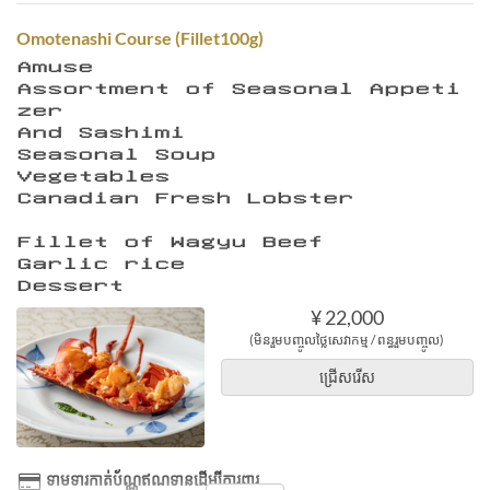
Omotenashi Course (Fillet100g)
Ａｍｕｓｅ
Ａｓｓｏｒｔｍｅｎｔ ｏｆ Ｓｅａｓｏｎａｌ Ａｐｐｅｔｉ
ｚｅｒ
Ａｎｄ Ｓａｓｈｉｍｉ
Ｓｅａｓｏｎａｌ Ｓｏｕｐ
Ｖｅｇｅｔａｂｌｅｓ
Ｃａｎａｄｉａｎ Ｆｒｅｓｈ Ｌｏｂｓｔｅｒ
Ｆｉｌｌｅｔ ｏｆ Ｗａｇｙｕ Ｂｅｅｆ
Ｇａｒｌｉｃ ｒｉｃｅ
Ｄｅｓｓｅｒｔ
¥ 22,000
(មិនរួមបញ្ចូលថ្លៃសេវាកម្ម / ពន្ធរួមបញ្ចូល)
ជ្រើសរើស
ទាមទារកាត់ប័ណ្ណឥណទានដើម្បីការពារ