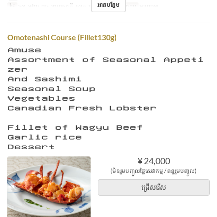
អានបន្ថែម
ថ្ងៃ
ចន្ទ, អង្គារ, ពុធ, ព្រហស្បតិ៍, សុក្រ, សៅរ៍, ថ្ងៃឈប់
អាហារ
អាហារឡ
Omotenashi Course (Fillet130g)
Ａｍｕｓｅ
Ａｓｓｏｒｔｍｅｎｔ ｏｆ Ｓｅａｓｏｎａｌ Ａｐｐｅｔｉ
ｚｅｒ
Ａｎｄ Ｓａｓｈｉｍｉ
Ｓｅａｓｏｎａｌ Ｓｏｕｐ
Ｖｅｇｅｔａｂｌｅｓ
Ｃａｎａｄｉａｎ Ｆｒｅｓｈ Ｌｏｂｓｔｅｒ
Ｆｉｌｌｅｔ ｏｆ Ｗａｇｙｕ Ｂｅｅｆ
Ｇａｒｌｉｃ ｒｉｃｅ
Ｄｅｓｓｅｒｔ
¥ 24,000
(មិនរួមបញ្ចូលថ្លៃសេវាកម្ម / ពន្ធរួមបញ្ចូល)
ជ្រើសរើស