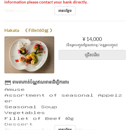
information please contact your bank directly.
អានបន្ថែម
អាហារ
អាហារឡ
Hakata （Fillet60ｇ）
¥ 14,000
(មិនរួមបញ្ចូលថ្លៃសេវាកម្ម / ពន្ធរួមបញ្ចូល)
ជ្រើសរើស
ទាមទារកាត់ប័ណ្ណឥណទានដើម្បីការពារ
Ａｍｕｓｅ
Ａｓｓｏｒｔｍｅｎｔ ｏｆ ｓｅａｓｏｎａｌ Ａｐｐｅｉｚ
ｅｒ
Ｓｅａｓｏｎａｌ Ｓｏｕｐ
Ｖｅｇｅｔａｂｌｅｓ
Ｆｉｌｌｅｔ ｏｆ Ｂｅｅｆ 60ｇ
Ｄｅｓｓｅｒｔ
អានបន្ថែម