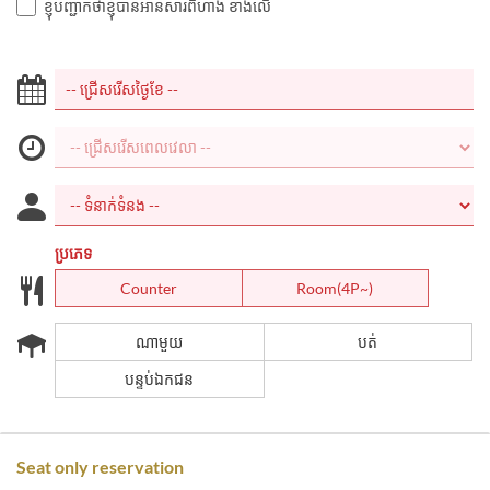
ខ្ញុំបញ្ជាក់ថាខ្ញុំបានអានសារពីហាង ខាងលើ
ប្រភេទ
Counter
Room(4P~)
ណាមួយ
បត់
បន្ទប់ឯកជន
Seat only reservation