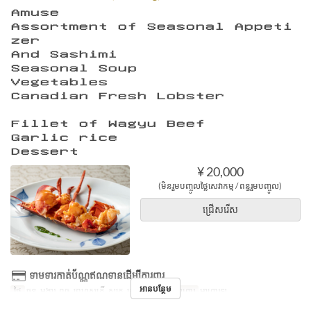
Ａｍｕｓｅ
Ａｓｓｏｒｔｍｅｎｔ ｏｆ Ｓｅａｓｏｎａｌ Ａｐｐｅｔｉ
ｚｅｒ
Ａｎｄ Ｓａｓｈｉｍｉ
Ｓｅａｓｏｎａｌ Ｓｏｕｐ
Ｖｅｇｅｔａｂｌｅｓ
Ｃａｎａｄｉａｎ Ｆｒｅｓｈ Ｌｏｂｓｔｅｒ
Ｆｉｌｌｅｔ ｏｆ Ｗａｇｙｕ Ｂｅｅｆ
Ｇａｒｌｉｃ ｒｉｃｅ
Ｄｅｓｓｅｒｔ
¥ 20,000
(មិនរួមបញ្ចូលថ្លៃសេវាកម្ម / ពន្ធរួមបញ្ចូល)
ជ្រើសរើស
ទាមទារកាត់ប័ណ្ណឥណទានដើម្បីការពារ
អានបន្ថែម
ថ្ងៃ
ចន្ទ, អង្គារ, ពុធ, ព្រហស្បតិ៍, សុក្រ, សៅរ៍, ថ្ងៃឈប់
អាហារ
អាហារឡ