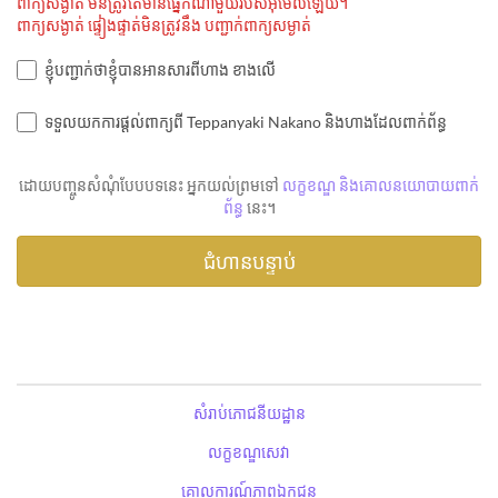
ពាក្យសង្ងាត់ មិនត្រូវតែមានផ្នែកណាមួយរបស់អ៊ីម៉ែលឡើយ។
ពាក្យសង្ងាត់ ផ្ទៀងផ្ទាត់មិនត្រូវនឹង បញ្ជាក់ពាក្យសម្ងាត់
ខ្ញុំបញ្ជាក់ថាខ្ញុំបានអានសារពីហាង ខាងលើ
ទទួលយកការផ្តល់ពាក្យពី Teppanyaki Nakano និងហាងដែលពាក់ព័ន្ធ
ដោយបញ្ចូនសំណុំបែបបទនេះ អ្នកយល់ព្រមទៅ
លក្ខខណ្ឌ និងគោលនយោបាយពាក់
ព័ន្ធ
នេះ។
សំរាប់ភោជនីយដ្ឋាន
លក្ខខណ្ឌសេវា
គោលការណ៍ភាពឯកជន