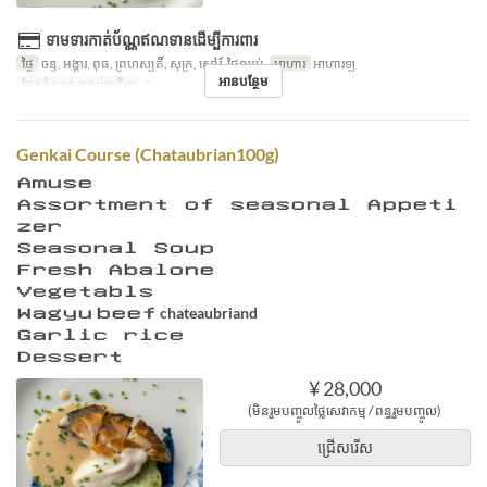
ទាមទារកាត់ប័ណ្ណឥណទានដើម្បីការពារ
ថ្ងៃ
ចន្ទ, អង្គារ, ពុធ, ព្រហស្បតិ៍, សុក្រ, សៅរ៍, ថ្ងៃឈប់
អាហារ
អាហារឡ
អានបន្ថែម
ដែនកំណត់ការបញ្ជាទិញ
2 ~
Genkai Course (Chataubrian100g)
Ａｍｕｓｅ
Ａｓｓｏｒｔｍｅｎｔ ｏｆ ｓｅａｓｏｎａｌ Ａｐｐｅｔｉ
ｚｅｒ
Ｓｅａｓｏｎａｌ Ｓｏｕｐ
Ｆｒｅｓｈ Ａｂａｌｏｎｅ
Ｖｅｇｅｔａｂｌｓ
Ｗａｇｙｕ ｂｅｅｆ chateaubriand
Ｇａｒｌｉｃ ｒｉｃｅ
Ｄｅｓｓｅｒｔ
¥ 28,000
(មិនរួមបញ្ចូលថ្លៃសេវាកម្ម / ពន្ធរួមបញ្ចូល)
ជ្រើសរើស