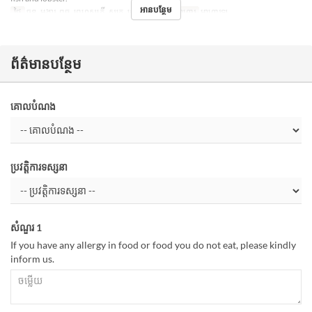
អានបន្ថែម
ថ្ងៃ
ចន្ទ, អង្គារ, ពុធ, ព្រហស្បតិ៍, សុក្រ, សៅរ៍, ថ្ងៃឈប់
អាហារ
អាហារឡ
ព័ត៌មានបន្ថែម
គោលបំណង
ប្រវត្តិការទស្សនា
សំណួរ 1
If you have any allergy in food or food you do not eat, please kindly
inform us.