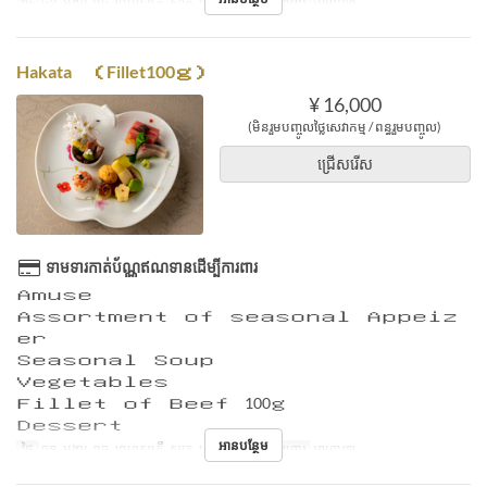
ថ្ងៃ
ចន្ទ, អង្គារ, ពុធ, ព្រហស្បតិ៍, សុក្រ, សៅរ៍, ថ្ងៃឈប់
អាហារ
អាហារឡ
Hakata （Fillet100ｇ）
¥ 16,000
(មិនរួមបញ្ចូលថ្លៃសេវាកម្ម / ពន្ធរួមបញ្ចូល)
ជ្រើសរើស
ទាមទារកាត់ប័ណ្ណឥណទានដើម្បីការពារ
Ａｍｕｓｅ
Ａｓｓｏｒｔｍｅｎｔ ｏｆ ｓｅａｓｏｎａｌ Ａｐｐｅｉｚ
ｅｒ
Ｓｅａｓｏｎａｌ Ｓｏｕｐ
Ｖｅｇｅｔａｂｌｅｓ
Ｆｉｌｌｅｔ ｏｆ Ｂｅｅｆ 100ｇ
Ｄｅｓｓｅｒｔ
អានបន្ថែម
ថ្ងៃ
ចន្ទ, អង្គារ, ពុធ, ព្រហស្បតិ៍, សុក្រ, សៅរ៍, ថ្ងៃឈប់
អាហារ
អាហារឡ