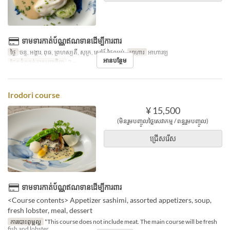
ទាមទារកាត់ប័ណ្ណឥណទានដើម្បីការពារ
ថ្ងៃ
ចន្ទ, អង្គារ, ពុធ, ព្រហស្បតិ៍, សុក្រ, សៅរ៍, ថ្ងៃឈប់
អាហារ
អាហារឡ
អានបន្ថែម
ដែនកំណត់ការបញ្ជាទិញ
2 ~
Irodori course
¥ 15,500
(មិនរួមបញ្ចូលថ្លៃសេវាកម្ម / ពន្ធរួមបញ្ចូល)
ជ្រើសរើស
ទាមទារកាត់ប័ណ្ណឥណទានដើម្បីការពារ
<Course contents> Appetizer sashimi, assorted appetizers, soup,
fresh lobster, meal, dessert
ការបោះពុម្ពល្អ
*This course does not include meat. The main course will be fresh
fish and lobster.