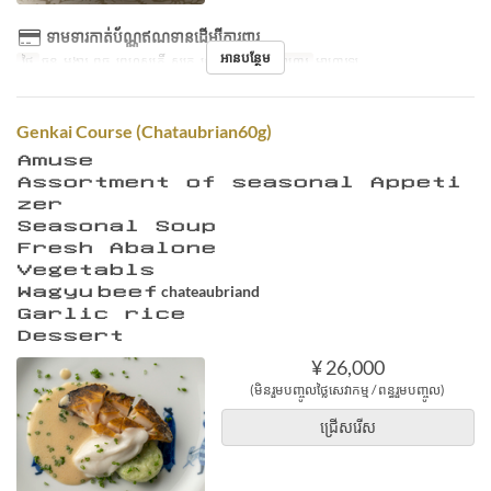
ទាមទារកាត់ប័ណ្ណឥណទានដើម្បីការពារ
អានបន្ថែម
ថ្ងៃ
ចន្ទ, អង្គារ, ពុធ, ព្រហស្បតិ៍, សុក្រ, សៅរ៍, ថ្ងៃឈប់
អាហារ
អាហារឡ
Genkai Course (Chataubrian60g)
Ａｍｕｓｅ
Ａｓｓｏｒｔｍｅｎｔ ｏｆ ｓｅａｓｏｎａｌ Ａｐｐｅｔｉ
ｚｅｒ
Ｓｅａｓｏｎａｌ Ｓｏｕｐ
Ｆｒｅｓｈ Ａｂａｌｏｎｅ
Ｖｅｇｅｔａｂｌｓ
Ｗａｇｙｕ ｂｅｅｆ chateaubriand
Ｇａｒｌｉｃ ｒｉｃｅ
Ｄｅｓｓｅｒｔ
¥ 26,000
(មិនរួមបញ្ចូលថ្លៃសេវាកម្ម / ពន្ធរួមបញ្ចូល)
ជ្រើសរើស