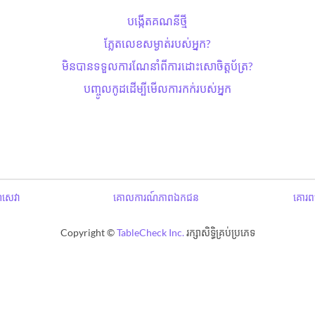
បង្កើតគណនីថ្មី
ភ្លែតលេខសម្ងាត់​របស់អ្នក?
មិនបានទទួលការណែនាំពីការដោះសោ​ចិត្តប័ត្រ?
បញ្ចូលកូដដើម្បីមើលការកក់របស់អ្នក
ឌសេវា
គោលការណ៍ភាពឯកជន
គោរពប
Copyright ©
TableCheck Inc.
រក្សាសិទ្ធិគ្រប់ប្រភេទ