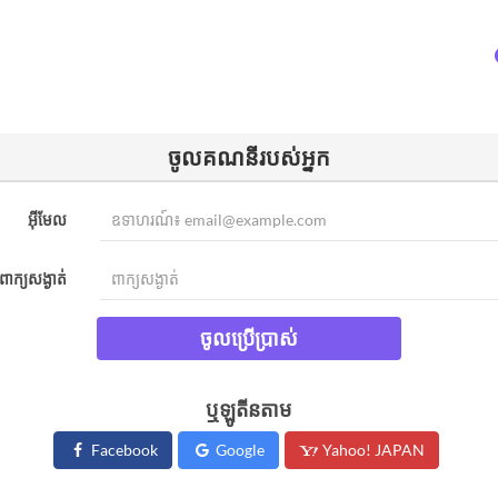
ចូល​គណនីរបស់អ្នក​
អ៊ីមែល
ពាក្យសង្ងាត់
ចូលប្រើប្រាស់
ឬឡូតីនតាម
Facebook
Google
Yahoo! JAPAN