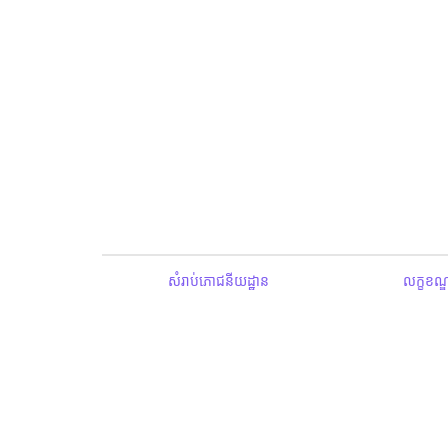
សំរាប់ភោជនីយដ្ឋាន
លក្ខខណ្