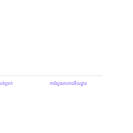
ង់ប្រាក់
ការស្វែងរកភោជនីយដ្ឋាន