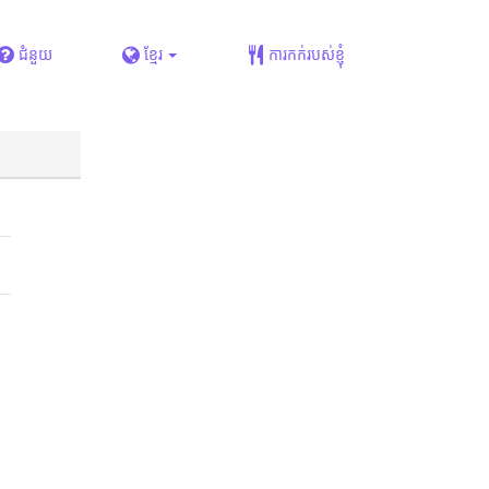
ជំនួយ
ខ្មែរ
ការកក់របស់ខ្ញុំ