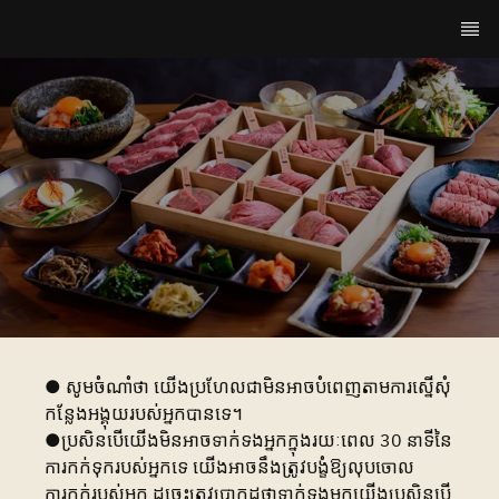
● សូមចំណាំថា យើងប្រហែលជាមិនអាចបំពេញតាមការស្នើសុំ
កន្លែងអង្គុយរបស់អ្នកបានទេ។
●ប្រសិនបើយើងមិនអាចទាក់ទងអ្នកក្នុងរយៈពេល 30 នាទីនៃ
ការកក់ទុករបស់អ្នកទេ យើងអាចនឹងត្រូវបង្ខំឱ្យលុបចោល
ការកក់របស់អ្នក ដូច្នេះត្រូវប្រាកដថាទាក់ទងមកយើងប្រសិនបើ