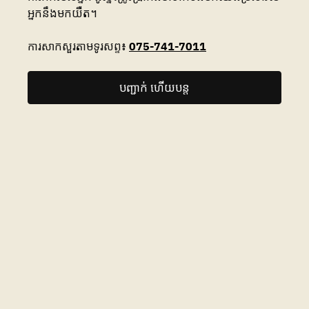
អ្នកនឹងមកយឺត។
ការសាកសួរតាមទូរសព្ទ៖
075-741-7011
បញ្ជាក់ ហើយបន្ត