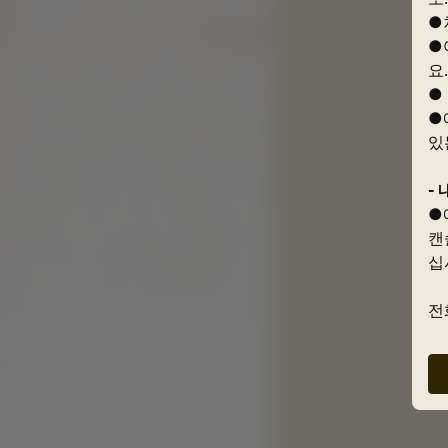
●
●
요.
●
●
있
- 
●
캔
십
전