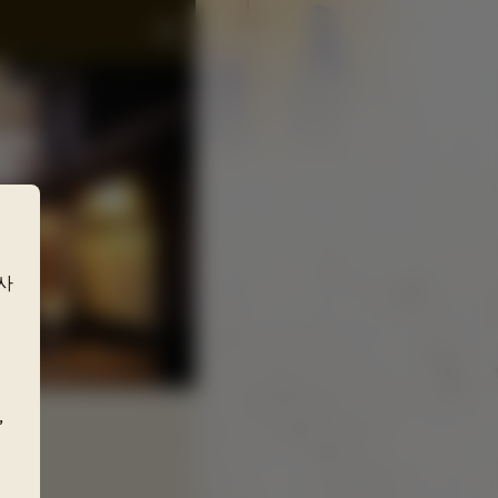
사
,
시