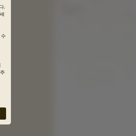
다.
주세
 수
게
 주