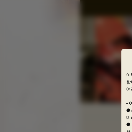
이
합
여
- 
●
미
●
오.