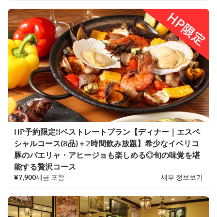
「LA BODEGA」자랑의 명물이 다채로운 호화 코스입니다.
타파스 4품, 고기 요리와 생선 요리의 더블 메인, 한층 더 파에야
와 식후의 디저트까지 붙어 만족도 120%!
《음료 무제한 포함》대인원의 연회에도 추천◎
HP予約限定!!ベストレートプラン【ディナー｜エスペ
シャルコース(8品)＋2時間飲み放題】希少なイベリコ
豚のパエリャ・アヒージョも楽しめる◎旬の味覚を堪
能する贅沢コース
¥7,900
세금 포함
세부 정보보기