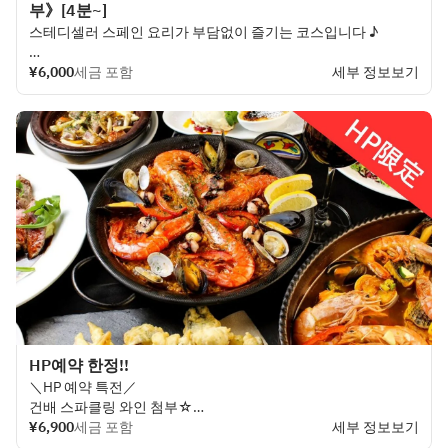
부》[4분~]
스테디셀러 스페인 요리가 부담없이 즐기는 코스입니다 ♪
《음료 무제한 포함》대인원의 연회에도 추천◎
¥6,000
세금 포함
세부 정보보기
HP예약 한정!!
＼HP 예약 특전／
건배 스파클링 와인 첨부☆
¥6,900
세금 포함
세부 정보보기
처음 손님은 우선 이거!