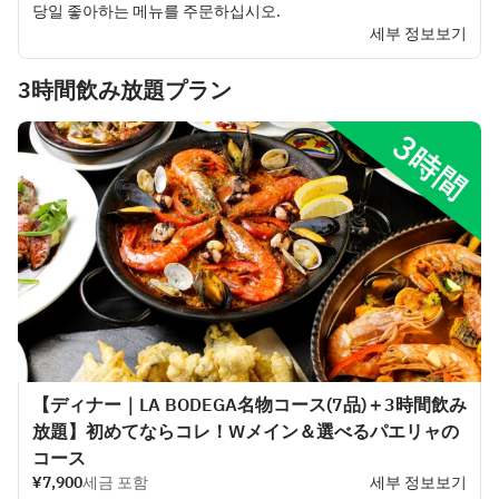
당일 좋아하는 메뉴를 주문하십시오.
세부 정보보기
3時間飲み放題プラン
【ディナー｜LA BODEGA名物コース(7品)＋3時間飲み
放題】初めてならコレ！Wメイン＆選べるパエリャの
コース
¥7,900
세금 포함
세부 정보보기