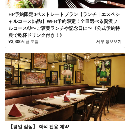
HP予約限定!!ベストレートプラン【ランチ｜エスペシ
ャルコース(5品)】WEB予約限定！全皿選べる贅沢フ
ルコース◎〜ご褒美ランチや記念日に〜《公式予約特
典で乾杯ドリンク付き！》
¥3,800
세금 포함
세부 정보보기
【평일 점심】 좌석 전용 예약