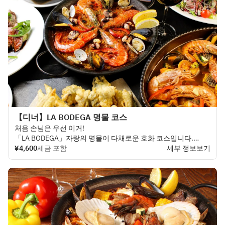
【디너】LA BODEGA 명물 코스
처음 손님은 우선 이거!
「LA BODEGA」자랑의 명물이 다채로운 호화 코스입니다.
¥4,600
세금 포함
세부 정보보기
타파스 4품, 고기 요리와 생선 요리의 더블 메인, 한층 더 파에야
와 식후의 디저트까지 붙어 만족도 120%!