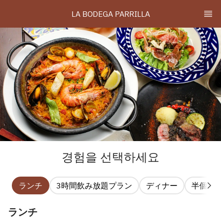
LA BODEGA PARRILLA
경험을 선택하세요
ランチ
3時間飲み放題プラン
ディナー
半個室
ランチ