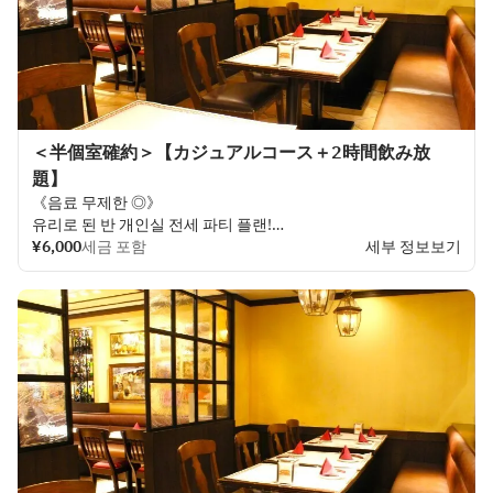
＜半個室確約＞【カジュアルコース＋2時間飲み放
題】
《음료 무제한 ◎》
유리로 된 반 개인실 전세 파티 플랜!
14명까지의 대인원수의 연회에 최적☆
¥6,000
세금 포함
세부 정보보기
(인원수 전후는 전화로 상담하실 수 있습니다)
스테디셀러 스페인 요리가 부담없이 즐기는 코스입니다 ♪