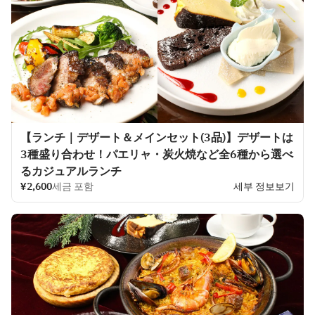
니다♪
【ランチ｜デザート＆メインセット(3品)】デザートは
3種盛り合わせ！パエリャ・炭火焼など全6種から選べ
るカジュアルランチ
¥2,600
세금 포함
세부 정보보기