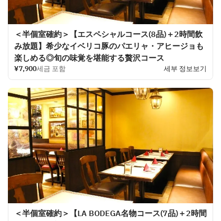
＜半個室確約＞【エスペシャルコース(8品)＋2時間飲
み放題】希少なイベリコ豚のパエリャ・アヒージョも
楽しめる◎旬の味覚を堪能する贅沢コース
¥7,900
세금 포함
세부 정보보기
＜半個室確約＞【LA BODEGA名物コース(7品)＋2時間