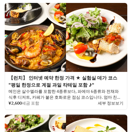
【런치】 인터넷 예약 한정 가격 ★ 실험실 데가 코스
"평일 한정으로 계절 과일 칵테일 포함 ♪"
메인은 살수엘라를 포함한 4종류보다, 파에야 6종류와 전채와
식후 디저트, 카페가 붙은 호화로운 점심 코스입니다. 엄마 친구
나 식사를 즐기고 싶은 분, 우아하게 점심 와인을 즐기고 싶은 분
¥2,600
세금 포함
세부 정보보기
에게 추천!
평일은 건배 음료 「계절의 과일 칵테일」선물!
와카야마현 기노사토산 메케몬 광장의 과일을 사용한 칵테일입