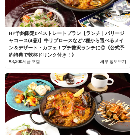
HP予約限定!!ベストレートプラン【ランチ｜パリージ
ャコース(4品)】牛リブロースなど7種から選べるメイ
ン＆デザート・カフェ！プチ贅沢ランチに◎《公式予
約特典で乾杯ドリンク付き！》
¥3,300
세금 포함
세부 정보보기