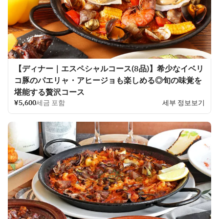
【ディナー｜エスペシャルコース(8品)】希少なイベリ
コ豚のパエリャ・アヒージョも楽しめる◎旬の味覚を
堪能する贅沢コース
¥5,600
세금 포함
세부 정보보기