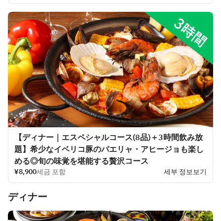
【ディナー｜エスペシャルコース(8品)＋3時間飲み放
題】希少なイベリコ豚のパエリャ・アヒージョも楽し
める◎旬の味覚を堪能する贅沢コース
¥8,900
세금 포함
세부 정보보기
ディナー