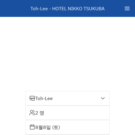
Toh-Lee - HOTEL NIKKO TSUKUBA
Toh-Lee
2 명
8월8일 (토)