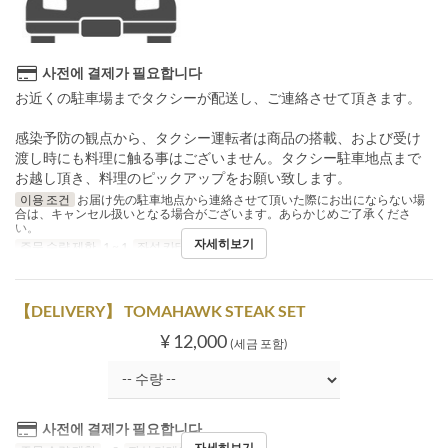
사전에 결제가 필요합니다
お近くの駐車場までタクシーが配送し、ご連絡させて頂きます。
感染予防の観点から、タクシー運転者は商品の搭載、および受け
渡し時にも料理に触る事はございません。タクシー駐車地点まで
お越し頂き、料理のピックアップをお願い致します。
이용 조건
お届け先の駐車地点から連絡させて頂いた際にお出にならない場
合は、キャンセル扱いとなる場合がございます。あらかじめご了承くださ
い。
자세히보기
주문 수량 제한
1 ~ 1
좌석 카테고리
Delivery
【DELIVERY】 TOMAHAWK STEAK SET
¥ 12,000
(세금 포함)
사전에 결제가 필요합니다
자세히보기