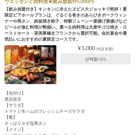
ウエッセンと肉料理★飲み放題付5,000円
【飲み放題付き】キンキンに冷えたヱビス大ジョッキで乾杯！夏
限定ビアホールプランは、ぐるぐる巻きのあらびきポークウィン
ナーや馬タン、鉄板焼き餃子、特製ジューシー唐揚げ唐揚げなど
ビールが進む料理が勢揃い。選べる肉料理は大麦牛ゴロ焼き・ロ
ーストホース・茶美豚極太フランクから選択可能。会社宴会や暑
気払いにおすすめの夏限定コースです。
¥ 5,000
(세금 포함)
선택합니다
【先付け】
黒豆枝豆
【サラダ】
トマトと生ハムのフレッシュチーズサラダ
【肴】
さっぱりネギ塩馬タン
【メイン】