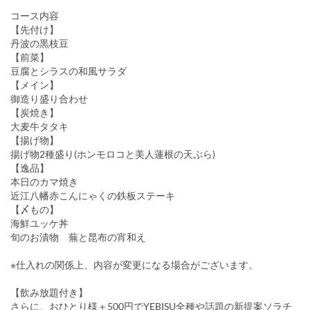
コース内容
【先付け】
丹波の黒枝豆
【前菜】
豆腐とシラスの和風サラダ
【メイン】
御造り盛り合わせ
【炭焼き】
大麦牛タタキ
【揚げ物】
揚げ物2種盛り(ホンモロコと美人蓮根の天ぷら)
【逸品】
本日のカマ焼き
近江八幡赤こんにゃくの鉄板ステーキ
【〆もの】
海鮮ユッケ丼
旬のお漬物 蕪と昆布の宵和え
※仕入れの関係上、内容が変更になる場合がございます。
【飲み放題付き】
さらに、おひとり様＋500円でYEBISU全種や話題の新提案ソラチ