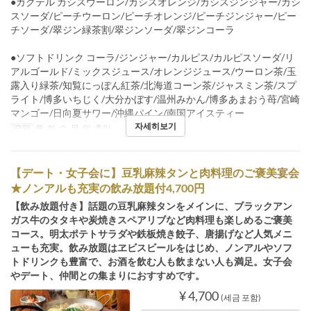
●カクテル カシスウーロン/カシスオレンジ/カシスジンジャー/カシ
スソーダ/ピーチウーロン/ピーチオレンジ/ピーチジンジャー/ピー
チソーダ/翠ジン緑茶割/翠ジンソーダ/翠ジンコーラ
●ソフトドリンク コーラ/ジンジャー/カルピス/カルピスソーダ/リ
アルゴールド/ミックスジュース/オレンジジュース/ウーロン茶/玉
露入り緑茶/知覧にっぽん紅茶/北海道コーン茶/ジャスミン茶/スプ
ライト/博多いちじく/大分かぼす/温州みかん/博多あまおう苺/宮崎
マンゴー/日向夏サワー/沖縄パイン/南国アイスティー
자세히보기
요일
월, 화, 수, 목, 일, 휴일
【デート・女子会に】豆乳麻辣タンと肉料理のご褒美宴会
★ノンアルも充実の飲み放題付4,700円
【飲み放題付き】話題の豆乳麻辣タンをメインに、ブラックアン
ガス牛のタタキや炭焼きスペアリブなど肉料理も楽しめるご褒美
コース。明太ポテトサラダや鉄板焼き餃子、唐揚げなど人気メニ
ューも充実。飲み放題はヱビスビールをはじめ、ノンアルやソフ
トドリンクも豊富で、お酒を飲む人も飲まない人も満足。女子会
やデート、仲間との集まりにおすすめです。
¥ 4,700
(세금 포함)