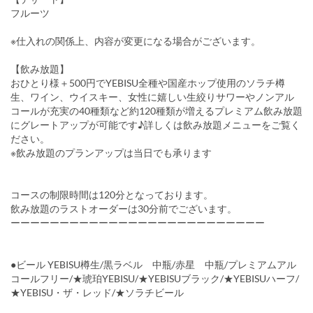
フルーツ
※仕入れの関係上、内容が変更になる場合がございます。
【飲み放題】
おひとり様＋500円でYEBISU全種や国産ホップ使用のソラチ樽
生、ワイン、ウイスキー、女性に嬉しい生絞りサワーやノンアル
コールが充実の40種類など約120種類が増えるプレミアム飲み放題
にグレートアップが可能です♪詳しくは飲み放題メニューをご覧く
ださい。
※飲み放題のプランアップは当日でも承ります
コースの制限時間は120分となっております。
飲み放題のラストオーダーは30分前でございます。
ーーーーーーーーーーーーーーーーーーーーーーーーーー
●ビール YEBISU樽生/黒ラベル 中瓶/赤星 中瓶/プレミアムアル
コールフリー/★琥珀YEBISU/★YEBISUブラック/★YEBISUハーフ/
★YEBISU・ザ・レッド/★ソラチビール