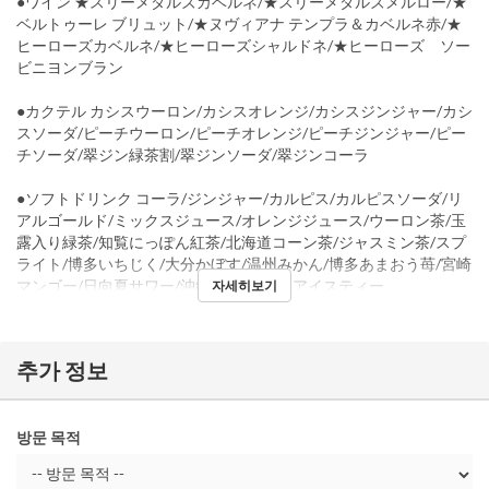
●ワイン ★スリーメダルズカベルネ/★スリーメダルズメルロー/★
ベルトゥーレ ブリュット/★ヌヴィアナ テンプラ＆カベルネ赤/★
ヒーローズカベルネ/★ヒーローズシャルドネ/★ヒーローズ ソー
ビニヨンブラン
●カクテル カシスウーロン/カシスオレンジ/カシスジンジャー/カシ
スソーダ/ピーチウーロン/ピーチオレンジ/ピーチジンジャー/ピー
チソーダ/翠ジン緑茶割/翠ジンソーダ/翠ジンコーラ
●ソフトドリンク コーラ/ジンジャー/カルピス/カルピスソーダ/リ
アルゴールド/ミックスジュース/オレンジジュース/ウーロン茶/玉
露入り緑茶/知覧にっぽん紅茶/北海道コーン茶/ジャスミン茶/スプ
ライト/博多いちじく/大分かぼす/温州みかん/博多あまおう苺/宮崎
マンゴー/日向夏サワー/沖縄パイン/南国アイスティー
자세히보기
추가 정보
방문 목적