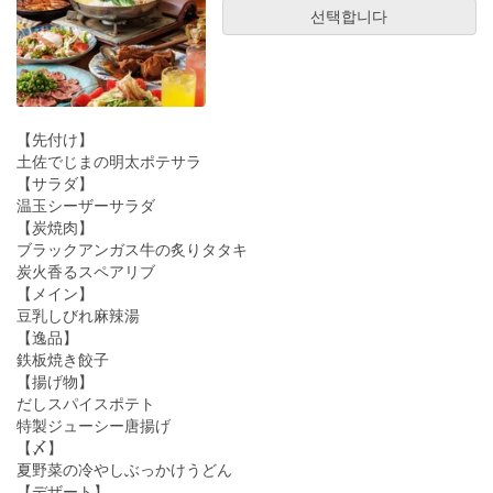
선택합니다
【先付け】
土佐でじまの明太ポテサラ
【サラダ】
温玉シーザーサラダ
【炭焼肉】
ブラックアンガス牛の炙りタタキ
炭火香るスペアリブ
【メイン】
豆乳しびれ麻辣湯
【逸品】
鉄板焼き餃子
【揚げ物】
だしスパイスポテト
特製ジューシー唐揚げ
【〆】
夏野菜の冷やしぶっかけうどん
【デザート】