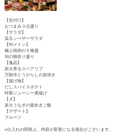
【先付け】
おつまみ３点盛り
【サラダ】
温玉シーザーサラダ
【Wメイン】
極上桜肉の５種盛
旬の御造り盛り
【逸品】
炭火香るスペアリブ
万願寺とうがらしの炭焼き
【揚げ物】
だしスパイスポテト
特製ジューシー唐揚げ
【〆】
炭火うなぎの釜炊きご飯
【デザート】
フルーツ
※仕入れの関係上、内容が変更になる場合がございます。