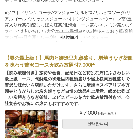
チソーダ/翠ジン緑茶割/翠ジンソーダ/翠ジンコーラ
●ソフトドリンク コーラ/ジンジャー/カルピス/カルピスソーダ/リ
アルゴールド/ミックスジュース/オレンジジュース/ウーロン茶/玉
露入り緑茶/知覧にっぽん紅茶/北海道コーン茶/ジャスミン茶/スプ
ライト/博多いちじく/大分かぼす/温州みかん/博多あまおう苺/宮崎
マンゴー/日向夏サワー/沖縄パイン/南国アイスティー
자세히보기
【夏の最上級！】馬肉と御造里九点盛り、炭焼うなぎ釜飯
を味わう贅沢コース★飲み放題付7,000円
【飲み放題付き】接待や会食、記念日など特別な席にふさわしい
最上級コース。旬鮮魚の御造里四種類盛りや極上桜肉五種盛りで
贅沢な味わいを堪能いただけます。さらに炭焼きスペアリブや万
願寺とうがらしの炭火焼きなど自慢の逸品もご用意。締めは香ば
しい炭焼きうなぎ釜飯。ヱビスビールを含む飲み放題付きで、会
社宴会やお祝いの席にもおすすめです。
¥ 7,000
(세금 포함)
선택합니다