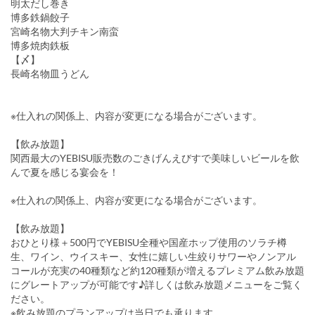
明太だし巻き
博多鉄鍋餃子
宮崎名物大判チキン南蛮
博多焼肉鉄板
【〆】
長崎名物皿うどん
※仕入れの関係上、内容が変更になる場合がございます。
【飲み放題】
関西最大のYEBISU販売数のごきげんえびすで美味しいビールを飲
んで夏を感じる宴会を！
※仕入れの関係上、内容が変更になる場合がございます。
【飲み放題】
おひとり様＋500円でYEBISU全種や国産ホップ使用のソラチ樽
生、ワイン、ウイスキー、女性に嬉しい生絞りサワーやノンアル
コールが充実の40種類など約120種類が増えるプレミアム飲み放題
にグレートアップが可能です♪詳しくは飲み放題メニューをご覧く
ださい。
※飲み放題のプランアップは当日でも承ります