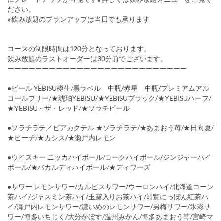
ださい。
※飲み放題のプランアップは当日でも承ります
コースの制限時間は120分となっております。
飲み放題のラストオーダーは30分前でございます。
ーーーーーーーーーーーーーーーーーーーーーーーーーー
●ビール YEBISU樽生/黒ラベル 中瓶/赤星 中瓶/プレミアムアル
コールフリー/★琥珀YEBISU/★YEBISUブラック/★YEBISUハーフ/
★YEBISU・ザ・レッド/★ソラチビール
●ソラチラテ／ビアカクテル ★ソラチラテ/★あまおう苺/★日向夏/
★ピーチ/★カシス/★瀬戸内レモン
●ウイスキー ニッカハイボール/コークハイボール/ジンジャーハイ
ボール/★バカルディハイボール/★ディワーズ
●サワー レモンサワー/カルピスサワー/ウーロンハイ/北海道コーン
茶ハイ/ジャスミン茶ハイ/玉露入りお茶ハイ/知覧にっぽん紅茶ハ
イ/瀬戸内レモンサワー/濃いめのレモンサワー/男梅サワー/氷彩サ
ワー/博多いちじく/大分かぼす/温州みかん/博多あまおう苺/宮崎マ