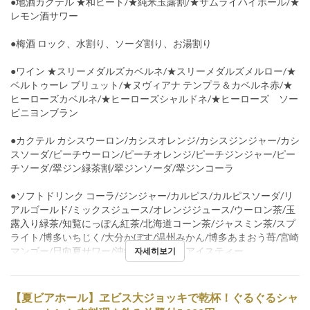
●地酒カクテル ★和ヒート/★純米玉露割/★サムライハイボール/★
レモン酒サワー
●梅酒 ロック、水割り、ソーダ割り、お湯割り
●ワイン ★スリーメダルズカベルネ/★スリーメダルズメルロー/★
ベルトゥーレ ブリュット/★ヌヴィアナ テンプラ＆カベルネ赤/★
ヒーローズカベルネ/★ヒーローズシャルドネ/★ヒーローズ ソー
ビニヨンブラン
●カクテル カシスウーロン/カシスオレンジ/カシスジンジャー/カシ
スソーダ/ピーチウーロン/ピーチオレンジ/ピーチジンジャー/ピー
チソーダ/翠ジン緑茶割/翠ジンソーダ/翠ジンコーラ
●ソフトドリンク コーラ/ジンジャー/カルピス/カルピスソーダ/リ
アルゴールド/ミックスジュース/オレンジジュース/ウーロン茶/玉
露入り緑茶/知覧にっぽん紅茶/北海道コーン茶/ジャスミン茶/スプ
ライト/博多いちじく/大分かぼす/温州みかん/博多あまおう苺/宮崎
マンゴー/日向夏サワー/沖縄パイン/南国アイスティー
자세히보기
【夏ビアホール】ヱビス大ジョッキで乾杯！ぐるぐるシャ