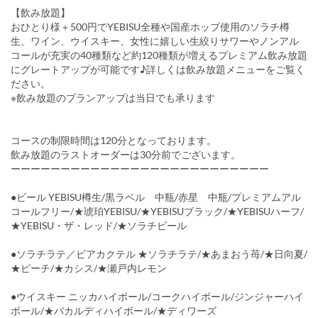
【飲み放題】
おひとり様＋500円でYEBISU全種や国産ホップ使用のソラチ樽
生、ワイン、ウイスキー、女性に嬉しい生絞りサワーやノンアル
コールが充実の40種類など約120種類が増えるプレミアム飲み放題
にグレートアップが可能です♪詳しくは飲み放題メニューをご覧く
ださい。
※飲み放題のプランアップは当日でも承ります
コースの制限時間は120分となっております。
飲み放題のラストオーダーは30分前でございます。
ーーーーーーーーーーーーーーーーーーーーーーーーーー
●ビール YEBISU樽生/黒ラベル 中瓶/赤星 中瓶/プレミアムアル
コールフリー/★琥珀YEBISU/★YEBISUブラック/★YEBISUハーフ/
★YEBISU・ザ・レッド/★ソラチビール
●ソラチラテ／ビアカクテル ★ソラチラテ/★あまおう苺/★日向夏/
★ピーチ/★カシス/★瀬戸内レモン
●ウイスキー ニッカハイボール/コークハイボール/ジンジャーハイ
ボール/★バカルディハイボール/★ディワーズ