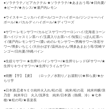
●ソラチラテ／ビアカクテル ★ソラチラテ/★あまおう苺/★日向夏/
★ピーチ/★カシス/★瀬戸内レモン
●ウイスキー ニッカハイボール/コークハイボール/ジンジャーハイ
ボール/★バカルディハイボール/★ディワーズ
●サワー レモンサワー/カルピスサワー/ウーロンハイ/北海道コーン
茶ハイ/ジャスミン茶ハイ/玉露入りお茶ハイ/知覧にっぽん紅茶ハ
イ/瀬戸内レモンサワー/濃いめのレモンサワー/男梅サワー/氷彩サ
ワー/博多いちじく/大分かぼす/温州みかん/博多あまおう苺/宮崎マ
ンゴー/日向夏/沖縄パイン
●生絞りサワー ★生搾りパインサワー/★生搾りレッドGFサワー/★
生搾りキウイサワー/★生搾りライムサワー
●焼酎 【芋】【麦】 （ロック／水割り／お湯割り)★和ら麦/★か
らり芋
●日本酒 忍者ＮＥＯ純吟火入れ/松の花 純米/松の花 純米吟醸/浪
乃音 純米辛口 火入/浅茅生 純米/日本酒（熱燗、冷）★七本
槍/★松の司/★喜楽長