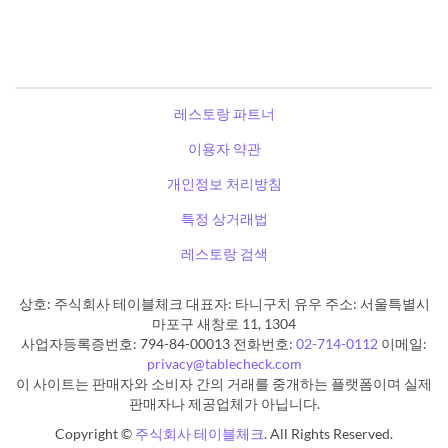
레스토랑 파트너
이용자 약관
개인정보 처리방침
특정 상거래법
레스토랑 검색
상호: 주식회사 테이블체크 대표자: 타니구치 유우 주소: 서울특별시
마포구 새창로 11, 1304
사업자등록증번호: 794-84-00013 전화번호:
02-714-0112
이메일:
privacy@tablecheck.com
이 사이트는 판매자와 소비자 간의 거래를 중개하는 플랫폼이며 실제
판매자나 제공업체가 아닙니다.
Copyright ©
주식회사 테이블체크
. All Rights Reserved.