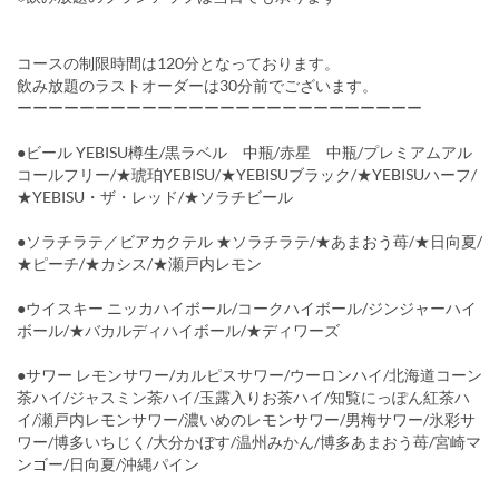
コースの制限時間は120分となっております。
飲み放題のラストオーダーは30分前でございます。
ーーーーーーーーーーーーーーーーーーーーーーーーーー
●ビール YEBISU樽生/黒ラベル 中瓶/赤星 中瓶/プレミアムアル
コールフリー/★琥珀YEBISU/★YEBISUブラック/★YEBISUハーフ/
★YEBISU・ザ・レッド/★ソラチビール
●ソラチラテ／ビアカクテル ★ソラチラテ/★あまおう苺/★日向夏/
★ピーチ/★カシス/★瀬戸内レモン
●ウイスキー ニッカハイボール/コークハイボール/ジンジャーハイ
ボール/★バカルディハイボール/★ディワーズ
●サワー レモンサワー/カルピスサワー/ウーロンハイ/北海道コーン
茶ハイ/ジャスミン茶ハイ/玉露入りお茶ハイ/知覧にっぽん紅茶ハ
イ/瀬戸内レモンサワー/濃いめのレモンサワー/男梅サワー/氷彩サ
ワー/博多いちじく/大分かぼす/温州みかん/博多あまおう苺/宮崎マ
ンゴー/日向夏/沖縄パイン