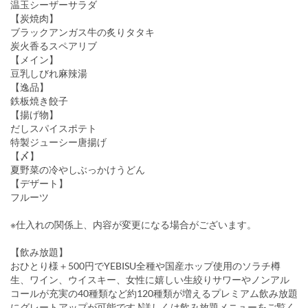
温玉シーザーサラダ
【炭焼肉】
ブラックアンガス牛の炙りタタキ
炭火香るスペアリブ
【メイン】
豆乳しびれ麻辣湯
【逸品】
鉄板焼き餃子
【揚げ物】
だしスパイスポテト
特製ジューシー唐揚げ
【〆】
夏野菜の冷やしぶっかけうどん
【デザート】
フルーツ
※仕入れの関係上、内容が変更になる場合がございます。
【飲み放題】
おひとり様＋500円でYEBISU全種や国産ホップ使用のソラチ樽
生、ワイン、ウイスキー、女性に嬉しい生絞りサワーやノンアル
コールが充実の40種類など約120種類が増えるプレミアム飲み放題
にグレートアップが可能です♪詳しくは飲み放題メニューをご覧く