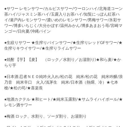
●サワー レモンサワー/カルピスサワー/ウーロンハイ/北海道コーン
茶ハイ/ジャスミン茶ハイ/玉露入りお茶ハイ/知覧にっぽん紅茶ハ
イ/瀬戸内レモンサワー/濃いめのレモンサワー/男梅サワー/氷彩サ
ワー/博多いちじく/大分かぼす/温州みかん/博多あまおう苺/宮崎マ
ンゴー/日向夏/沖縄パイン
●生絞りサワー ★生搾りパインサワー/★生搾りレッドGFサワー/★
生搾りキウイサワー/★生搾りライムサワー
●焼酎 【芋】【麦】 （ロック／水割り／お湯割り)★和ら麦/★か
らり芋
●日本酒 忍者ＮＥＯ純吟火入れ/松の花 純米/松の花 純米吟醸/浪
乃音 純米辛口 火入/浅茅生 純米/日本酒（熱燗、冷）★七本
槍/★松の司/★喜楽長
●地酒カクテル ★和ヒート/★純米玉露割/★サムライハイボール/★
レモン酒サワー
●梅酒 ロック、水割り、ソーダ割り、お湯割り