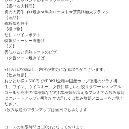
シャウエッセントルネードソーセージ
【選べる肉料理】
炭火大麦牛ゴロ焼きor馬肉ローストor茶美豚極太フランク
【逸品】
鉄板焼き餃子
【揚げ物】
だしスパイスポテト
特製ジューシー唐揚げ
【〆】
雲仙ハムと完熟トマトのピザ
コク旨ソース焼きそば
※仕入れの関係上、内容が変更になる場合がございます。
【飲み放題】
おひとり様＋500円でYEBISU全種や国産ホップ使用のソラチ樽
生、ワイン、ウイスキー、女性に嬉しい生絞りサワーやノンアル
コールが充実の40種類など約120種類が増えるプレミアム飲み放題
にグレートアップが可能です♪詳しくは飲み放題メニューをご覧く
ださい。
※飲み放題のプランアップは当日でも承ります
コースの制限時間は120分となっております。