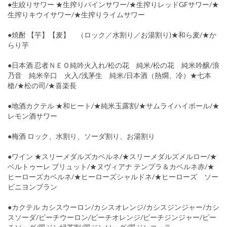
●生絞りサワー ★生搾りパインサワー/★生搾りレッドGFサワー/★
生搾りキウイサワー/★生搾りライムサワー
●焼酎 【芋】【麦】 （ロック／水割り／お湯割り)★和ら麦/★か
らり芋
●日本酒 忍者ＮＥＯ純吟火入れ/松の花 純米/松の花 純米吟醸/浪
乃音 純米辛口 火入/浅茅生 純米/日本酒（熱燗、冷）★七本
槍/★松の司/★喜楽長
●地酒カクテル ★和ヒート/★純米玉露割/★サムライハイボール/★
レモン酒サワー
●梅酒 ロック、水割り、ソーダ割り、お湯割り
●ワイン ★スリーメダルズカベルネ/★スリーメダルズメルロー/★
ベルトゥーレ ブリュット/★ヌヴィアナ テンプラ＆カベルネ赤/★
ヒーローズカベルネ/★ヒーローズシャルドネ/★ヒーローズ ソー
ビニヨンブラン
●カクテル カシスウーロン/カシスオレンジ/カシスジンジャー/カシ
スソーダ/ピーチウーロン/ピーチオレンジ/ピーチジンジャー/ピー