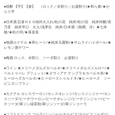
●焼酎 【芋】【麦】 （ロック／水割り／お湯割り)★和ら麦/★か
らり芋
●日本酒 忍者ＮＥＯ純吟火入れ/松の花 純米/松の花 純米吟醸/浪
乃音 純米辛口 火入/浅茅生 純米/日本酒（熱燗、冷）★七本
槍/★松の司/★喜楽長
●地酒カクテル ★和ヒート/★純米玉露割/★サムライハイボール/★
レモン酒サワー
●梅酒 ロック、水割り、ソーダ割り、お湯割り
●ワイン ★スリーメダルズカベルネ/★スリーメダルズメルロー/★
ベルトゥーレ ブリュット/★ヌヴィアナ テンプラ＆カベルネ赤/★
ヒーローズカベルネ/★ヒーローズシャルドネ/★ヒーローズ ソー
ビニヨンブラン
●カクテル カシスウーロン/カシスオレンジ/カシスジンジャー/カシ
スソーダ/ピーチウーロン/ピーチオレンジ/ピーチジンジャー/ピー
チソーダ/翠ジン緑茶割/翠ジンソーダ/翠ジンコーラ
●ソフトドリンク コーラ/ジンジャー/カルピス/カルピスソーダ/リ