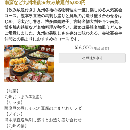
南蛮など九州堪能★飲み放題付6,000円
【飲み放題付き】九州各地の名物料理を一度に楽しめる人気宴会
コース。熊本県直送の馬刺し盛りと鮮魚のお造り盛り合わせをは
じめ、明太だし巻き、博多鉄鍋餃子、宮崎名物大判チキン南蛮、
博多焼肉鉄板など名物料理が勢揃い。締めは長崎名物皿うどんを
ご用意しました。九州の美味しさを存分に味わえる、会社宴会や
仲間との集まりにおすすめのコースです。
¥ 6,000
(세금 포함)
선택합니다
【前菜】
九州おつまみ3種盛り
【サラダ】
薩摩豚の豚しゃぶと豆腐のごまだれサラダ
【メイン】
熊本県直送馬刺し盛りとお造り盛り合わせ
【九州名物】