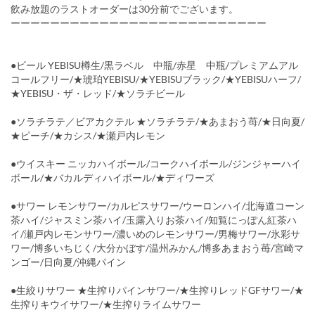
飲み放題のラストオーダーは30分前でございます。
ーーーーーーーーーーーーーーーーーーーーーーーーーー
●ビール YEBISU樽生/黒ラベル 中瓶/赤星 中瓶/プレミアムアル
コールフリー/★琥珀YEBISU/★YEBISUブラック/★YEBISUハーフ/
★YEBISU・ザ・レッド/★ソラチビール
●ソラチラテ／ビアカクテル ★ソラチラテ/★あまおう苺/★日向夏/
★ピーチ/★カシス/★瀬戸内レモン
●ウイスキー ニッカハイボール/コークハイボール/ジンジャーハイ
ボール/★バカルディハイボール/★ディワーズ
●サワー レモンサワー/カルピスサワー/ウーロンハイ/北海道コーン
茶ハイ/ジャスミン茶ハイ/玉露入りお茶ハイ/知覧にっぽん紅茶ハ
イ/瀬戸内レモンサワー/濃いめのレモンサワー/男梅サワー/氷彩サ
ワー/博多いちじく/大分かぼす/温州みかん/博多あまおう苺/宮崎マ
ンゴー/日向夏/沖縄パイン
●生絞りサワー ★生搾りパインサワー/★生搾りレッドGFサワー/★
生搾りキウイサワー/★生搾りライムサワー