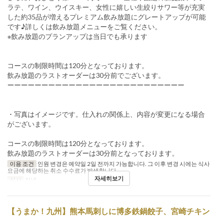
ラテ、ワイン、ウイスキー、女性に嬉しい生絞りサワー等が充実
した約35品が増えるプレミアム飲み放題にグレートアップが可能
です♪詳しくは飲み放題メニューをご覧ください。
※飲み放題のプランアップは当日でも承ります
コースの制限時間は120分となっております。
飲み放題のラストオーダーは30分前でございます。
ーーーーーーーーーーーーーーーーーーーーーーーーーー
・写真はイメージです。仕入れの関係上、内容が変更になる場合
がございます。
コースの制限時間は120分となっております。
飲み放題のラストオーダーは30分前となっております。
이용 조건
인원 변경은 예약일 2일 전까지 가능합니다. 그 이후 변경 시에는 식사
요금에 해당하는 취소 수수료가 발생합니다.
자세히보기
식사
저녁
【うまか！九州】熊本馬刺しに博多鉄鍋餃子、宮崎チキン