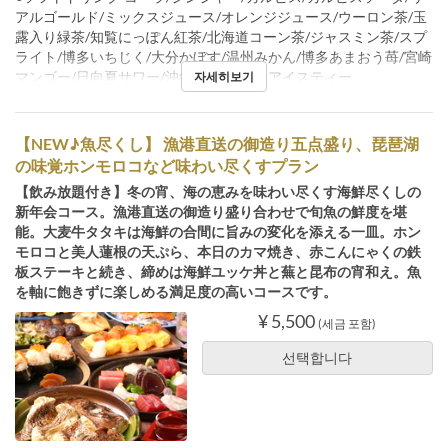
アルゴールド/ミックスジュース/オレンジジュース/ウーロン茶/玉
露入り緑茶/知覧にっぽん紅茶/北海道コーン茶/ジャスミン茶/スプ
ライト/博多いちじく/大分かぼす/温州みかん/博多あまおう苺/宮崎
マンゴー/日向夏サワー/沖縄パイン/南国アイスティー
자세히보기
【NEW♪魚尽くし】 漁港直送の御造り五点盛り、琵琶湖
の味覚ホンモロコなど味わい尽くすプラン
【飲み放題付き】冬の宵、海の恵みを味わい尽くす海鮮尽くしの
新年会コース。漁港直送の御造り盛り合わせで旬魚の鮮度を堪
能。大麦牛タタキは海鮮の合間に旨みの変化を添える一皿。ホン
モロコと美人蓮根の天ぷら、本日のカマ焼き、赤こんにゃくの鉄
板ステーキと続き、締めは海鮮ユッケ丼と蕪と昆布の宵和え。魚
を軸に飽きずに楽しめる満足度の高いコースです。
¥ 5,500
(세금 포함)
선택합니다