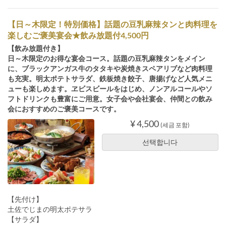
【日～木限定！特別価格】話題の豆乳麻辣タンと肉料理を
楽しむご褒美宴会★飲み放題付4,500円
【飲み放題付き】
日～木限定のお得な宴会コース。話題の豆乳麻辣タンをメイン
に、ブラックアンガス牛のタタキや炭焼きスペアリブなど肉料理
も充実。明太ポテトサラダ、鉄板焼き餃子、唐揚げなど人気メニ
ューも楽しめます。ヱビスビールをはじめ、ノンアルコールやソ
フトドリンクも豊富にご用意。女子会や会社宴会、仲間との飲み
会におすすめのご褒美コースです。
¥ 4,500
(세금 포함)
선택합니다
【先付け】
土佐でじまの明太ポテサラ
【サラダ】