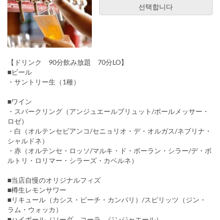
선택합니다
【ドリンク 90分飲み放題 70分LO】
■ビール
・サントリー生（1種）
■ワイン
・スパークリング（アンジュエールブリュット/ポールメッサー・
ロゼ）
・白（オルテンセビアンコ/セニョリオ・デ・オルガス/ネブリナ・
シャルドネ）
・赤（オルテンセ・ロッソ/マルキ・ド・ボーラン・シラー/デ・ボ
ルトリ・ロリマー・シラーズ・カベルネ）
■当店自慢のオリジナルフィズ
■樽生レモンサワー
■リキュール（カシス・ピーチ・カンパリ）/スピリッツ（ジン・
ラム・ウォッカ）
■ハイボール（ソーダ、コーラ、ジンジャエール）