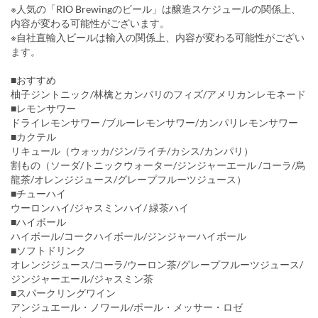
※人気の「RIO Brewingのビール」は醸造スケジュールの関係上、
内容が変わる可能性がございます。
※自社直輸入ビールは輸入の関係上、内容が変わる可能性がござい
ます。
■おすすめ
柚子ジントニック/林檎とカンパリのフィズ/アメリカンレモネード
■レモンサワー
ドライレモンサワー /ブルーレモンサワー/カンパリレモンサワー
■カクテル
リキュール（ウォッカ/ジン/ライチ/カシス/カンパリ）
割もの（ソーダ/トニックウォーター/ジンジャーエール /コーラ/烏
龍茶/オレンジジュース/グレープフルーツジュース）
■チューハイ
ウーロンハイ/ジャスミンハイ/ 緑茶ハイ
■ハイボール
ハイボール/コークハイボール/ジンジャーハイボール
■ソフトドリンク
オレンジジュース/コーラ/ウーロン茶/グレープフルーツジュース/
ジンジャーエール/ジャスミン茶
■スパークリングワイン
アンジュエール・ノワール/ポール・メッサー・ロゼ