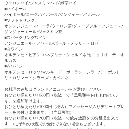
ウーロンハイ/ジャスミンハイ/ 緑茶ハイ
■ハイボール
ハイボール/コークハイボール/ジンジャーハイボール
■ソフトドリンク
オレンジジュース/コーラ/ウーロン茶/グレープフルーツジュース/
ジンジャーエール/ジャスミン茶
■スパークリングワイン
アンジュエール・ノワール/ポール・メッサー・ロゼ
■白ワイン
オルテンセ・ビアンコ/ネブリナ・シャルドネ/セニョリオ・デ・オ
ルガス
■赤ワイン
オルテンセ・ロッソ/マルキ・ド・ポーラン・シラー/デ・ボルト
リ・ロリマー・シラーズ・カベルネ
お料理の追加はグランドメニューからお選びください
おひとり様あたり+660円（税込）で「黒毛和牛 内もも肉のステー
キ」を追加頂けます。
おひとり様あたり+1000円（税込）でメッセージ入りデザートプレ
ートをお付け出来ます。 （当日可能）
おひとり様あたり+700円（税込）で飲み放題を30分延長出来ま
す ※ご予約の状況でお受けできない場合もございます。