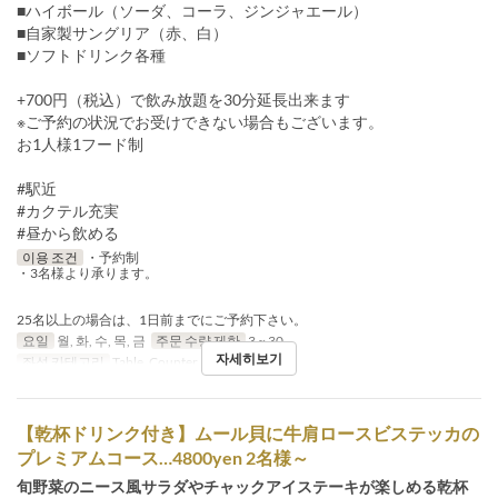
■ハイボール（ソーダ、コーラ、ジンジャエール）
■自家製サングリア（赤、白）
■ソフトドリンク各種
+700円（税込）で飲み放題を30分延長出来ます
※ご予約の状況でお受けできない場合もございます。
お1人様1フード制
#駅近
#カクテル充実
#昼から飲める
이용 조건
・予約制
・3名様より承ります。
25名以上の場合は、1日前までにご予約下さい。
요일
월, 화, 수, 목, 금
주문 수량 제한
3 ~ 30
자세히보기
좌석 카테고리
Table, Counter, Terrace
【乾杯ドリンク付き】ムール貝に牛肩ロースビステッカの
プレミアムコース…4800yen 2名様～
旬野菜のニース風サラダやチャックアイステーキが楽しめる乾杯