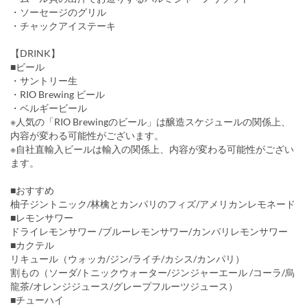
・ソーセージのグリル
・チャックアイステーキ
【DRINK】
■ビール
・サントリー生
・RIO Brewing ビール
・ベルギービール
※人気の「RIO Brewingのビール」は醸造スケジュールの関係上、
内容が変わる可能性がございます。
※自社直輸入ビールは輸入の関係上、内容が変わる可能性がござい
ます。
■おすすめ
柚子ジントニック/林檎とカンパリのフィズ/アメリカンレモネード
■レモンサワー
ドライレモンサワー /ブルーレモンサワー/カンパリレモンサワー
■カクテル
リキュール（ウォッカ/ジン/ライチ/カシス/カンパリ）
割もの（ソーダ/トニックウォーター/ジンジャーエール /コーラ/烏
龍茶/オレンジジュース/グレープフルーツジュース）
■チューハイ