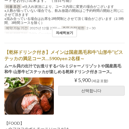
ートをお付け出来ます。 （当日可能）
이용 조건
※仕入れ状況により、コース内容に変更の場合がございます
※人数が揃っていない場合でも、飲み放題の開始はご予約時間の開始と同じに
させて頂きます
※混み合っている場合はお席を2時間制とさせて頂く場合がございます（2.5時
間、3時間コースを除く）
예약 가능 기간
2025년 12월 27일 ~
주문 수량 제한
2 ~ 30
자세히보기
좌석 카테고리
Table, Counter, Terrace
【乾杯ドリンク付き】メインは国産黒毛和牛”山形牛”ビス
テッカの満足コース…5900yen 2名様～
ムール貝の出汁でお造りするパルミジャーノリゾットや国産黒毛
和牛 山形牛ビステッカが楽しめる乾杯ドリンク付きコース。
¥ 5,900
(세금 포함)
선택합니다
【FOOD】
・ウフマヨのポルチーニソースがけ