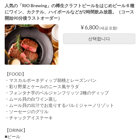
人気の「RIO Brewing」の樽生クラフトビールをはじめビール６種
にワイン、カクテル、ハイボールなどが2時間飲み放題。（コース
開始90分後ラストオーダー）
¥ 6,800
(세금 포함)
선택합니다
【FOOD】
・マスカルポーネディップ胡桃とレーズンパン
・彩り野菜とケールのニース風サラダ
・フォンタナ芋のベルジャンフリッツ 2種のディップ
・ムール貝の白ワイン蒸し
・ムール貝の出汁でお造りするパルミジャーノリゾット
・ソーセージのグリル
・チャックアイステーキ
【DRINK】
■ビール