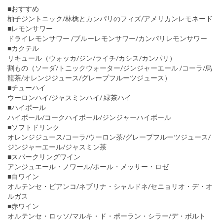
■おすすめ
柚子ジントニック/林檎とカンパリのフィズ/アメリカンレモネード
■レモンサワー
ドライレモンサワー /ブルーレモンサワー/カンパリレモンサワー
■カクテル
リキュール（ウォッカ/ジン/ライチ/カシス/カンパリ）
割もの（ソーダ/トニックウォーター/ジンジャーエール /コーラ/烏
龍茶/オレンジジュース/グレープフルーツジュース）
■チューハイ
ウーロンハイ/ジャスミンハイ/ 緑茶ハイ
■ハイボール
ハイボール/コークハイボール/ジンジャーハイボール
■ソフトドリンク
オレンジジュース/コーラ/ウーロン茶/グレープフルーツジュース/
ジンジャーエール/ジャスミン茶
■スパークリングワイン
アンジュエール・ノワール/ポール・メッサー・ロゼ
■白ワイン
オルテンセ・ビアンコ/ネブリナ・シャルドネ/セニョリオ・デ・オ
ルガス
■赤ワイン
オルテンセ・ロッソ/マルキ・ド・ポーラン・シラー/デ・ボルト