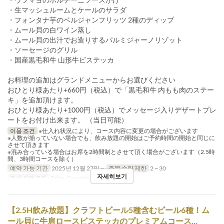
・生マッシュルームとケールのサラダ
・フォンタナ芋のベルジャンフリッツ 2種のディップ
・ムール貝の白ワイン蒸し
・ムール貝の出汁でお造りするパルミジャーノリゾット
・ソーセージのグリル
・国産黒毛和牛 山形牛ビステッカ
お料理の追加はグランドメニューからお選びください
おひとり様あたり+660円（税込）で「黒毛和牛 内もも肉のステー
キ」を追加頂けます。
おひとり様あたり+1000円（税込）でメッセージ入りデザートプレ
ートをお付け出来ます。 （当日可能）
이용 조건
※仕入れ状況により、コース内容に変更の場合がございます
※人数が揃っていない場合でも、飲み放題の開始はご予約時間の開始と同じに
させて頂きます
※混み合っている場合はお席を2時間制とさせて頂く場合がございます（2.5時
間、3時間コースを除く）
예약 가능 기간
2025년 12월 27일 ~
주문 수량 제한
2 ~ 30
자세히보기
좌석 카테고리
Table, Counter, Terrace
【2.5H飲み放題】クラフトビール5種含むビール6種！ム
ール貝に牛肩ロースビステッカのプレミアムコース…