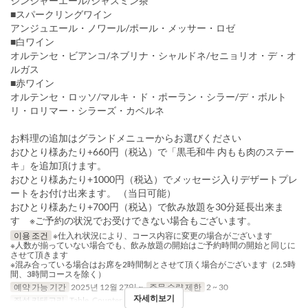
ジンジャーエール/ジャスミン茶
■スパークリングワイン
アンジュエール・ノワール/ポール・メッサー・ロゼ
■白ワイン
オルテンセ・ビアンコ/ネブリナ・シャルドネ/セニョリオ・デ・オ
ルガス
■赤ワイン
オルテンセ・ロッソ/マルキ・ド・ポーラン・シラー/デ・ボルト
リ・ロリマー・シラーズ・カベルネ
お料理の追加はグランドメニューからお選びください
おひとり様あたり+660円（税込）で「黒毛和牛 内もも肉のステー
キ」を追加頂けます。
おひとり様あたり+1000円（税込）でメッセージ入りデザートプレ
ートをお付け出来ます。 （当日可能）
おひとり様あたり+700円（税込）で飲み放題を30分延長出来ま
す ※ご予約の状況でお受けできない場合もございます。
이용 조건
※仕入れ状況により、コース内容に変更の場合がございます
※人数が揃っていない場合でも、飲み放題の開始はご予約時間の開始と同じに
させて頂きます
※混み合っている場合はお席を2時間制とさせて頂く場合がございます（2.5時
間、3時間コースを除く）
예약 가능 기간
2025년 12월 27일 ~
주문 수량 제한
2 ~ 30
자세히보기
좌석 카테고리
Table, Counter