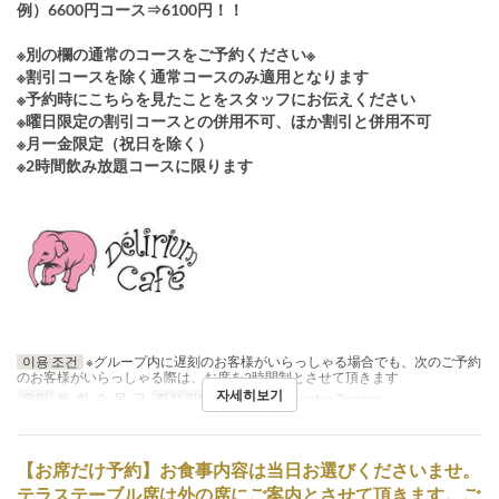
例）6600円コース⇒6100円！！
※別の欄の通常のコースをご予約ください※
※割引コースを除く通常コースのみ適用となります
※予約時にこちらを見たことをスタッフにお伝えください
※曜日限定の割引コースとの併用不可、ほか割引と併用不可
※月ー金限定（祝日を除く）
※2時間飲み放題コースに限ります
이용 조건
※グループ内に遅刻のお客様がいらっしゃる場合でも、次のご予約
のお客様がいらっしゃる際は、お席を2時間制とさせて頂きます
자세히보기
요일
월, 화, 수, 목, 금
좌석 카테고리
Table, Counter, Terrace
【お席だけ予約】お食事内容は当日お選びくださいませ。
テラステーブル席は外の席にご案内とさせて頂きます。ご