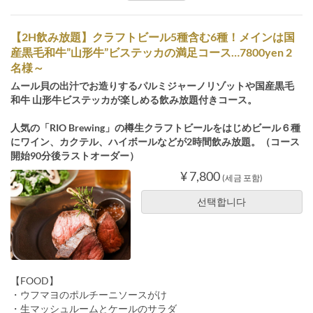
【2H飲み放題】クラフトビール5種含む6種！メインは国
産黒毛和牛”山形牛”ビステッカの満足コース…7800yen 2
名様～
ムール貝の出汁でお造りするパルミジャーノリゾットや国産黒毛
和牛 山形牛ビステッカが楽しめる飲み放題付きコース。
人気の「RIO Brewing」の樽生クラフトビールをはじめビール６種
にワイン、カクテル、ハイボールなどが2時間飲み放題。（コース
開始90分後ラストオーダー）
¥ 7,800
(세금 포함)
선택합니다
【FOOD】
・ウフマヨのポルチーニソースがけ
・生マッシュルームとケールのサラダ