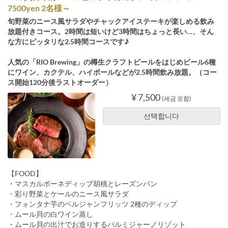
7500yen 2名様～
旬野菜のニース風サラダやチャックアイステーキが楽しめる飲み
放題付きコース。2時間は短いけど3時間はちょっと長い…、そん
な方にピッタリな2.5時間コースです♪
人気の「RIO Brewing」の樽生クラフトビールをはじめビール6種
にワイン、カクテル、ハイボールなどが2.5時間飲み放題。（コー
ス開始120分後ラストオーダー）
¥ 7,500
(세금 포함)
선택합니다
【FOOD】
・マスカルポーネディップ胡桃とレーズンパン
・彩り野菜とケールのニース風サラダ
・フォンタナ芋のベルジャンフリッツ 2種のディップ
・ムール貝の白ワイン蒸し
・ムール貝の出汁でお造りするパルミジャーノリゾット