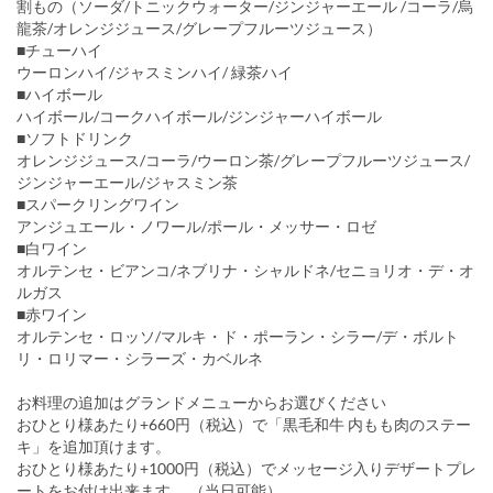
割もの（ソーダ/トニックウォーター/ジンジャーエール /コーラ/烏
龍茶/オレンジジュース/グレープフルーツジュース）
■チューハイ
ウーロンハイ/ジャスミンハイ/ 緑茶ハイ
■ハイボール
ハイボール/コークハイボール/ジンジャーハイボール
■ソフトドリンク
オレンジジュース/コーラ/ウーロン茶/グレープフルーツジュース/
ジンジャーエール/ジャスミン茶
■スパークリングワイン
アンジュエール・ノワール/ポール・メッサー・ロゼ
■白ワイン
オルテンセ・ビアンコ/ネブリナ・シャルドネ/セニョリオ・デ・オ
ルガス
■赤ワイン
オルテンセ・ロッソ/マルキ・ド・ポーラン・シラー/デ・ボルト
リ・ロリマー・シラーズ・カベルネ
お料理の追加はグランドメニューからお選びください
おひとり様あたり+660円（税込）で「黒毛和牛 内もも肉のステー
キ」を追加頂けます。
おひとり様あたり+1000円（税込）でメッセージ入りデザートプレ
ートをお付け出来ます。 （当日可能）