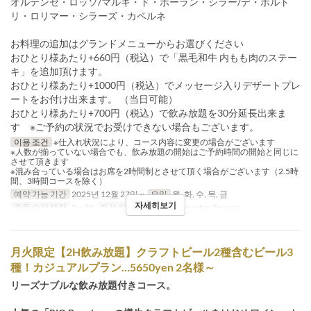
オルテンセ・ロッソ/マルキ・ド・ポーラン・シラー/デ・ボルト
リ・ロリマー・シラーズ・カベルネ
お料理の追加はグランドメニューからお選びください
おひとり様あたり+660円（税込）で「黒毛和牛 内もも肉のステー
キ」を追加頂けます。
おひとり様あたり+1000円（税込）でメッセージ入りデザートプレ
ートをお付け出来ます。 （当日可能）
おひとり様あたり+700円（税込）で飲み放題を30分延長出来ま
す ※ご予約の状況でお受けできない場合もございます。
이용 조건
※仕入れ状況により、コース内容に変更の場合がございます
※人数が揃っていない場合でも、飲み放題の開始はご予約時間の開始と同じに
させて頂きます
※混み合っている場合はお席を2時間制とさせて頂く場合がございます（2.5時
間、3時間コースを除く）
예약 가능 기간
2025년 12월 27일 ~
요일
월, 화, 수, 목, 금
자세히보기
주문 수량 제한
2 ~ 30
좌석 카테고리
Table, Counter, Terrace
月火限定【2H飲み放題】クラフトビール2種含むビール3
種！カジュアルプラン…5650yen 2名様～
リーズナブルな飲み放題付きコース。