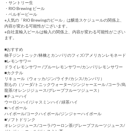
・サントリー生
・RIO Brewing ビール
・ベルギービール
※人気の「RIO Brewingのビール」は醸造スケジュールの関係上、
内容が変わる可能性がございます。
※自社直輸入ビールは輸入の関係上、内容が変わる可能性がござい
ます。
■おすすめ
柚子ジントニック/林檎とカンパリのフィズ/アメリカンレモネード
■レモンサワー
ドライレモンサワー /ブルーレモンサワー/カンパリレモンサワー
■カクテル
リキュール（ウォッカ/ジン/ライチ/カシス/カンパリ）
割もの（ソーダ/トニックウォーター/ジンジャーエール /コーラ/烏
龍茶/オレンジジュース/グレープフルーツジュース）
■チューハイ
ウーロンハイ/ジャスミンハイ/ 緑茶ハイ
■ハイボール
ハイボール/コークハイボール/ジンジャーハイボール
■ソフトドリンク
オレンジジュース/コーラ/ウーロン茶/グレープフルーツジュース/