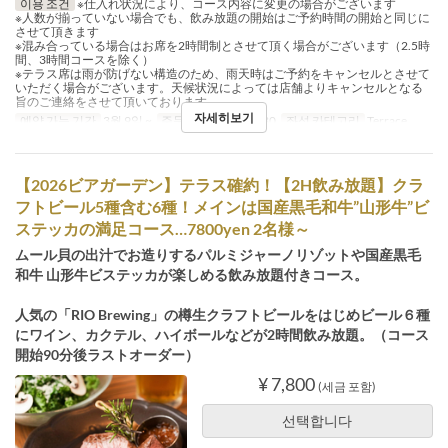
이용 조건
※仕入れ状況により、コース内容に変更の場合がございます
※人数が揃っていない場合でも、飲み放題の開始はご予約時間の開始と同じに
させて頂きます
※混み合っている場合はお席を2時間制とさせて頂く場合がございます（2.5時
間、3時間コースを除く）
※テラス席は雨が防げない構造のため、雨天時はご予約をキャンセルとさせて
いただく場合がございます。天候状況によっては店舗よりキャンセルとなる
旨のご連絡をさせて頂いております。
자세히보기
예약 가능 기간
3월 9일 ~
주문 수량 제한
2 ~ 30
좌석 카테고리
Terrace
【2026ビアガーデン】テラス確約！【2H飲み放題】クラ
フトビール5種含む6種！メインは国産黒毛和牛”山形牛”ビ
ステッカの満足コース…7800yen 2名様～
ムール貝の出汁でお造りするパルミジャーノリゾットや国産黒毛
和牛 山形牛ビステッカが楽しめる飲み放題付きコース。
人気の「RIO Brewing」の樽生クラフトビールをはじめビール６種
にワイン、カクテル、ハイボールなどが2時間飲み放題。（コース
開始90分後ラストオーダー）
¥ 7,800
(세금 포함)
선택합니다