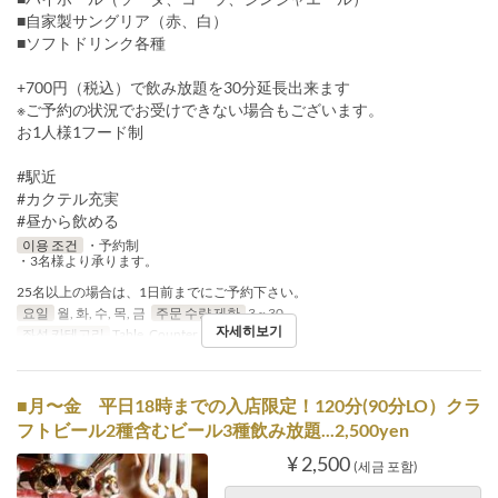
■自家製サングリア（赤、白）
■ソフトドリンク各種
+700円（税込）で飲み放題を30分延長出来ます
※ご予約の状況でお受けできない場合もございます。
お1人様1フード制
#駅近
#カクテル充実
#昼から飲める
이용 조건
・予約制
・3名様より承ります。
25名以上の場合は、1日前までにご予約下さい。
요일
월, 화, 수, 목, 금
주문 수량 제한
3 ~ 30
자세히보기
좌석 카테고리
Table, Counter, Terrace
■月〜金 平日18時までの入店限定！120分(90分LO）クラ
フトビール2種含むビール3種飲み放題...2,500yen
¥ 2,500
(세금 포함)