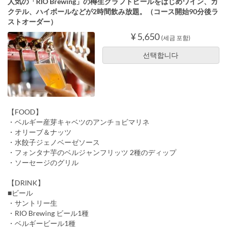
人気の「RIO Brewing」の樽生クラフトビールをはじめワイン、カ
クテル、ハイボールなどが2時間飲み放題。（コース開始90分後ラ
ストオーダー）
¥ 5,650
(세금 포함)
선택합니다
【FOOD】
・ベルギー産芽キャベツのアンチョビマリネ
・オリーブ＆ナッツ
・水餃子ジェノベーゼソース
・フォンタナ芋のベルジャンフリッツ 2種のディップ
・ソーセージのグリル
【DRINK】
■ビール
・サントリー生
・RIO Brewing ビール1種
・ベルギービール1種