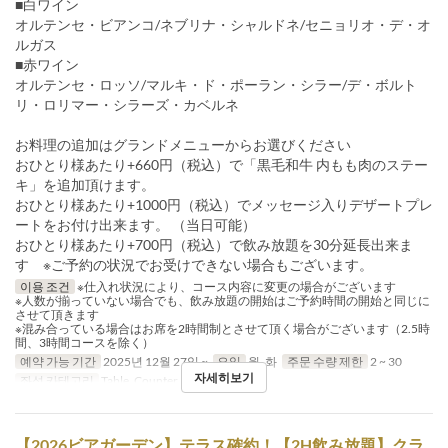
■白ワイン
オルテンセ・ビアンコ/ネブリナ・シャルドネ/セニョリオ・デ・オ
ルガス
■赤ワイン
オルテンセ・ロッソ/マルキ・ド・ポーラン・シラー/デ・ボルト
リ・ロリマー・シラーズ・カベルネ
お料理の追加はグランドメニューからお選びください
おひとり様あたり+660円（税込）で「黒毛和牛 内もも肉のステー
キ」を追加頂けます。
おひとり様あたり+1000円（税込）でメッセージ入りデザートプレ
ートをお付け出来ます。 （当日可能）
おひとり様あたり+700円（税込）で飲み放題を30分延長出来ま
す ※ご予約の状況でお受けできない場合もございます。
이용 조건
※仕入れ状況により、コース内容に変更の場合がございます
※人数が揃っていない場合でも、飲み放題の開始はご予約時間の開始と同じに
させて頂きます
※混み合っている場合はお席を2時間制とさせて頂く場合がございます（2.5時
間、3時間コースを除く）
예약 가능 기간
2025년 12월 27일 ~
요일
월, 화
주문 수량 제한
2 ~ 30
자세히보기
좌석 카테고리
Table, Counter, Terrace
【2026ビアガーデン】テラス確約！【2H飲み放題】クラ