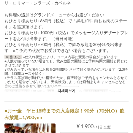
リ・ロリマー・シラーズ・カベルネ
お料理の追加はグランドメニューからお選びください
おひとり様あたり+660円（税込）で「黒毛和牛 内もも肉のステー
キ」を追加頂けます。
おひとり様あたり+1000円（税込）でメッセージ入りデザートプレ
ートをお付け出来ます。 （当日可能）
おひとり様あたり+700円（税込）で飲み放題を30分延長出来ま
す ※ご予約の状況でお受けできない場合もございます。
이용 조건
※仕入れ状況により、コース内容に変更の場合がございます
※人数が揃っていない場合でも、飲み放題の開始はご予約時間の開始と同じに
させて頂きます
※混み合っている場合はお席を2時間制とさせて頂く場合がございます（2.5時
間、3時間コースを除く）
※テラス席は雨が防げない構造のため、雨天時はご予約をキャンセルとさせて
いただく場合がございます。天候状況によっては店舗よりキャンセルとなる
旨のご連絡をさせて頂いております。
자세히보기
예약 가능 기간
3월 9일 ~
주문 수량 제한
2 ~ 30
좌석 카테고리
Terrace
■月〜金 平日18時までの入店限定！90分（70分LO）飲
み放題...1,900yen
¥ 1,900
(세금 포함)