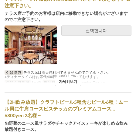
注意下さい。
テラス席ご予約のお客様は店内に移動できない場合がございます
のでご注意下さい。
선택합니다
이용 조건
テラス席は雨天時利用できませんのでご了承下さい。
※ディナータイムはお席代400円（税込）頂いております。
자세히보기
주문 수량 제한
1 ~ 40
좌석 카테고리
Table, Counter, Terrace
【2H飲み放題】クラフトビール5種含むビール6種！ムー
ル貝に牛肩ロースビステッカのプレミアムコース…
6800yen 2名様～
旬野菜のニース風サラダやチャックアイステーキが楽しめる飲み
放題付きコース。