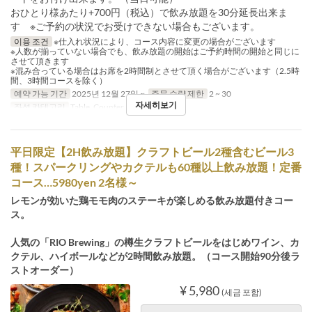
おひとり様あたり+700円（税込）で飲み放題を30分延長出来ま
す ※ご予約の状況でお受けできない場合もございます。
이용 조건
※仕入れ状況により、コース内容に変更の場合がございます
※人数が揃っていない場合でも、飲み放題の開始はご予約時間の開始と同じに
させて頂きます
※混み合っている場合はお席を2時間制とさせて頂く場合がございます（2.5時
間、3時間コースを除く）
예약 가능 기간
2025년 12월 27일 ~
주문 수량 제한
2 ~ 30
자세히보기
좌석 카테고리
Table, Counter
平日限定【2H飲み放題】クラフトビール2種含むビール3
種！スパークリングやカクテルも60種以上飲み放題！定番
コース…5980yen 2名様～
レモンが効いた鶏モモ肉のステーキが楽しめる飲み放題付きコー
ス。
人気の「RIO Brewing」の樽生クラフトビールをはじめワイン、カ
クテル、ハイボールなどが2時間飲み放題。（コース開始90分後ラ
ストオーダー）
¥ 5,980
(세금 포함)