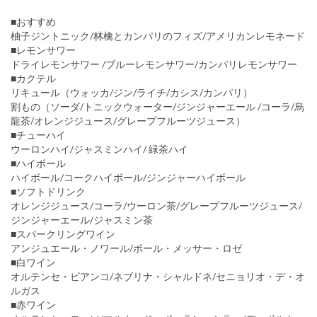
■おすすめ
柚子ジントニック/林檎とカンパリのフィズ/アメリカンレモネード
■レモンサワー
ドライレモンサワー /ブルーレモンサワー/カンパリレモンサワー
■カクテル
リキュール（ウォッカ/ジン/ライチ/カシス/カンパリ）
割もの（ソーダ/トニックウォーター/ジンジャーエール /コーラ/烏
龍茶/オレンジジュース/グレープフルーツジュース）
■チューハイ
ウーロンハイ/ジャスミンハイ/ 緑茶ハイ
■ハイボール
ハイボール/コークハイボール/ジンジャーハイボール
■ソフトドリンク
オレンジジュース/コーラ/ウーロン茶/グレープフルーツジュース/
ジンジャーエール/ジャスミン茶
■スパークリングワイン
アンジュエール・ノワール/ポール・メッサー・ロゼ
■白ワイン
オルテンセ・ビアンコ/ネブリナ・シャルドネ/セニョリオ・デ・オ
ルガス
■赤ワイン