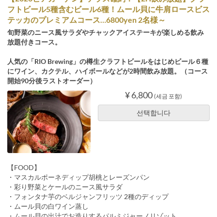
フトビール5種含むビール6種！ムール貝に牛肩ロースビス
テッカのプレミアムコース…6800yen 2名様～
旬野菜のニース風サラダやチャックアイステーキが楽しめる飲み
放題付きコース。
人気の「RIO Brewing」の樽生クラフトビールをはじめビール６種
にワイン、カクテル、ハイボールなどが2時間飲み放題。（コース
開始90分後ラストオーダー）
¥ 6,800
(세금 포함)
선택합니다
【FOOD】
・マスカルポーネディップ胡桃とレーズンパン
・彩り野菜とケールのニース風サラダ
・フォンタナ芋のベルジャンフリッツ 2種のディップ
・ムール貝の白ワイン蒸し
・ムール貝の出汁でお造りするパルミジャーノリゾット