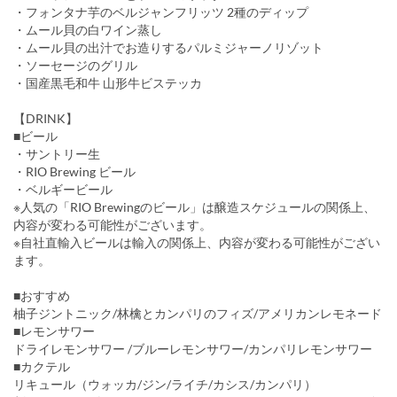
・フォンタナ芋のベルジャンフリッツ 2種のディップ
・ムール貝の白ワイン蒸し
・ムール貝の出汁でお造りするパルミジャーノリゾット
・ソーセージのグリル
・国産黒毛和牛 山形牛ビステッカ
【DRINK】
■ビール
・サントリー生
・RIO Brewing ビール
・ベルギービール
※人気の「RIO Brewingのビール」は醸造スケジュールの関係上、
内容が変わる可能性がございます。
※自社直輸入ビールは輸入の関係上、内容が変わる可能性がござい
ます。
■おすすめ
柚子ジントニック/林檎とカンパリのフィズ/アメリカンレモネード
■レモンサワー
ドライレモンサワー /ブルーレモンサワー/カンパリレモンサワー
■カクテル
リキュール（ウォッカ/ジン/ライチ/カシス/カンパリ）