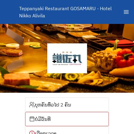
Teppanyaki Restaurant GOSAMARU - Hotel 
Nikko Alivila
ບຸກຄົນທົ່ວໄປ 2 ຄົນ
ບໍ່ມີວັນທີ
ເລືອກເວລາ