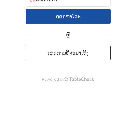
ຊອກຫາໂຕະ
ຫຼື
ເຫດການທີ່ຈະມາເຖິງ
Powered by