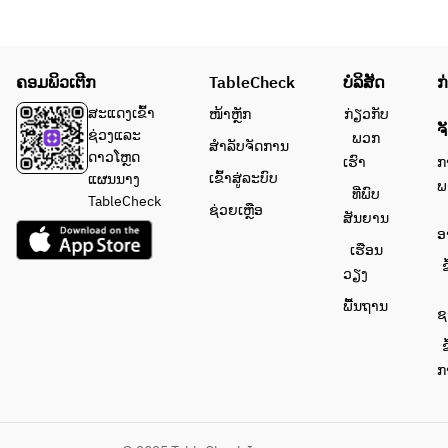
ຄອມພິວເຕີກ
TableCheck
ບໍລິສັດ
ກ
ສະແດງເຂົ້າ
ໜ້າຫຼັກ
ກ່ຽວກັບ
ຈ
ຊ່ວງແລະ
ພວກ
ສຳລັບຈັດການ
ດາວໂຫຼດ
ເຮົາ
ກ
ເຂົ້າສູ່ລະບົບ
ແຜນນາງ
ພ
ທີ່ພົບ
TableCheck
ຊ່ວຍເຫຼືອ
ສັນຍານ
ອ
ເຮືອນ
ຂ
ວຽງ
ພື້ນຖານ
ຊ
ຂ
ກ