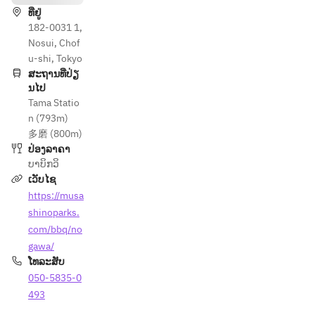
ທີ່ຢູ່
182-0031 1,
Nosui, Chof
u-shi, Tokyo
ສະຖານທີ່ປ່ຽ
ນໄປ
Tama Statio
n (793m)
多磨 (800m)
ປ່ອງລາຄາ
ບາບິກວິ
ເວັບໄຊ
https://musa
shinoparks.
com/bbq/no
gawa/
ໂທລະສັບ
050-5835-0
493