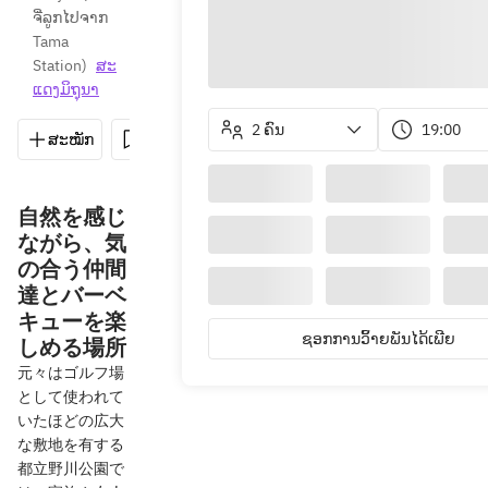
ຈີ່ລູກໄປຈາກ 
Tama 
Station
)
ສະ​
ແດງ​ມິ​ຖຸນາ
2 ຄົນ
19:00
ສະໝັກ
ບັນທຶກ
ແບ່ງປັນ
ທາງຕິດຕໍ່
050-583
自然を感じ
ながら、気
の合う仲間
達とバーベ
キューを楽
ຊອກການວິ້າຍພັນໄດ້ເພີຍ
しめる場所
元々はゴルフ場
として使われて
いたほどの広大
な敷地を有する
都立野川公園で