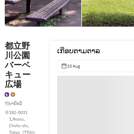
都立野
ເກືອບຕາມຕາລ
川公園
バーベ
10 Aug
キュー
広場
-
-
ບາບິກວິ
182-0031 
1,Nosui, 
Chofu-shi, 
Tokyo
(
793m 