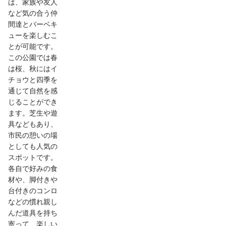
は、家族や友人
など気の合う仲
間達とバーベキ
ューを楽しむこ
とが可能です。
この公園では春
は桜、秋にはイ
チョウと四季を
通じて自然を感
じることができ
ます。芝生や遊
具などもあり、
市民の憩いの場
としても人気の
スポットです。
各自で好みの食
材や、脚付きや
台付きのコンロ
などの慣れ親し
んだ道具を持ち
寄って、楽しい