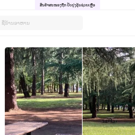
ສິນຄ້າສະໜອງຖືກ ປັບປຸງລຸ້ນ
ຊ່ວຍເຫຼືອ