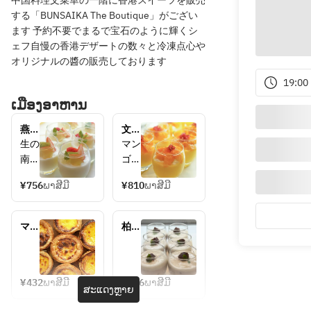
中国料理文菜華の一階に香港スイーツを販売
する「BUNSAIKA The Boutique」がござい
ます 予約不要でまるで宝石のように輝くシ
ェフ自慢の香港デザートの数々と冷凍点心や
オリジナルの醬の販売しております
19:00
ເມືອງອາຫານ
燕の
文菜
巣と
華自
生の
マン
季節
慢の
南
ゴー
の果
マン
杏、
の王
物の
ゴー
¥756
ພາສີມີ
¥810
ພາສີມີ
北杏
様“
せ杏
プリ
の核
アル
仁豆
ン
だけ
フォ
腐
マダ
柏産
を用
ンソ
ガス
黒米
い
マン
カル
と十
て、
ゴ
産バ
勝オ
じっ
ー”
ニラ
ーガ
¥432
ພາສີມີ
¥756
ພາສີມີ
ສະແດງຫຼາຍ
ビー
ニッ
くり
の完
ンズ
ク小