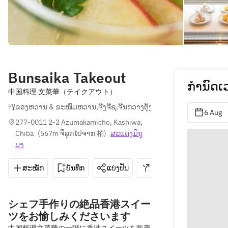
Bunsaika Takeout
ກຳນົດເ
中国料理 文菜華（テイクアウト）
ຂອງຫວານ & ຂະໜົມຫວານ
,
ຈີງຈີຊ
,
ຈີນກວາງຕຸ້ງ
6 Aug
277-0011 2-2 Azumakamicho, Kashiwa, 
Chiba
(
567m ຈີ່ລູກໄປຈາກ 柏
)
ສະ​ແດງ​ມິ​ຖຸ
ນາ
ສະໝັກ
ບັນທຶກ
ແບ່ງປັນ
ທາງຕິດຕໍ່
04-7164
シェフ手作りの絶品香港スイー
ツをお愉しみくださいます