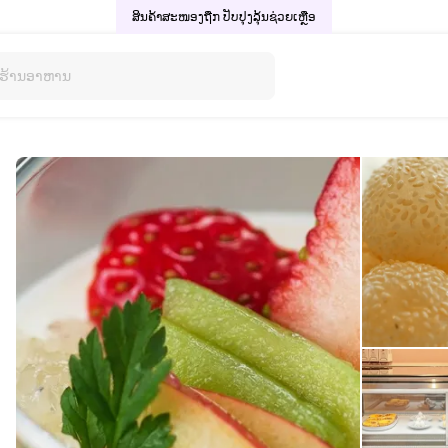
ສິນຄ້າສະໜອງຖືກ ປັບປຸງລຸ້ນ
ຊ່ວຍເຫຼືອ