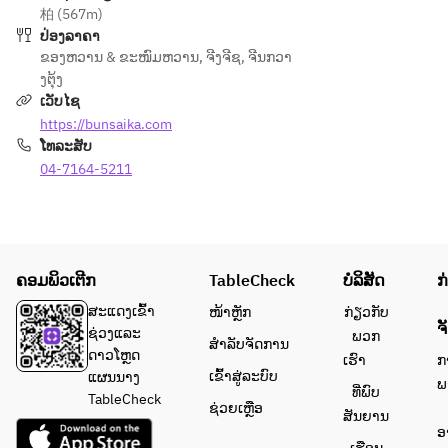
柏 (567m)
リー
ປ່ອງລາຄາ
ムを
ຂອງຫວານ & ຂະໜົມຫວານ
,
ຈີງຈີຊ
,
ຈີນກວາ
一切
ງຕຸ້ງ
使用
ເວັບໄຊ
せず
https://bunsaika.com
に
ໂທລະສັບ
杏仁
本来
04-7164-5211
の繊
細な
味と
香り
ຄອມພິວເຕີກ
を引
TableCheck
ບໍລິສັດ
ກ
き立
ສະແດງເຂົ້າ
ໜ້າຫຼັກ
ກ່ຽວກັບ
たせ
ຈ
ຊ່ວງແລະ
ພວກ
ສຳລັບຈັດການ
るよ
ດາວໂຫຼດ
ເຮົາ
ກ
うシ
ເຂົ້າສູ່ລະບົບ
ແຜນນາງ
ພ
ェフ
ທີ່ພົບ
TableCheck
ຊ່ວຍເຫຼືອ
が試
ສັນຍານ
ອ
作を