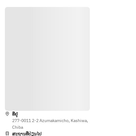
蒸し
熟し
使
豆使
て香
たマ
用　
用　
りを
ンゴ
澳門
ココ
抽出
ーの
式エ
ナッ
した
み厳
ッグ
ツプ
杏仁
選し
タル
リン
水を
食感
ト
仕込
を活
み
かす
香料
よう
含む
丁寧
杏仁
に裏
霜や
漉し
動物
仕上
性乳
げた
ທາງຕິດຕໍ່
脂肪
文菜
が含
華自
まれ
慢の
ທີ່ຢູ່
る牛
277-0011 2-2 Azumakamicho, Kashiwa,
逸
乳、
Chiba
品。
生ク
ສະຖານທີ່ປ່ຽນໄປ