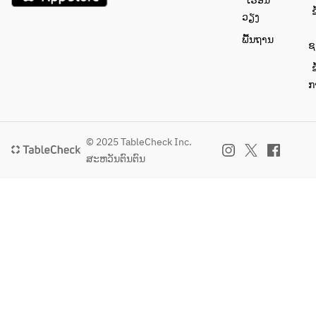
ເຮືອນ
重
ຂ
ວຽງ
ね、
味と
ພື້ນຖານ
ຊ
香り
を追
ຂ
求し
ກ
た本
物の
杏仁
© 2025 TableCheck Inc.
豆腐
ສະຫວັນຕົນຕົນ
をぜ
ひご
賞味
下さ
いま
せ。
上に
は季
節の
フレ
ッシ