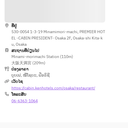
たしま
optional 
minute 
す。
menu.
limit
ທາງຕິດຕໍ່
Opening 
さらに、
Hours: 
大人のお
ທີ່ຢູ່
11:30 AM 
客様限定
530-0054 1-3-19 Minamimori-machi, PREMIER HOT
- 3:00 PM 
で、「オ
EL -CABIN PRESIDENT- Osaka 2F, Osaka-shi Kita-k
(Last 
マール海
u, Osaka
order 
老のグリ
ສະຖານທີ່ປ່ຽນໄປ
2:45 PM)
Minami-morimachi Station (110m)
ル」をプ
大阪天満宮 (209m)
レゼン
ປ່ອງລາຄາ
ト！
ບຸບເຟ
,
ໝີ່ໂຊບະ
,
ຟືອຣິຊີ
ご家族や
ເວັບໄຊ
ご友人と
https://cabin.kenhotels.com/osaka/restaurant/
の楽しい
ໂທລະສັບ
ひと時
に、是非
06-6363-1064
ご利用く
ださいま
せ。