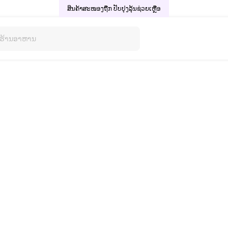
ສິນຄ້າສະໜອງຖືກ ປັບປຸງລຸ້ນ
ຊ່ວຍເຫຼືອ