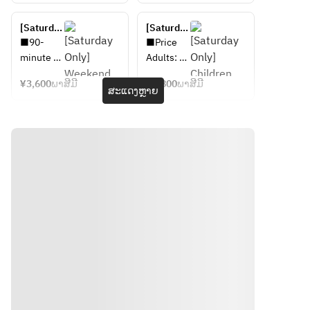
two 
old) / 
ーストビ
■時間：
sessions>
Weekend 
ーフや、
90分　二
[Saturday 
Lunch 
[Saturday 
真鯛のカ
部制
Only] 
Buffet 
Only] 
■90-
■Price
ルパッチ
（第一部 
Weekend 
≪90-
Children 
minute 
Adults: 
ョ・鮪の
11:30～
Lunch 
minute 
(6-12 
limit 
¥3,600 
グリル・
13:00／第
Buffet 
limit≫
years 
¥3,600
ພາສີມີ
¥1,800
ພາສີມີ
(Operatin
per 
ສະແດງຫຼາຍ
(90-
old) / 
カクテル
二部 
g hours: 
person / 
minute 
Weekend 
シュリン
13:30～
11:30 AM 
Children 
limit)
Lunch 
プなど海
15:00）
- 3:00 PM 
aged 6-
Buffet 
の幸を盛
(Last 
12: 
≪90-
り合わせ
6～12
order 
¥1,800 
minute 
た“フリュ
歳　2,475
2:45 PM))
per 
limit≫
イドメー
円／5歳以
Alcohol-
person / 
ル”、海老
下　無料
free flow 
Children 
天と夏の
option 
under 5: 
食材の天
(additiona
Free
麩羅など
l ¥1,500) 
多彩なメ
can be 
■Usage 
ニューを
added 
Time
ご用意い
from the 
90-