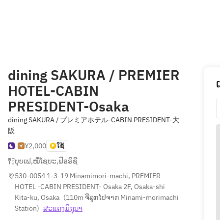
dining SAKURA / PREMIER
HOTEL-CABIN
PRESIDENT-Osaka
dining SAKURA / プレミアホテル-CABIN PRESIDENT-大
阪
-
¥2,000
ໃຊ້
ບຸບເຟ
,
ໝີ່ໂຊບະ
,
ຟືອຣິຊີ
530-0054 1-3-19 Minamimori-machi, PREMIER 
HOTEL -CABIN PRESIDENT- Osaka 2F, Osaka-shi 
Kita-ku, Osaka
(
110m ຈີ່ລູກໄປຈາກ Minami-morimachi 
Station
)
ສະ​ແດງ​ມິ​ຖຸນາ