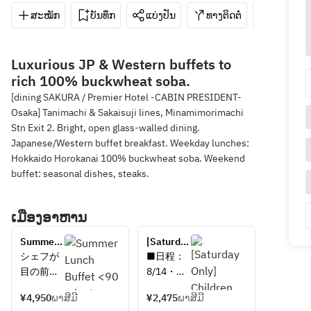
ສະໝັກ
ບັນທຶກ
ແບ່ງປັນ
ທາງຕິດຕໍ່
06-6363
Luxurious JP & Western buffets to
rich 100% buckwheat soba.
[dining SAKURA / Premier Hotel -CABIN PRESIDENT-
Osaka] Tanimachi & Sakaisuji lines, Minamimorimachi
Stn Exit 2. Bright, open glass-walled dining.
Japanese/Western buffet breakfast. Weekday lunches:
Hokkaido Horokanai 100% buckwheat soba. Weekend
buffet: seasonal dishes, steaks.
ເມືອງອາຫານ
Summer 
[Saturday 
Lunch 
Only] 
シェフが
■日程：
Buffet 
Children 
目の前で
8/14・
<90 
(6-12 
カットす
8/15　2
minutes, 
years 
¥4,950
ພາສີມີ
¥2,475
ພາສີມີ
る和牛ロ
日間