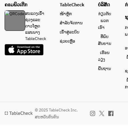
ຄອມພິວເຕີກ
■日程：
TableCheck
ບໍລິສັດ
ກ
8/14・
ສະແດງເຂົ້າ
ໜ້າຫຼັກ
ກ່ຽວກັບ
8/15　2
ຈ
ຊ່ວງແລະ
ພວກ
ສຳລັບຈັດການ
日間
ດາວໂຫຼດ
ເຮົາ
ກ
■時間：
ເຂົ້າສູ່ລະບົບ
ແຜນນາງ
ພ
90分　二
ທີ່ພົບ
TableCheck
ຊ່ວຍເຫຼືອ
部制
ສັນຍານ
ອ
（第一部 
ເຮືອນ
11:30～
ຂ
ວຽງ
13:00／第
二部 
ພື້ນຖານ
ຊ
13:30～
15:00）
ຂ
ກ
■メニュ
ー例
【FOOD
© 2025 TableCheck Inc.
】
ສະຫວັນຕົນຕົນ
国産和牛
のロース