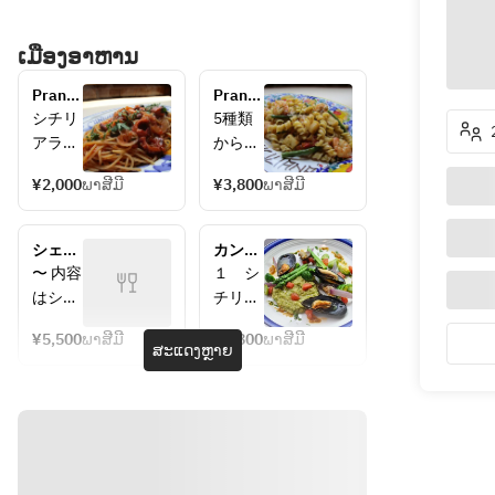
ເມືອງອາຫານ
Pranzo 
Pranzo 
A
Ｂ
シチリ
5種類
アラン
から選
チのス
べるパ
¥2,000
ພາສີມີ
¥3,800
ພາສີມີ
タンダ
スタに
ードパ
メイン
スタや
も選べ
シェフ
カンテ
肉　魚
るコス
おまか
ィー
〜 内容
１　シ
も選べ
パ最高
せラン
ナ　コ
はシェ
チリア
てリー
のコー
チコー
ース
フのお
冷前
ズナブ
スで
ス
¥5,500
ພາສີມີ
¥5,800
ພາສີມີ
まかせ
菜　　
ສະແດງຫຼາຍ
ルに楽
す。
になり
２　温
しめる
＊3種
当日決
前
人気コ
の前菜
まりま
菜　　
ース
＊自家
す 〜
３　パ
＊ケー
製パン
スタ料
ルサラ
＊選べ
◆乾杯
理　　