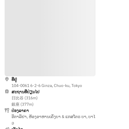
ダ
るパス
ドリン
４　メ
＊自家
タから
ク（ノ
イン料
製パン
1皿
ンアル
理　　
＊選べ
＊選べ
コール
５　デ
るパス
るメイ
もござ
ザー
タもし
ンから
いま
ト　　
くは選
1皿
す）
すべて
べるメ
＊デザ
シェフ
インか
ート
◆シチ
おまか
ら1皿
＊コー
リアの
せの日
ທາງຕິດຕໍ່
＊デザ
ヒー
冷前菜
替わり
ート
の内容
ທີ່ຢູ່
◆シチ
になり
104-0061 6-2-6 Ginza, Chuo-ku, Tokyo
リアの
ます。
ສະຖານທີ່ປ່ຽນໄປ
温前菜
日比谷 (316m)
銀座 (377m)
◆フォ
ປ່ອງລາຄາ
ッカッ
ອີຕາລີຢາ
,
ຫ້ອງອາຫານເຄິ່ງບາ & ແກສໂຕຣ ບາ
,
ບາໄ
チャ
ວ