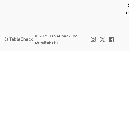
ຂ
ກ
© 2025 TableCheck Inc.
ສະຫວັນຕົນຕົນ