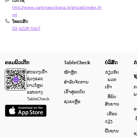
ເວັບໄຊ
◆パス
http://www.cantinasiciliana.jp/ginza6/index.ht
タ 1皿
ml
ໂທລະສັບ
◆お肉
03-6228-5567
料理
◆デザ
ート
ຄອມພິວເຕີກ
TableCheck
ບໍລິສັດ
ກ
◆カフ
ェ
ສະແດງເຂົ້າ
ໜ້າຫຼັກ
ກ່ຽວກັບ
ຈ
コーヒ
ຊ່ວງແລະ
ພວກ
ສຳລັບຈັດການ
ー or 
ດາວໂຫຼດ
ເຮົາ
ກ
紅茶
ເຂົ້າສູ່ລະບົບ
ແຜນນາງ
ພ
ທີ່ພົບ
TableCheck
ຊ່ວຍເຫຼືອ
ສັນຍານ
※内容
ອ
は毎日
ເຮືອນ
変更と
ຂ
ວຽງ
なりま
ພື້ນຖານ
す。
ຊ