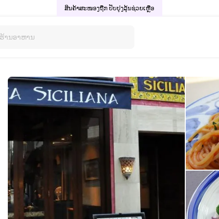
ສິນຄ້າສະໜອງຖືກ ປັບປຸງລຸ້ນ
ຊ່ວຍເຫຼືອ