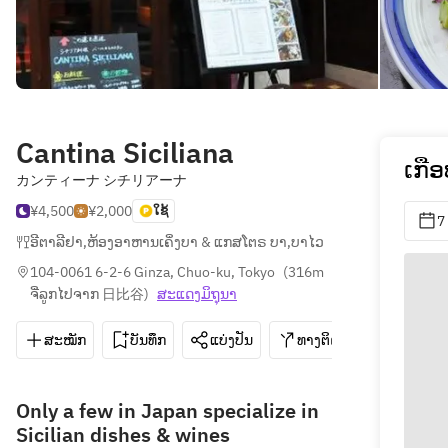
Cantina Siciliana
ເກື
カンティーナ シチリアーナ
¥4,500
¥2,000
ໃຊ້
7
ອີຕາລີຢາ
,
ຫ້ອງອາຫານເຄິ່ງບາ & ແກສໂຕຣ ບາ
,
ບາໄວ
104-0061 6-2-6 Ginza, Chuo-ku, Tokyo
(
316m 
ຈີ່ລູກໄປຈາກ 日比谷
)
ສະ​ແດງ​ມິ​ຖຸນາ
ສະໝັກ
ບັນທຶກ
ແບ່ງປັນ
ທາງຕິດຕໍ່
03-6228
Only a few in Japan specialize in
Sicilian dishes & wines