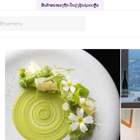
ສິນຄ້າສະໜອງຖືກ ປັບປຸງລຸ້ນ
ຊ່ວຍເຫຼືອ