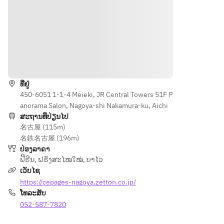
＜Fish 
＜
dish＞
Dessert
＞
＜Meat 
dish＞
ທາງຕິດຕໍ່
＜
Mignard
＜
ທີ່ຢູ່
ises＞
Dessert
450-6051 1-1-4 Meieki, JR Central Towers 51F P
＞
anorama Salon, Nagoya-shi Nakamura-ku, Aichi
ສະຖານທີ່ປ່ຽນໄປ
＜
名古屋 (115m)
Mignard
名鉄名古屋 (196m)
ises＞
ປ່ອງລາຄາ
ຟີ້ຣີນ
,
ຝຣັ່ງສະໄໝໃໝ່
,
ບາໄວ
ເວັບໄຊ
https://cepages-nagoya.zetton.co.jp/
ໂທລະສັບ
052-587-7820