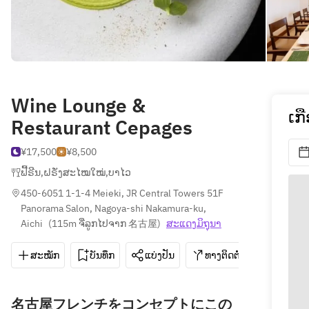
Wine Lounge &
ເກ
Restaurant Cepages
¥17,500
¥8,500
ຟີ້ຣີນ
,
ຝຣັ່ງສະໄໝໃໝ່
,
ບາໄວ
450-6051 1-1-4 Meieki, JR Central Towers 51F 
Panorama Salon, Nagoya-shi Nakamura-ku, 
Aichi
(
115m ຈີ່ລູກໄປຈາກ 名古屋
)
ສະ​ແດງ​ມິ​ຖຸນາ
ສະໝັກ
ບັນທຶກ
ແບ່ງປັນ
ທາງຕິດຕໍ່
052-587
名古屋フレンチをコンセプトにこの