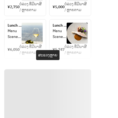
ບໍລ່ວງ ທີ່ມີພາສີ
ບໍລ່ວງ ທີ່ມີພາສີ
your 
Sale＞
¥2,750
¥5,000
/ ຫຼາຍຕາມ
/ ຫຼາຍຕາມ
reservat
ion, we 
＜Hors-
ask that 
d'oeuvr
Lunch 
Lunch 
you 
e cold＞
course 
course 
Menu 
Menu 
change 
Scenery
Scenery
it for all 
＜Pasta
member
＞
ບໍລ່ວງ ທີ່ມີພາສີ
ບໍລ່ວງ ທີ່ມີພາສີ
¥6,050
¥5,747
s who 
/ ຫຼາຍຕາມ
/ ຫຼາຍຕາມ
＜Hors-
＜Petit 
ສະແດງຫຼາຍ
have 
＜Meat 
d'oeuvr
Sale＞
made 
dish＞
e cold＞
reservat
＜
ions.
＜
＜Soup
Amuse-
Dessert
＞
bouche
＞
＞
＜Fish 
＜
dish＞
＜Hors-
Mignard
d'oeuvr
ises＞
＜Meat 
e cold＞
dish＞