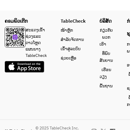
ຄອມພິວເຕີກ
TableCheck
ບໍລິສັດ
ກ
ສະແດງເຂົ້າ
ໜ້າຫຼັກ
ກ່ຽວກັບ
ຈ
ຊ່ວງແລະ
ພວກ
ສຳລັບຈັດການ
ດາວໂຫຼດ
ເຮົາ
ກ
ເຂົ້າສູ່ລະບົບ
ແຜນນາງ
ພ
ທີ່ພົບ
TableCheck
ຊ່ວຍເຫຼືອ
ສັນຍານ
ອ
ເຮືອນ
ຂ
ວຽງ
ພື້ນຖານ
ຊ
ຂ
ກ
© 2025 TableCheck Inc.