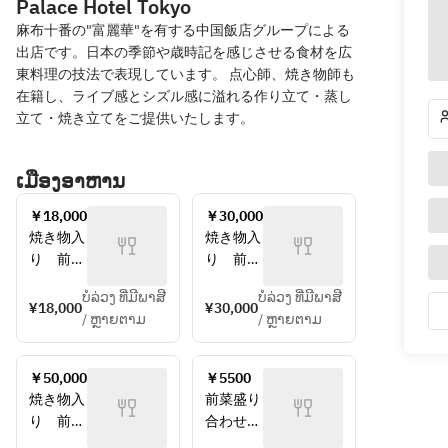
Palace Hotel Tokyo
麻布十番の"富麗華"を有する中国飯店グループによる
出店です。日本の季節や歳時記を感じさせる食材を広
東料理の技法で表現しています。 点心師、焼き物師も
在籍し、ライブ感とシズル感に溢れる作り立て・蒸し
立て・焼き立てをご提供いたします。
ເມືອງອາຫານ
￥18,000
￥30,000
焼き物入
焼き物入
り　前菜
り　前菜
盛り合わ
盛り合わ
ບໍລ່ວງ ທີ່ມີພາສີ
ບໍລ່ວງ ທີ່ມີພາສີ
せ
せ
¥18,000
¥30,000
/ ຫຼາຍຕາມ
/ ຫຼາຍຕາມ
海鮮と旬
あわびの
野菜
翡翠ソー
名物　北
ス
￥50,000
￥5500
京ダック
名物　北
焼き物入
前菜盛り
冬瓜とサ
京ダック
り　前菜
合わせ
ザエ、白
干し貝柱
盛り合わ
三種点心