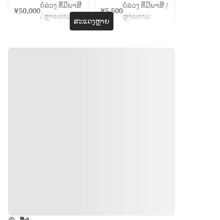
キクラゲ
入りたっ
ບໍລ່ວງ ທີ່ມີພາສີ
ບໍລ່ວງ ທີ່ມີພາສີ /
せ
広州の郷
¥50,000
¥5,500
の極上蒸
ぷりふか
/ ຫຼາຍຕາມ
ຫຼາຍຕາມ
サザエと
土風スー
ສະແດງຫຼາຍ
しスープ
ひれの煮
冬瓜　伊
プ
穴子の実
込みスー
勢志摩の
鶏肉と板
山椒香り
プ
あおさ海
春雨の魚
揚げ
鮮魚　青
苔ソース
香ソース
梅肉風味
柚子香る
名物　北
本日のチ
のトンポ
上湯ソー
京ダック
ャーハン
ーロー
ス　たた
ふかひれ
デザート
鶏肉とト
きオクラ
の煮込み
ウモロコ
添え
伊勢海老
※メニュ
シのチャ
和牛と空
のマレー
ーは仕入
ーハン
芯菜の茎
風ラクサ
れ状況な
デザート
山葵ソー
ソース
どによ
ス炒め
群馬県産
り、予告
※メニュ
蟹肉と帆
赤城和牛
なく変更
ーは仕入
立貝のチ
のお料理
する場合
れ状況に
ャーハ
穴子と茄
がござい
ທາງຕິດຕໍ່
より、予
ン　香り
子のピリ
ます。
告なく変
爽やかな
辛蝦醤土