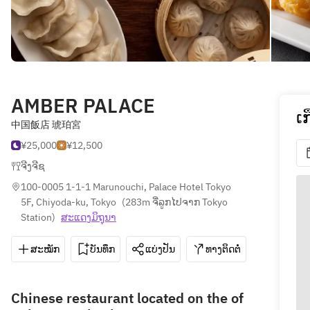
AMBER PALACE
ເ
中国飯店 琥珀宮
¥25,000
¥12,500
ຈີງຈີຊ
100-0005 1-1-1 Marunouchi, Palace Hotel Tokyo 
5F, Chiyoda-ku, Tokyo
(
283m ຈີ່ລູກໄປຈາກ Tokyo 
Station
)
ສະ​ແດງ​ມິ​ຖຸນາ
ສະໝັກ
ບັນທຶກ
ແບ່ງປັນ
ທາງຕິດຕໍ່
03-5221
Chinese restaurant located on the of