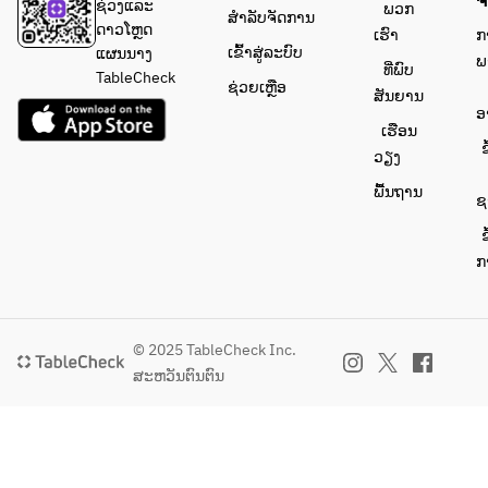
ຈ
ຊ່ວງແລະ
ພວກ
ສຳລັບຈັດການ
ດາວໂຫຼດ
ເຮົາ
ກ
ເຂົ້າສູ່ລະບົບ
ແຜນນາງ
ພ
ທີ່ພົບ
TableCheck
ຊ່ວຍເຫຼືອ
ສັນຍານ
ອ
ເຮືອນ
ຂ
ວຽງ
ພື້ນຖານ
ຊ
ຂ
ກ
© 2025 TableCheck Inc.
ສະຫວັນຕົນຕົນ