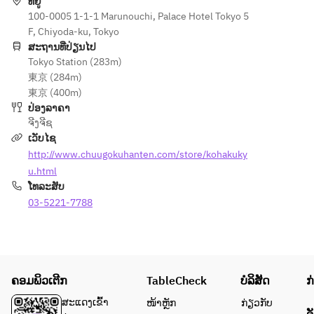
更する可
冬蔭スパ
ທີ່ຢູ່
鍋焼きチ
能性がご
100-0005 1-1-1 Marunouchi, Palace Hotel Tokyo 5
イス
ャーハン
ざいま
F, Chiyoda-ku, Tokyo
デザート
海燕の巣
す。
ສະຖານທີ່ປ່ຽນໄປ
入りデザ
Tokyo Station (283m)
※メニュ
ート
東京 (284m)
ーは仕入
東京 (400m)
れ状況に
※メニュ
ປ່ອງລາຄາ
より、予
ーは仕入
ຈີງຈີຊ
告なく変
れ状況に
ເວັບໄຊ
更する可
より、予
http://www.chuugokuhanten.com/store/kohakuky
能性がご
告なく変
ざいま
u.html
更する可
す。
ໂທລະສັບ
能性がご
03-5221-7788
ざいま
す。
ຄອມພິວເຕີກ
TableCheck
ບໍລິສັດ
ກ
ສະແດງເຂົ້າ
ໜ້າຫຼັກ
ກ່ຽວກັບ