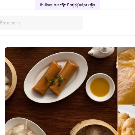
ສິນຄ້າສະໜອງຖືກ ປັບປຸງລຸ້ນ
ຊ່ວຍເຫຼືອ