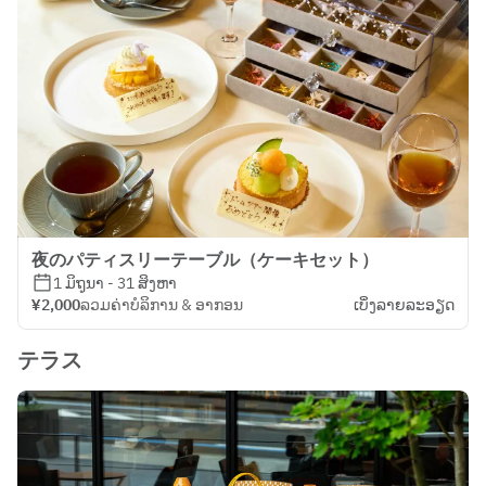
夜のパティスリーテーブル（ケーキセット）
1 ມິຖຸນາ - 31 ສິງຫາ
¥2,000
ລວມຄ່າບໍລິການ & ອາກອນ
ເບິ່ງ​ລາຍ​ລະ​ອຽດ
テラス