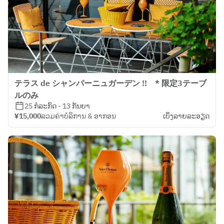
テラス de シャンパーニュガーデン !! * 限定3テーブ
ルのみ
25 ກໍລະກົດ - 13 ກັນຍາ
¥15,000
ລວມຄ່າບໍລິການ & ອາກອນ
ເບິ່ງ​ລາຍ​ລະ​ອຽດ