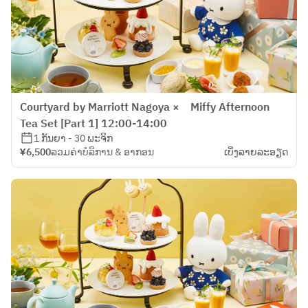
Courtyard by Marriott Nagoya × Miffy Afternoon
Tea Set [Part 1] 12:00-14:00
1 ກັນຍາ - 30 ພະຈິກ
¥6,500
ລວມຄ່າບໍລິການ & ອາກອນ
ເບິ່ງ​ລາຍ​ລະ​ອຽດ