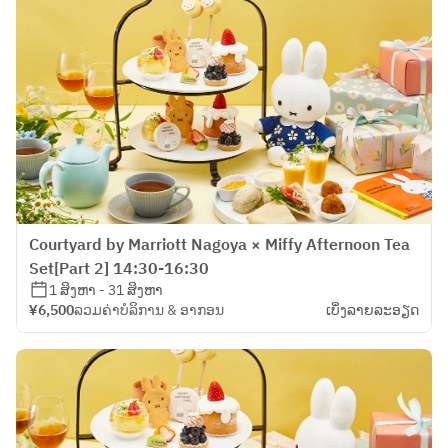
Courtyard by Marriott Nagoya × Miffy Afternoon Tea
Set[Part 2] 14:30-16:30
1 ສິງຫາ - 31 ສິງຫາ
¥6,500
ລວມຄ່າບໍລິການ & ອາກອນ
ເບິ່ງ​ລາຍ​ລະ​ອຽດ