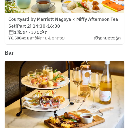
Courtyard by Marriott Nagoya × Miffy Afternoon Tea
Set[Part 2] 14:30-16:30
1 ກັນຍາ - 30 ພະຈິກ
¥6,500
ລວມຄ່າບໍລິການ & ອາກອນ
ເບິ່ງ​ລາຍ​ລະ​ອຽດ
Bar