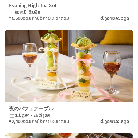
Evening High Tea Set
ທຸກໆມື້, ວັນພັກ
¥6,500
ລວມຄ່າບໍລິການ & ອາກອນ
ເບິ່ງ​ລາຍ​ລະ​ອຽດ
夜のパフェテーブル
1 ມິຖຸນາ - 25 ສິງຫາ
¥2,400
ລວມຄ່າບໍລິການ & ອາກອນ
ເບິ່ງ​ລາຍ​ລະ​ອຽດ