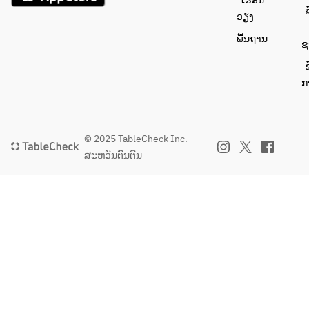
ເຮືອນ
（自
家製リ
ຂ
ວຽງ
家製
ングイ
ພື້ນຖານ
リン
ネ　カ
ຊ
グイ
ラスミ
ຂ
ネ／
と発酵
ກ
以下
バター
より
(※お一
選
人様
択）
1,000円
© 2025 TableCheck Inc.
追加で
ສະຫວັນຕົນຕົນ
 北
ズワイ
海道
ガニと
産の
発酵バ
モッ
ターの
ツァ
パスタ
レラ
に変更
とト
可)
マト
●メイ
ソー
ン：ノ
ス
ルウェ