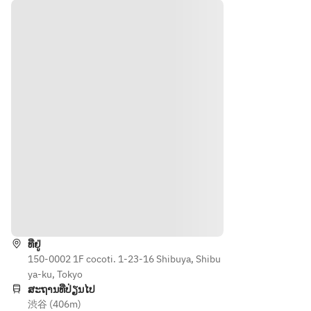
ハム
ヶ月熟
パス
と
成プロ
タと
Cuci
シュー
デザ
na 
ト
ート
が選
Dies
(※お一
べる
el 
人様500
全４
Far
円でブ
皿
mの
ラータ
ケー
チーズ
ルサ
と季節
ラダ
のフル
ーツを
・パ
トッピ
ン
ングで
ທາງຕິດຕໍ່
VIV
きま
IAN
す。)
ທີ່ຢູ່
Iの
●パ
150-0002 1F cocoti. 1-23-16 Shibuya, Shibu
ライ
ン：
ya-ku, Tokyo
麦パ
VIVIAN
ສະຖານທີ່ປ່ຽນໄປ
ン　
Iのライ
渋谷 (406m)
蜂蜜
麦パ