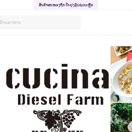
ສິນຄ້າສະໜອງຖືກ ປັບປຸງລຸ້ນ
ຊ່ວຍເຫຼືອ