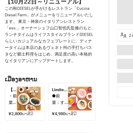
【10月22日～リニューアル】
この秋DIESELが手がけるレストラン「Cucina
Diesel Farm」がメニューをリニューアルいたし
ます。 東京・神泉のイタリアンレストラン
「ess.」オーナーシェフ山口智也氏監修のもと、
ランチタイムはライフスタイルブランドDIESEL
2 
らしいカジュアルなカフェプレートに、ディナ
ータイムは本店のあるヴェネト州の手打ちパス
タなど郷土料理をはじめ、満足度の高い本格的
なイタリアンにアップデートします。
ເມືອງອາຫານ
【ク
Limited-
ッチ
time 
・前
●前
ー
Cucina 
菜
菜：す
ナ 
Dinner 
すり
りたて
ラン
Course 
¥2,800
ພາສີມີ
¥4,980
ພາສີມີ
たて
こぼれ
チコ
こぼ
生ハム 
ー
れ生
kras10
ス】