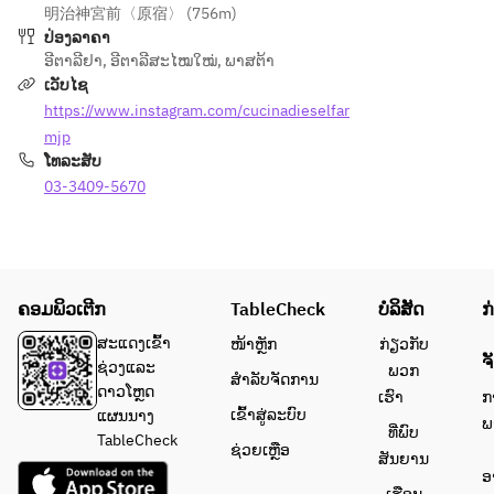
明治神宮前〈原宿〉 (756m)
とマ
ン　マ
ປ່ອງລາຄາ
スカ
スカル
ອີຕາລີຢາ
,
ອີຕາລີສະໄໝໃໝ່
,
ພາສຕ້າ
ルポ
ポーネ
ເວັບໄຊ
ーネ
ホイッ
https://www.instagram.com/cucinadieselfar
ホイ
プ添え
mjp
ップ
●サラ
ໂທລະສັບ
クリ
ダ：カ
03-3409-5670
ーム
ーリー
※パ
ケール
ンの
とマッ
おか
シュル
わり
ームの
ຄອມພິວເຕີກ
TableCheck
ບໍລິສັດ
ກ
自
サラ
由：
ダ　自
ສະແດງເຂົ້າ
ໜ້າຫຼັກ
ກ່ຽວກັບ
ຈ
＋
家製オ
ຊ່ວງແລະ
ພວກ
ສຳລັບຈັດການ
300
ニオン
ດາວໂຫຼດ
ເຮົາ
ກ
円
ドレッ
ເຂົ້າສູ່ລະບົບ
ແຜນນາງ
ພ
ທີ່ພົບ
シング
TableCheck
ຊ່ວຍເຫຼືອ
ສັນຍານ
・パ
●パス
ອ
スタ
タ：自