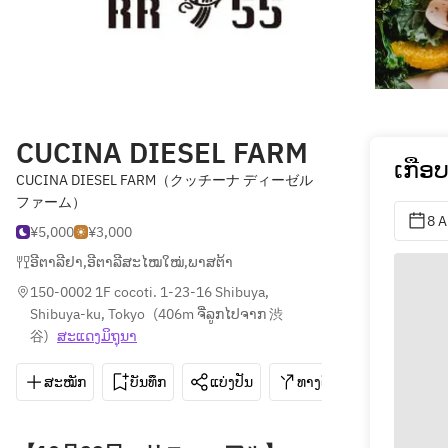
CUCINA DIESEL FARM
ເກືອ
CUCINA DIESEL FARM（クッチーナ ディーゼル
ファーム）
8 A
¥5,000
¥3,000
ອີຕາລີຢາ
,
ອີຕາລີສະໄໝໃໝ່
,
ພາສຕ້າ
150-0002 1F cocoti. 1-23-16 Shibuya, 
Shibuya-ku, Tokyo
(
406m ຈີ່ລູກໄປຈາກ 渋
谷
)
ສະ​ແດງ​ມິ​ຖຸນາ
ສະໝັກ
ບັນທຶກ
ແບ່ງປັນ
ທາງຕິດຕໍ່
03-3409