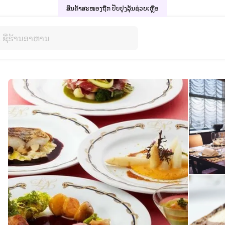
ສິນຄ້າສະໜອງຖືກ ປັບປຸງລຸ້ນ
ຊ່ວຍເຫຼືອ