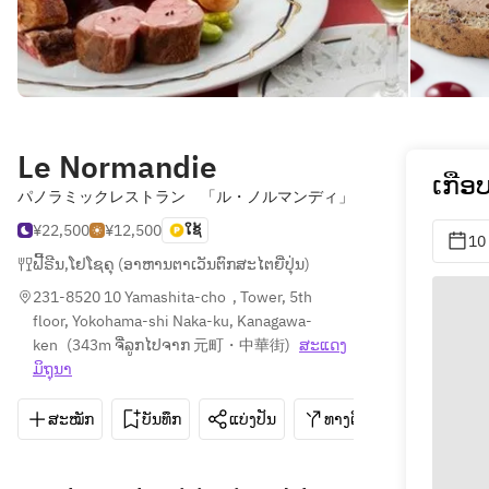
Le Normandie
ເກື
パノラミックレストラン 「ル・ノルマンディ」
¥22,500
¥12,500
ໃຊ້
10
ຟີ້ຣີນ
,
ໂຢໂຊຄຸ (ອາຫານຕາເວັນຕົກສະໄຕຍີ່ປຸ່ນ)
231-8520 10 Yamashita-cho  , Tower, 5th 
floor, Yokohama-shi Naka-ku, Kanagawa-
ken
(
343m ຈີ່ລູກໄປຈາກ 元町・中華街
)
ສະ​ແດງ​
ມິ​ຖຸນາ
ສະໝັກ
ບັນທຶກ
ແບ່ງປັນ
ທາງຕິດຕໍ່
045-681