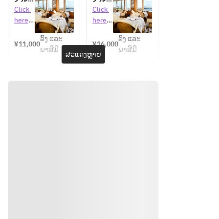
タリア
ンディ
ンディ
Click 
Click 
ニバー
自慢の
自慢の
here 
here 
サリー
料理と
料理と
for 
for 
ランチ
ワイン
ワイン
ລົງ ແລະ
ລົງ ແລະ
detail
detail
¥11,000
¥16,000
（2
（3
ພາສີມີ
ພາສີມີ
s 
s 
ສະແດງຫຼາຍ
杯）を
杯）を
楽しむ
楽しむ
プリフ
コース
ィック
ランチ
スラン
チメイ
ンチョ
イス