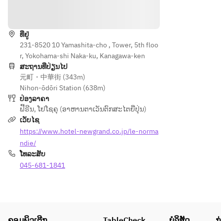
ທາງຕິດຕໍ່
ທີ່ຢູ່
231-8520 10 Yamashita-cho , Tower, 5th floo
r, Yokohama-shi Naka-ku, Kanagawa-ken
ສະຖານທີ່ປ່ຽນໄປ
元町・中華街 (343m)
Nihon-ōdōri Station (638m)
ປ່ອງລາຄາ
ຟີ້ຣີນ
,
ໂຢໂຊຄຸ (ອາຫານຕາເວັນຕົກສະໄຕຍີ່ປຸ່ນ)
ເວັບໄຊ
https://www.hotel-newgrand.co.jp/le-norma
ndie/
ໂທລະສັບ
045-681-1841
ຄອມພິວເຕີກ
TableCheck
ບໍລິສັດ
ກ