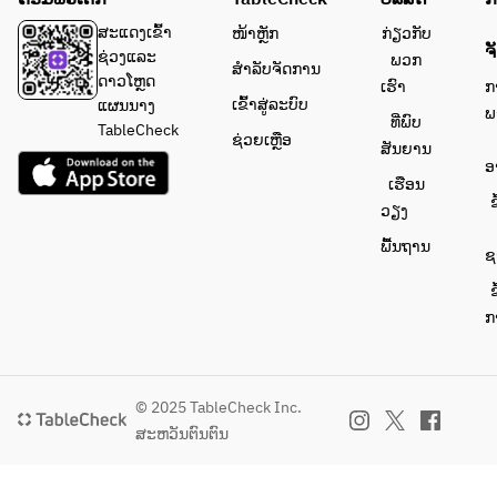
ສະແດງເຂົ້າ
ໜ້າຫຼັກ
ກ່ຽວກັບ
ຈ
ຊ່ວງແລະ
ພວກ
ສຳລັບຈັດການ
ດາວໂຫຼດ
ເຮົາ
ກ
ເຂົ້າສູ່ລະບົບ
ແຜນນາງ
ພ
ທີ່ພົບ
TableCheck
ຊ່ວຍເຫຼືອ
ສັນຍານ
ອ
ເຮືອນ
ຂ
ວຽງ
ພື້ນຖານ
ຊ
ຂ
ກ
© 2025 TableCheck Inc.
ສະຫວັນຕົນຕົນ