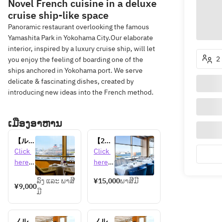
Novel French cuisine in a deluxe
cruise ship-like space
Panoramic restaurant overlooking the famous
Yamashita Park in Yokohama City.Our elaborate
interior, inspired by a luxury cruise ship, will let
2 
you enjoy the feeling of boarding one of the
ships anchored in Yokohama port. We serve
delicate & fascinating dishes, created by
introducing new ideas into the French method.
ເມືອງອາຫານ
【ル・
【2名
ノルマ
様～乾
Click 
Click 
ンデ
杯用シ
here 
here 
ィ】平
ャンパ
for 
for 
日限
ン＆ケ
ລົງ ແລະ ພາສີ
¥15,000
ພາສີມີ
detail
detail
¥9,000
定！客
ーキ
ມີ
s 
s 
船入港
付！】
日限定
記念日
ランチ
にピッ
ノルマ
ノルマ