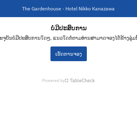
The Gardenhouse - Hotel Nikko Kanazawa
ບໍ່ມີປະສົບການ
ະຈຸບັນບໍ່ມີປະສົບການໃດໆ, ແນວໃດກໍ່ຕາມທ່ານສາມາດຈອງໄດ້ຂ້າງລຸ່ມນີ
ເຮັດການຈອງ
Powered by