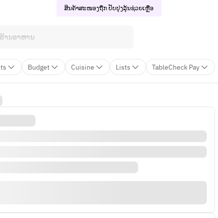
ສິນຄ້າສະໜອງຖືກ ປັບປຸງລຸ້ນ
ຊ່ວຍເຫຼືອ
ts
Budget
Cuisine
Lists
TableCheck Pay