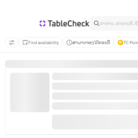
Find availability
ສາມາດຈອງໄດ້ຕອນນີ້
TC Poin