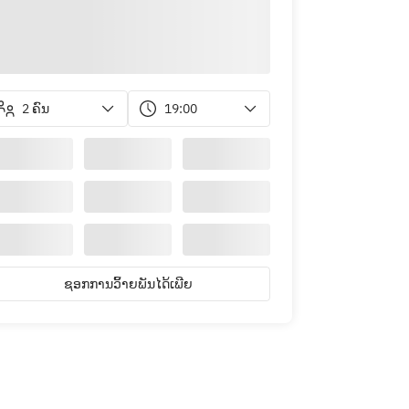
2 ຄົນ
19:00
ຊອກການວິ້າຍພັນໄດ້ເພີຍ