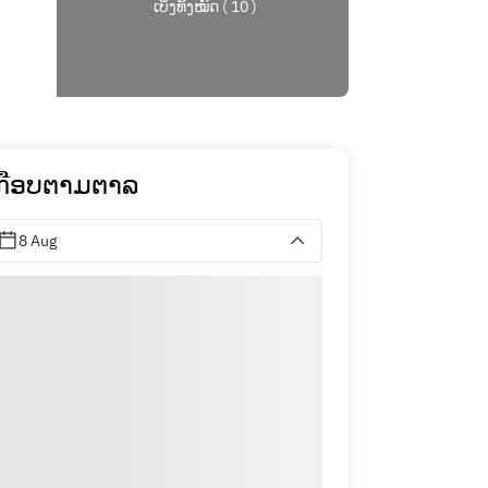
ເບິ່ງທັງໝົດ ( 10 )
ກືອບຕາມຕາລ
8 Aug