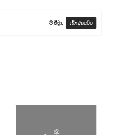
ຍີ່ປຸ່ນ
ເຂົ້າສູ່ລະບົບ