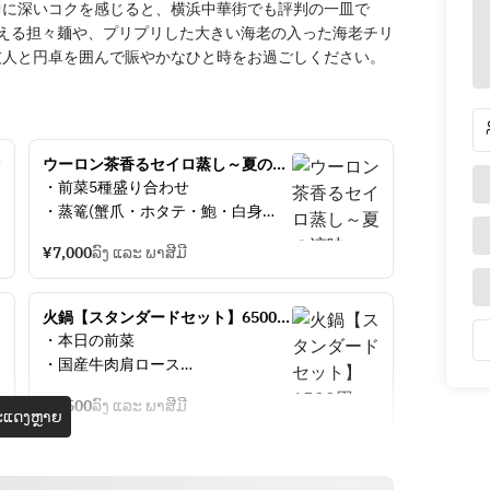
中に深いコクを感じると、横浜中華街でも評判の一皿で
える担々麺や、プリプリした大きい海老の入った海老チリ
友人と円卓を囲んで賑やかなひと時をお過ごしください。
ウーロン茶香るセイロ蒸し～夏の涼
味コース～7,000円
・前菜5種盛り合わせ
・蒸篭(蟹爪・ホタテ・鮑・白身
魚・赤海老・豚バラ肉・牛肩ロー
¥7,000
ລົງ ແລະ ພາສີມີ
ス・季節の野菜）
・金魚餃子
・豆乳担担涼麺
火鍋【スタンダードセット】6500円
・デザート2種
（平日限定）
・本日の前菜
・国産牛肉肩ロース
つけダレお好みの2点をお選びいた
・国産豚肉肩ロース
だけます
¥6,500
ລົງ ແລະ ພາສີມີ
・赤海老
ແດງຫຼາຍ
麻辣/青山椒/白湯/海老醤
・棒湯葉
・水餃子
・季節野菜盛り合わせ