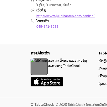
ປ່ອງລາຄາ
ຈີງຈີຊ
,
ຈີນເສສວນ
,
ຕິ່ມຊຳ
ເວັບໄຊ
https://www.jukeihanten.com/honkan/
ໂທລະສັບ
045-641-8288
ຄອມພິວເຕີກ
Tabl
ສະແດງເຂົ້າຊ່ວງແລະດາວໂຫຼ
ໜ້າຫຼັ
ດແຜນນາງ TableCheck
ສຳລັ
ເຂົ້າສ
ຊ່ວຍເຫ
© 2025 TableCheck Inc. ສະຫວັນຕົ