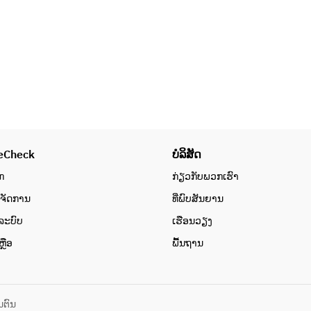
eCheck
ບໍລິສັດ
ກ
ກ່ຽວກັບພວກເຮົາ
ບຈັດການ
ທີ່ພົບສັນຍານ
ູ່ລະບົບ
ເຮືອນວຽງ
ຼືອ
ພື້ນຖານ
ນຕົນ