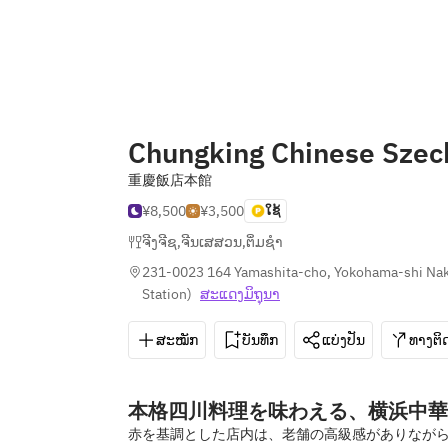
Chungking Chinese Sze
重慶飯店本館
¥8,500
¥3,500
ໃຊ້
ຈີງຈີຊ
,
ຈີນເສສວນ
,
ຕິ່ມຊຳ
231-0023 164 Yamashita-cho, Yokohama-shi Na
Station
)
ສະ​ແດງ​ມິ​ຖຸນາ
ສະໝັກ
ບັນທຶກ
ແບ່ງປັນ
ທາງຕິດ
本格四川料理を味わえる、横浜中華
赤を基調とした店内は、老舗の高級感がありなが