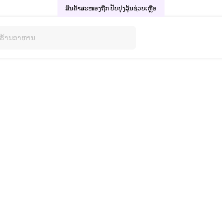
ສິນຄ້າສະໜອງຖືກ ປັບປຸງລຸ້ນ
ຊ່ວຍເຫຼືອ