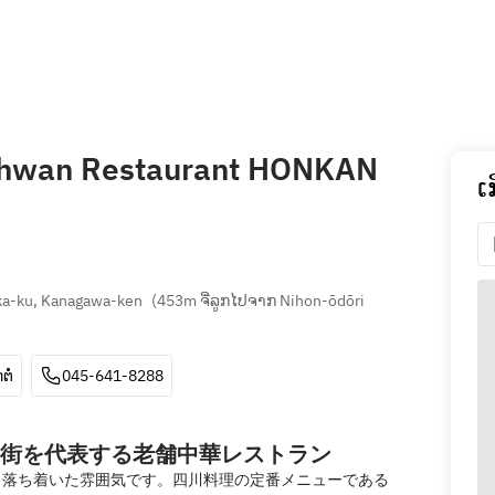
chwan Restaurant HONKAN
ເ
ka-ku, Kanagawa-ken
(
453m ຈີ່ລູກໄປຈາກ Nihon-ōdōri 
ຕໍ່
045-641-8288
街を代表する老舗中華レストラン
ら落ち着いた雰囲気です。四川料理の定番メニューである