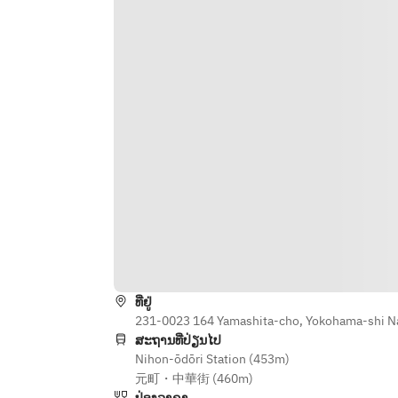
◆海味（ハイウェイ）スープ
ທີ່ຢູ່
231-0023 164 Yamashita-cho, Yokohama-shi N
ສະຖານທີ່ປ່ຽນໄປ
Nihon-ōdōri Station (453m)
元町・中華街 (460m)