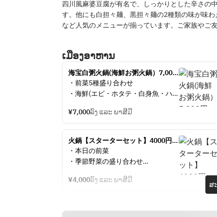
四川風麻婆豆腐が有名で、しっかりとした辛さの
す。他にも白担々麺、黒担々麺の2種類の味が味わ
など人気のメニューが揃っています。ご家族やご
ເມືອງອາຫານ
海宝白粥火鍋(海鮮お粥火鍋）7,000
円
・前菜5種盛り合わせ
・海鮮(エビ・ホタテ・白身魚・ハ
マグリ・鮑）
¥7,000
ລົງ ແລະ ພາສີມີ
・肉(皮付き豚バラ肉・豚軟骨・ガ
ツ・ピータン）
・野菜盛り合わせ
火鍋【スターターセット】4000円
・デザート2種
（平日ランチ限定）
・本日の前菜
・季節野菜の盛り合わせ
・デザート二種
¥4,000
ລົງ ແລະ ພາສີມີ
スープを2種類お選び頂けます
ສະ
◆麻辣スープ
◆薬膳白湯スープ
◆酸湯（サンタン）スープ