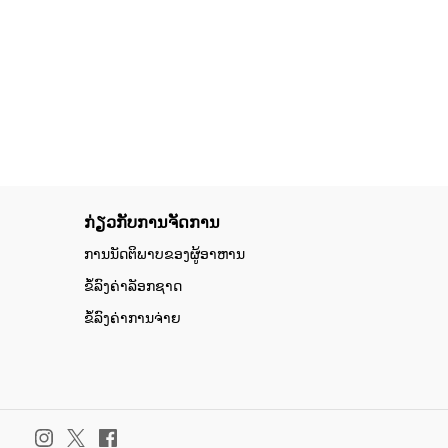
ກ່ຽວກັບການຈັດການ
ການນັດຕິພາບຂອງຜູ້ອາຫານ
ຂໍ້ລົງຄ່າລັອກຊາດ
ຂໍ້ລົງຄ່າການຈ່າຍ