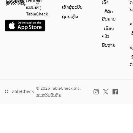
もござ
ດາວໂຫຼດ
ເຮົາ
ກ
いま
ເຂົ້າສູ່ລະບົບ
ແຜນນາງ
ພ
ທີ່ພົບ
す。
TableCheck
ຊ່ວຍເຫຼືອ
ສັນຍານ
ອ
ເຮືອນ
ຂ
ວຽງ
ພື້ນຖານ
ຊ
ຂ
ກ
© 2025 TableCheck Inc.
ສະຫວັນຕົນຕົນ