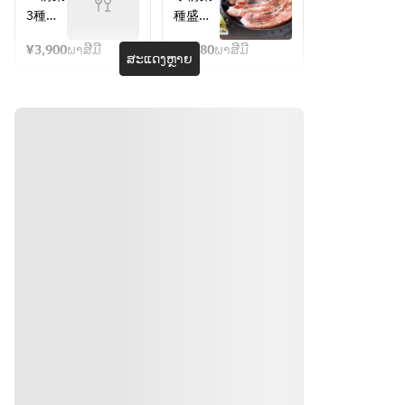
念日な
≫
定】チ
4980円
気】サ
3種盛
種盛り
ど大切
≪海鮮
ーズダ
⇒3900
ムギョ
り合わ
合わせ
な方へ
チヂミ
ッカル
円
プサル
¥3,900
ພາສີມີ
¥4,980
ພາສີມີ
せ≫
◆韓国
ສະແດງຫຼາຍ
ビコー
コース
のサプ
≫
≪韓国
風ネギ
ス（飲
(2時間
ライズ
≪サム
風ネギ
サラダ
み放題
飲み放
を演出
ギョプ
サラダ
(パムチ
込み）
題
♪
サル≫
≫
ム)
5500
込)4980
・〆チ
≪海鮮
◆金山
円
円
ュモッ
チヂミ
ソウル
⇒3900
パ
円
≫
特製海
・季節
≪チー
鮮チヂ
のシャ
ズダッ
ミ
ーベッ
カルビ
◆サム
ト
≫
ギョプ
・〆チ
サル　
ュモッ
◆チュ
パ
モッパ
・季節
◆季節
のシャ
のシャ
ທາງຕິດຕໍ່
ーベッ
ーベッ