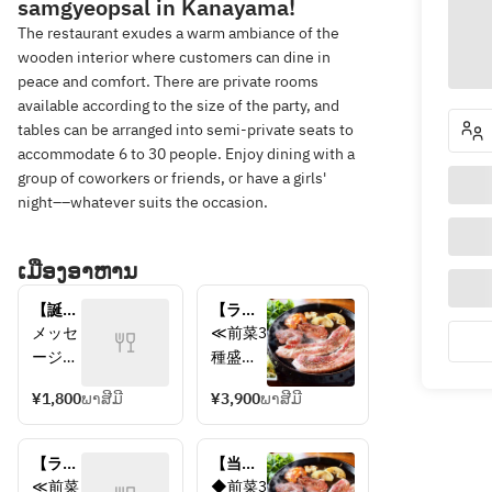
samgyeopsal in Kanayama!
The restaurant exudes a warm ambiance of the
wooden interior where customers can dine in
peace and comfort. There are private rooms
available according to the size of the party, and
tables can be arranged into semi-private seats to
accommodate 6 to 30 people. Enjoy dining with a
group of coworkers or friends, or have a girls'
night––whatever suits the occasion.
ເມືອງອາຫານ
【誕生
【ラン
日や記
チ限
メッセ
≪前菜3
念日に
定】サ
ージ入
種盛り
♪】メ
ムギョ
りデザ
合わせ
ッセー
プサル
¥1,800
ພາສີມີ
¥3,900
ພາສີມີ
ートプ
≫
ジ付き
コース
レート
≪韓国
デザー
（飲み
で誕生
風ネギ
トプレ
【ラン
放題込
【当店1
日や記
サラダ
ート
チ限
み）
番人
≪前菜
◆前菜3