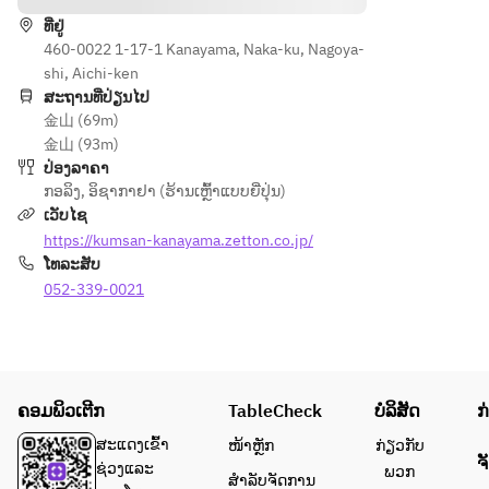
ト
ト 
ທີ່ຢູ່
460-0022 1-17-1 Kanayama, Naka-ku, Nagoya-
shi, Aichi-ken
※仕入
ສະຖານທີ່ປ່ຽນໄປ
れ状況
金山 (69m)
により
金山 (93m)
予告な
ປ່ອງລາຄາ
く変更
ກອລິງ
,
ອິຊາກາຢາ (ຮ້ານເຫຼົ້າແບບຍີ່ປຸ່ນ)
させて
ເວັບໄຊ
頂くこ
https://kumsan-kanayama.zetton.co.jp/
ともご
ໂທລະສັບ
ざいま
052-339-0021
す。
※当日
のキャ
ンセル
はキャ
ຄອມພິວເຕີກ
TableCheck
ບໍລິສັດ
ກ
ンセル
料を頂
ສະແດງເຂົ້າ
ໜ້າຫຼັກ
ກ່ຽວກັບ
ຈ
く場合
ຊ່ວງແລະ
ພວກ
ສຳລັບຈັດການ