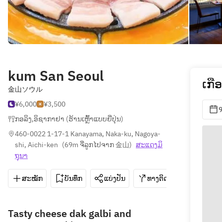
kum San Seoul
ເກື
金山ソウル
¥6,000
¥3,500
9
ກອລິງ
,
ອິຊາກາຢາ (ຮ້ານເຫຼົ້າແບບຍີ່ປຸ່ນ)
460-0022 1-17-1 Kanayama, Naka-ku, Nagoya-
shi, Aichi-ken
(
69m ຈີ່ລູກໄປຈາກ 金山
)
ສະ​ແດງ​ມິ​
ຖຸນາ
ສະໝັກ
ບັນທຶກ
ແບ່ງປັນ
ທາງຕິດຕໍ່
052-339
Tasty cheese dak galbi and