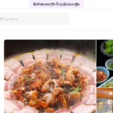
ສິນຄ້າສະໜອງຖືກ ປັບປຸງລຸ້ນ
ຊ່ວຍເຫຼືອ