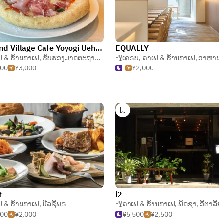
Holland Village Cafe Yoyogi Uehara store
EQUALLY
ຟ & ຮ້ານກາເຟ
,
ຮັບຮອງມາດຕະຖານອໍແກນິກ
,
ເຄຣບ
ວິກະກະນ
,
ຄາເຟ & ຮ້ານກາເຟ
,
ອາຫານເ
500
¥3,000
-
¥2,000
t
i2
ຟ & ຮ້ານກາເຟ
,
ບີລຊີພຣ
ຄາເຟ & ຮ້ານກາເຟ
,
ພິດຊາ
,
ອີຕາລ
500
¥2,000
¥5,500
¥2,500