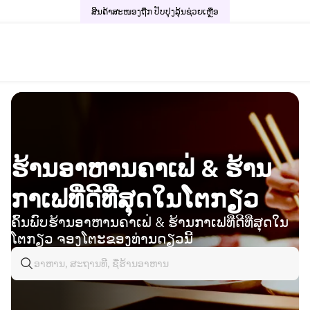
ສິນຄ້າສະໜອງຖືກ ປັບປຸງລຸ້ນ
ຊ່ວຍເຫຼືອ
ຮ້ານອາຫານຄາເຟ່ & ຮ້ານ
ກາເຟທີ່ດີທີ່ສຸດໃນໂຕກຽວ
ຄົ້ນພົບຮ້ານອາຫານຄາເຟ່ & ຮ້ານກາເຟທີ່ດີທີ່ສຸດໃນ
ໂຕກຽວ ຈອງໂຕະຂອງທ່ານດຽວນີ້