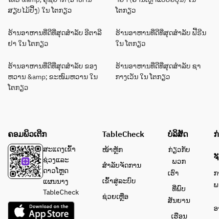
ສຽບໄມ້ປີ້ງ) ໃນ ໂຕກຽວ
ໂຕກຽວ
ຮ້ານອາຫານທີ່ດີທີ່ສຸດສຳລັບ ອີຕາລີ
ຮ້ານອາຫານທີ່ດີທີ່ສຸດສຳລັບ ຟີ້ຣີນ
ຢາ ໃນ ໂຕກຽວ
ໃນ ໂຕກຽວ
ຮ້ານອາຫານທີ່ດີທີ່ສຸດສຳລັບ ຂອງ
ຮ້ານອາຫານທີ່ດີທີ່ສຸດສຳລັບ ຊາ
ຫວານ &amp; ຂະໜົມຫວານ ໃນ
ກາງເວັນ ໃນ ໂຕກຽວ
ໂຕກຽວ
ຄອມພິວເຕີກ
TableCheck
ບໍລິສັດ
ກ
ສະແດງເຂົ້າ
ໜ້າຫຼັກ
ກ່ຽວກັບ
ຈ
ຊ່ວງແລະ
ພວກ
ສຳລັບຈັດການ
ດາວໂຫຼດ
ເຮົາ
ກ
ເຂົ້າສູ່ລະບົບ
ແຜນນາງ
ພ
ທີ່ພົບ
TableCheck
ຊ່ວຍເຫຼືອ
ສັນຍານ
ອ
ເຮືອນ