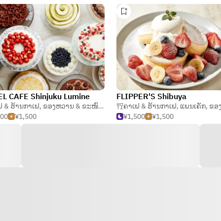
L CAFE Shinjuku Lumine
FLIPPER'S Shibuya
ຟ & ຮ້ານກາເຟ
,
ຂອງຫວານ & ຂະໜົມຫວານ
,
ຄາເຟ & ຮ້ານກາເຟ
ເບເກີລີ & ເພສຕຣີ້
,
ແພນເຄັກ
,
ຂອງຫວານ 
500
¥1,500
¥1,500
¥1,500