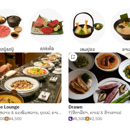
សាច់អាំង
សាប៊ូសាប៊ូ
ເທມປຸຣະ
ຣາເ
e Lounge
Drawn
ຫວານ & ຂະໜົມຫວານ
,
ບຸບເຟ
,
ຄາເຟ & ຮ້ານກາເຟ
ອີຕາລີຢາ
,
ຄາເຟ & ຮ້ານກາເຟ
000
¥4,500
¥8,500
¥2,500