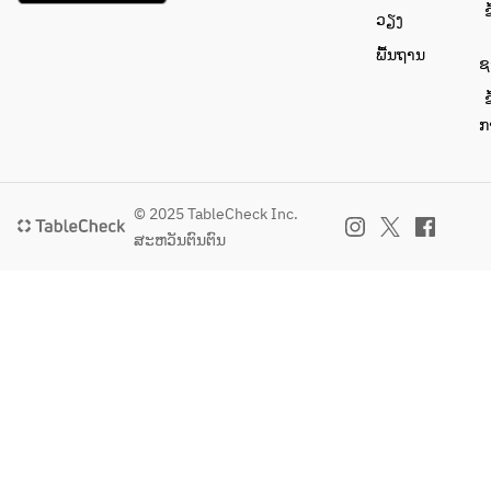
ຂ
ວຽງ
ພື້ນຖານ
ຊ
ຂ
ກ
© 2025 TableCheck Inc.
ສະຫວັນຕົນຕົນ