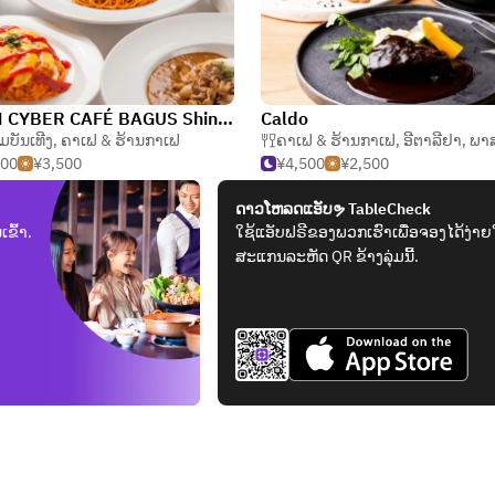
GRAN CYBER CAFÉ BAGUS ShinjukuWest
Caldo
ບັນເທີງ
,
ຄາເຟ & ຮ້ານກາເຟ
ຄາເຟ & ຮ້ານກາເຟ
,
ອີຕາລີຢາ
,
ພາສ
500
¥3,500
¥4,500
¥2,500
ດາວໂຫລດແອັບຯ TableCheck
ຂົ້າ.
ໃຊ້ແອັບຟຣີຂອງພວກເຮົາເພື່ອຈອງໄດ້ງ່າຍ
ສະແກນລະຫັດ QR ຂ້າງລຸ່ມນີ້.