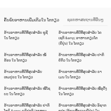
ຊອກຫາສະຖານທີ່ອື່ນໆ
ຄົ້ນພົບອາຫານເພີ່ມເຕີມໃນ ໂຕກຽວ
ຮ້ານອາຫານທີ່ດີທີ່ສຸດສຳລັບ ຊູຊີ
ຮ້ານອາຫານທີ່ດີທີ່ສຸດສຳລັບ ໄຄ
ໃນ ໂຕກຽວ
ເຊກິ &amp; ອາຫານກຽວໂຕ
(ຍີ່ປຸ່ນ) ໃນ ໂຕກຽວ
ຮ້ານອາຫານທີ່ດີທີ່ສຸດສຳລັບ ໝໍ້
ຮ້ານອາຫານທີ່ດີທີ່ສຸດສຳລັບ ຢາກິ
ຮ້ອນ ໃນ ໂຕກຽວ
ຍັກິວ ໃນ ໂຕກຽວ
ຮ້ານອາຫານທີ່ດີທີ່ສຸດສຳລັບ
ຮ້ານອາຫານທີ່ດີທີ່ສຸດສຳລັບ ຣາ
ເທມປຸຣະ ໃນ ໂຕກຽວ
ເມນ ໃນ ໂຕກຽວ
ຮ້ານອາຫານທີ່ດີທີ່ສຸດສຳລັບ ໝີ່ໂຊ
ຮ້ານອາຫານທີ່ດີທີ່ສຸດສຳລັບ ໝີ່ອຸດົ້ງ
ບະ ໃນ ໂຕກຽວ
ໃນ ໂຕກຽວ
ຮ້ານອາຫານທີ່ດີທີ່ສຸດສຳລັບ ຢາກິ
ຮ້ານອາຫານທີ່ດີທີ່ສຸດສຳລັບ ອິຊາກ
ໂທຣິ &amp; ຄຸຊິຢາກິ (ອາຫານ
າຢາ (ຮ້ານເຫຼົ້າແບບຍີ່ປຸ່ນ) ໃນ