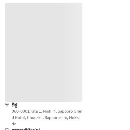
テ
テ
だ
認
お
お
ィ
ィ
き
事
持
持
ー
ー
ま
項
ち
ち
セ
セ
す
が
ッ
ッ
の
の
。
ご
ト
ト
方
方
ご
ざ
13
15
は
は
了
い
時
時
確
確
半
承
ま
認
認
頂
す
事
事
け
の
項
項
ま
で
が
が
す
、
ご
ご
様
必
ざ
ざ
何
ず
い
い
ທາງຕິດຕໍ່
卒
お
ま
ま
よ
電
す
す
ろ
話
ທີ່ຢູ່
の
の
し
060-0001 Kita 1, Nishi 4, Sapporo Gran
に
で
で
く
d Hotel, Chuo-ku, Sapporo-shi, Hokkai
て
、
、
お
do
ご
必
必