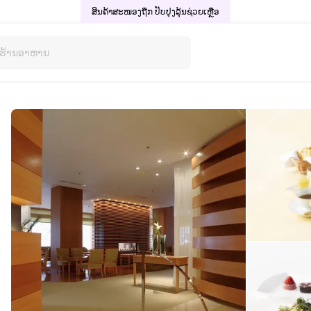
ສິນຄ້າສະໜອງຖືກ ປັບປຸງລຸ້ນ
ຊ່ວຍເຫຼືອ