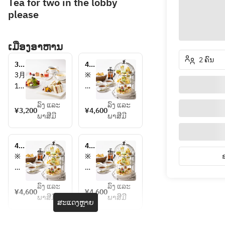
Tea for two in the lobby
please
ເມືອງອາຫານ
2 ຄົນ
3/1
4/1
～
～
3月
※
サ
ア
1日
ア
ン
フ
よ
レ
ド
タ
ລົງ ແລະ
ລົງ ແລະ
り
ル
¥3,200
¥4,600
ウ
ヌ
ພາສີມີ
ພາສີມີ
価
ギ
ィ
ー
格
ー
ッ
ン
を
を
チ
テ
4/1
4/1
改
お
ブ
ィ
～
～
※
※
定
持
ラ
ー
ア
ア
ア
ア
さ
ち
ン
セ
フ
フ
レ
レ
チ
ッ
せ
の
タ
タ
ລົງ ແລະ
ລົງ ແລະ
ル
ル
¥4,600
¥4,600
セ
ト
ヌ
ヌ
て
方
ພາສີມີ
ພາສີມີ
ギ
ギ
ສະແດງຫຼາຍ
ッ
12
ー
ー
い
は
ー
ー
ト
時
ン
ン
た
確
を
を