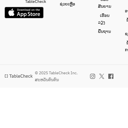
ス
コ
TableCheck
ຊ່ວຍເຫຼືອ
ツ
時
ສັນຍານ
コ
ー
ナ
間
ອ
ー
ン
ເຮືອນ
ト
に
ン
の
ຂ
ວຽງ
マ
合
の
焼
ト
わ
ພື້ນຖານ
焼
き
ຊ
よ
せ
き
上
り2
た
ຂ
上
げ
品
時
ກ
げ
時
＋
間
時
間
サ
に
間
に
ラ
て
に
合
© 2025 TableCheck Inc.
ダ 
ご
合
わ
、
ສະຫວັນຕົນຕົນ
予
わ
せ
ス
約
せ
た
ー
承
た
時
プ
り
時
間
、
ま
間
に
お
す
に
て
ま
、
て
ご
か
そ
ご
予