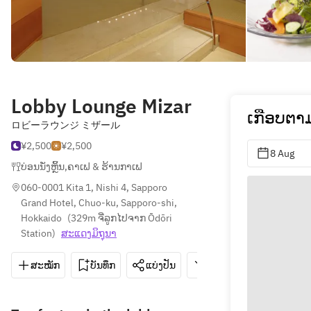
Lobby Lounge Mizar
ເກືອບຕາ
ロビーラウンジ ミザール
¥2,500
¥2,500
8 Aug
ບ່ອນນັ່ງຫຼິ້ນ
,
ຄາເຟ & ຮ້ານກາເຟ
060-0001 Kita 1, Nishi 4, Sapporo 
Grand Hotel, Chuo-ku, Sapporo-shi, 
Hokkaido
(
329m ຈີ່ລູກໄປຈາກ Ōdōri 
Station
)
ສະ​ແດງ​ມິ​ຖຸນາ
ສະໝັກ
ບັນທຶກ
ແບ່ງປັນ
ທາງຕິດຕໍ່
011-261