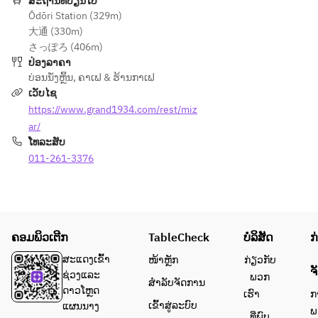
願
ສະຖານທີ່ປ່ຽນໄປ
予
ず
ず
Ōdōri Station (329m)
い
約
お
お
大通 (330m)
申
を
電
電
さっぽろ (406m)
し
お
話
話
ປ່ອງລາຄາ
上
願
に
に
ບ່ອນນັ່ງຫຼິ້ນ
,
ຄາເຟ & ຮ້ານກາເຟ
げ
い
て
て
ເວັບໄຊ
ま
い
ご
ご
https://www.grand1934.com/rest/miz
す
た
予
予
。
し
ar/
約
約
≪
ま
ໂທລະສັບ
を
を
ハ
す
011-261-3376
お
お
ム
※
願
願
・
ス
い
い
ポ
コ
い
い
テ
ー
た
た
ト
ン
ຄອມພິວເຕີກ
TableCheck
ບໍລິສັດ
ກ
し
し
・
の
ま
ま
ສະແດງເຂົ້າ
ໜ້າຫຼັກ
ກ່ຽວກັບ
た
焼
ຈ
す
す
ຊ່ວງແລະ
ພວກ
ま
き
ສຳລັບຈັດການ
※
※
ດາວໂຫຼດ
ເຮົາ
ກ
ご
上
※
ス
ເຂົ້າສູ່ລະບົບ
ແຜນນາງ
ພ
・
げ
ທີ່ພົບ