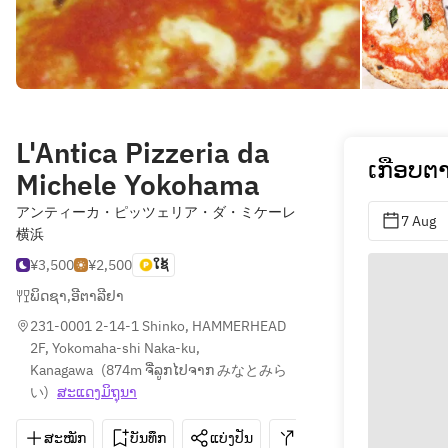
L'Antica Pizzeria da
ເກືອບຕ
Michele Yokohama
アンティーカ・ピッツェリア・ダ・ミケーレ
7 Aug
横浜
¥3,500
¥2,500
ໃຊ້
ພິດຊາ
,
ອີຕາລີຢາ
231-0001 2-14-1 Shinko, HAMMERHEAD 
2F, Yokomaha-shi Naka-ku, 
Kanagawa
(
874m ຈີ່ລູກໄປຈາກ みなとみら
い
)
ສະ​ແດງ​ມິ​ຖຸນາ
ສະໝັກ
ບັນທຶກ
ແບ່ງປັນ
ທາງຕິດຕໍ່
045-226