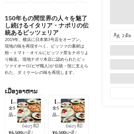
150年もの間世界の人々を魅了
し続けるイタリア・ナポリの伝
統あるピッツェリア
2 ຄົນ
2019年、横浜に日本第3号店をオープン。
現地の味を再現すべく、ピッツァの素材は
粉・トマト・オイルにピッツァ窯をナポリよ
り輸送。 現地ナポリ本店に認められたピッ
ツァイオーロ(ピザ職人)が 伝統・技に支えら
れた、ダ ミケーレの味を再現します。
ເມືອງອາຫານ
【平
【平
日ラ
日デ
全5
全5
ン
ィナ
品
品
チ】
ー】
・彩
・彩
記念
記念
ບໍລ່ວງ ທີ່ມີ
ບໍລ່ວງ ທີ່ມີ
り野
り野
日コ
日コ
¥6,500
ພາສີ /
¥6,500
ພາສີ /