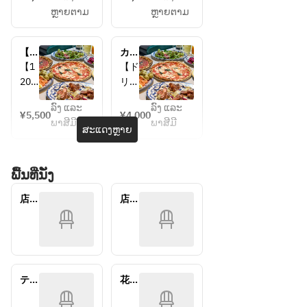
菜の
菜の
ース
ース
ຫຼາຍຕາມ
ຫຼາຍຕາມ
サラ
サラ
ダ
ダ
・前
・前
【飲
カジ
菜5
菜5
み放
ュア
【1
【ド
種盛
種盛
題付
ルプ
20
リン
り合
り合
き】
ラン
分飲
クは
わせ
わせ
カジ
ລົງ ແລະ
ລົງ ແລະ
み放
別途
¥5,500
¥4,000
ュア
・銘
・銘
ພາສີມີ
ພາສີມີ
題付
ご注
ສະແດງຫຼາຍ
ルプ
柄豚
柄豚
き】
文下
ラン
の低
の低
・イ
さ
温ロ
温ロ
ພື້ນທີ່ນັ່ງ
ンサ
い】
ース
ース
ラー
・イ
ト
ト
店内
店内
タ
ンサ
・ピ
・ピ
席
席
・プ
ラー
（ﾒｲ
（ｼｰ
ッツ
ッツ
ロシ
タ
ﾝﾌﾛ
ｻｲ
ァ1
ァ1
ュー
・プ
ｱ）
ﾄﾞ）
枚
枚
ト
ロシ
(マ
(マ
・フ
ュー
テラ
花火
ルゲ
ルゲ
リッ
ト
ス席
大会
リー
リー