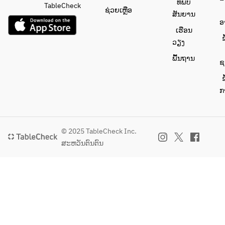
ທີ່ພົບ
TableCheck
ຊ່ວຍເຫຼືອ
ສັນຍານ
ອ
ເຮືອນ
ຂ
ວຽງ
ພື້ນຖານ
ຊ
ຂ
ກ
© 2025 TableCheck Inc.
ສະຫວັນຕົນຕົນ