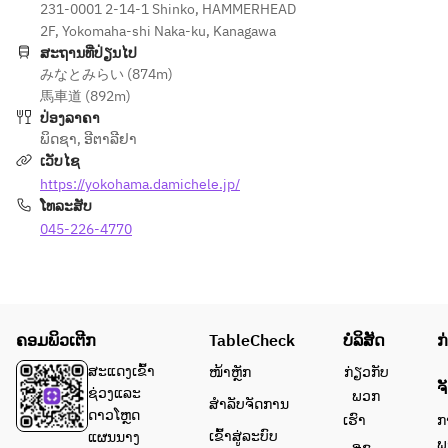
231-0001 2-14-1 Shinko, HAMMERHEAD
2F, Yokomaha-shi Naka-ku, Kanagawa
ສະຖານທີ່ປ່ຽນໄປ
みなとみらい (874m)
馬車道 (892m)
ປ່ອງລາຄາ
ພິດຊາ
,
ອີຕາລີຢາ
ເວັບໄຊ
https://yokohama.damichele.jp/
ໂທລະສັບ
045-226-4770
ຄອມພິວເຕີກ
TableCheck
ບໍລິສັດ
ກ
ສະແດງເຂົ້າ
ໜ້າຫຼັກ
ກ່ຽວກັບ
ຈ
ຊ່ວງແລະ
ພວກ
ສຳລັບຈັດການ
ດາວໂຫຼດ
ເຮົາ
ກ
ເຂົ້າສູ່ລະບົບ
ແຜນນາງ
ພ