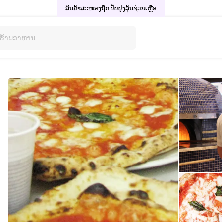
ສິນຄ້າສະໜອງຖືກ ປັບປຸງລຸ້ນ
ຊ່ວຍເຫຼືອ