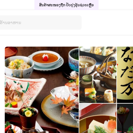
ສິນຄ້າສະໜອງຖືກ ປັບປຸງລຸ້ນ
ຊ່ວຍເຫຼືອ