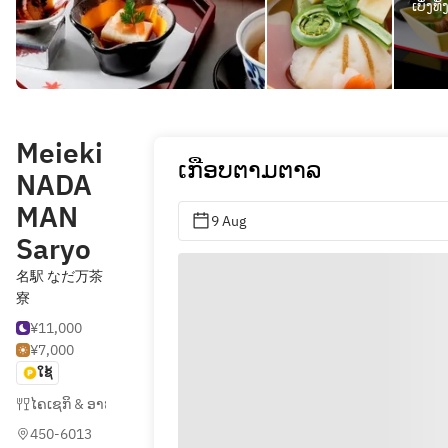
ເບິ່ງທ
Meieki
ເກືອບຕາມຕາລ
NADA
MAN
9 Aug
Saryo
名駅 なだ万茶
寮
¥11,000
¥7,000
ໃຊ້
ໄຄເຊກິ & ອາຫານກຽວໂຕ (ຍີ່ປຸ່ນ)
,
ຟືອຣິຊີ
450-6013 