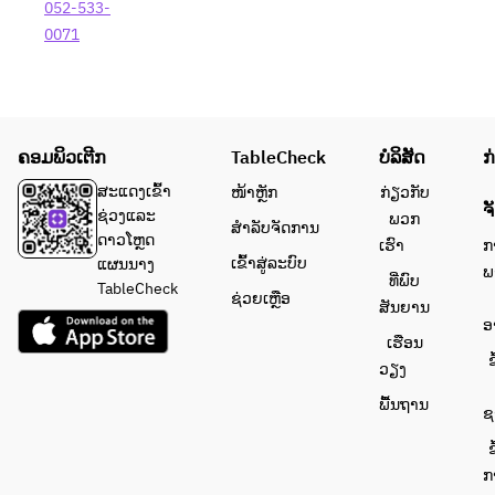
052-533-
0071
ຄອມພິວເຕີກ
TableCheck
ບໍລິສັດ
ກ
ສະແດງເຂົ້າ
ໜ້າຫຼັກ
ກ່ຽວກັບ
ຈ
ຊ່ວງແລະ
ພວກ
ສຳລັບຈັດການ
ດາວໂຫຼດ
ເຮົາ
ກ
ເຂົ້າສູ່ລະບົບ
ແຜນນາງ
ພ
ທີ່ພົບ
TableCheck
ຊ່ວຍເຫຼືອ
ສັນຍານ
ອ
ເຮືອນ
ຂ
ວຽງ
ພື້ນຖານ
ຊ
ຂ
ກ