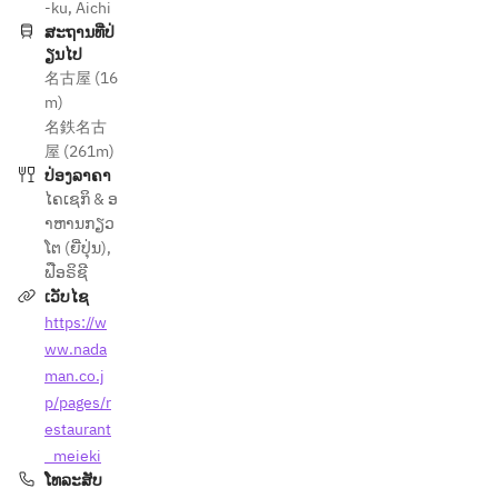
-ku, Aichi
ສະຖານທີ່ປ່
ຽນໄປ
名古屋 (16
m)
名鉄名古
屋 (261m)
ປ່ອງລາຄາ
ໄຄເຊກິ & ອ
າຫານກຽວ
ໂຕ (ຍີ່ປຸ່ນ)
,
ຟືອຣິຊີ
ເວັບໄຊ
https://w
ww.nada
man.co.j
p/pages/r
estaurant
_meieki
ໂທລະສັບ