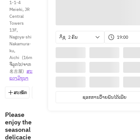
1-1-4 
Meieki, JR 
Central 
Towers 
13F, 
Nagoya-shi 
2 ຄົນ
19:00
Nakamura-
ku, 
Aichi
(
16m 
ຈີ່ລູກໄປຈາກ 
名古屋
)
ສະ​
ແດງ​ມິ​ຖຸນາ
ສະໝັກ
ບັນທຶກ
ແບ່ງປັນ
ທາງຕິດຕໍ່
052-533
ຊອກການວິ້າຍພັນໄດ້ເພີຍ
Please
enjoy the
seasonal
delicacie