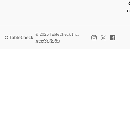
ブールブ
ຂ
fired 
ラン　グ
ກ
baby corn
リーンハ
ーブ
経産牛　
Seasonal 
サーロイ
© 2025 TableCheck Inc.
vegetable
ン
ສະຫວັນຕົນຕົນ
s, wood-
WAGYU 
fired, 
Sirloin
beurre 
blanc, 
※季節、
green 
商材の納
herbs
品によ
り、メニ
黒毛和
ューの内
牛　経
容が変更
産　サー
になる場
ロイン　  
合がござ
いま
WAGYU 
す。	
Sirloin   
※金額は1