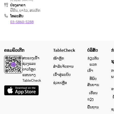
蛸　コン
wine　ワイン　　　
ປ່ອງລາຄາ
ポジショ
【RED・WHITE・ROSE・
ຟີ້ຣີນ
,
ບາໄວ
,
ສະເຕັກ
海老と水
ン　日向
SPARKLING】
ໂທລະສັບ
蛸　コン
夏　トマ
Cocktails　カクテル  
03-5860-5288
ポジショ
トジュレ
【GIN TONIC・CAMPARI 
ン　日向
Shrimp 
SODA】
夏　トマ
and 
Non alcoholic ノンアルコ
トジュレ
octopus 
ール
Shrimp 
compositi
【LEMON NADE ORANGE 
ຄອມພິວເຕີກ
TableCheck
ບໍລິສັດ
ກ
and 
on with 
JUICE】
octopus 
Hyuganat
※季節、商材の納品によ
ສະແດງເຂົ້າ
ໜ້າຫຼັກ
ກ່ຽວກັບ
compositi
ຈ
su citrus 
り、メニューの内容が変更
ຊ່ວງແລະ
ພວກ
ສຳລັບຈັດການ
on with 
and 
になる場合がございま
ດາວໂຫຼດ
ເຮົາ
ກ
Hyuganat
tomato 
ເຂົ້າສູ່ລະບົບ
す。	
ແຜນນາງ
ພ
su citrus 
ທີ່ພົບ
jelly
※金額は1名様分の価格で
TableCheck
ຊ່ວຍເຫຼືອ
and 
ສັນຍານ
す。
ອ
tomato 
薪焼き　
ເຮືອນ
jelly
皮付きヤ
ຂ
ວຽງ
ングコー
旬野菜　
ພື້ນຖານ
ン
ຊ
薪焼き　
Wood-