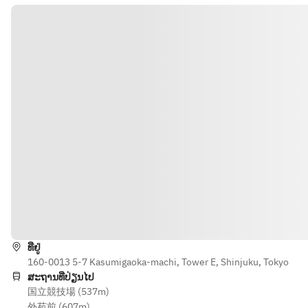
グ
タコス　
Dessert
ィ
Tacos, ceviche, aged tuna, 
セビーチ
Cheese 
mango
ェ　熟成
※季節、商材の納品によ
Gougères
マグロ　
り、メニューの内容が変更
, Liver 
海老と水蛸　コンポジショ
マンゴー
になる場合がございます。
Mousse 
ン　日向夏　トマトジュレ
Tacos, 
※金額は1名様分の価格で
with 
Shrimp and octopus 
ceviche, 
す。
Guava 
composition with 
aged 
Confit
Hyuganatsu citrus and 
tuna, 
タコス　
tomato jelly
mango
セビーチ
グジェー
ェ　熟成
薪焼き　皮付きヤングコー
ル　レバ
マグロ　
ン
ームー
マンゴー
Wood-fired baby corn
ス　グァ
Tacos, 
ທາງຕິດຕໍ່
バコンフ
ceviche, 
経産牛　サーロイン
ィ
aged 
WAGYU Sirloin
Gougères
ທີ່ຢູ່
tuna, 
, liver 
160-0013 5-7 Kasumigaoka-machi, Tower E, Shinjuku, Tokyo
mango
Free Flow 		
mousse, 
ສະຖານທີ່ປ່ຽນໄປ
Beer　生ビール   　
国立競技場 (537m)
guava 
海老と水
【KIRIN】
外苑前 (607m)
confit