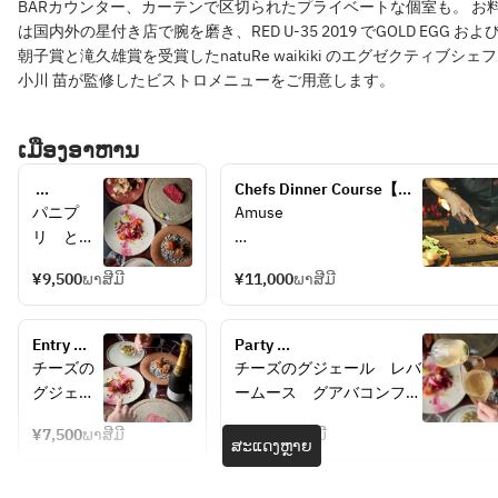
BARカウンター、カーテンで区切られたプライベートな個室も。 お
は国内外の星付き店で腕を磨き、RED U-35 2019 でGOLD EGG およ
朝子賞と滝久雄賞を受賞したnatuRe waikiki のエグゼクティブシェ
小川 苗が監修したビストロメニューをご用意します。
ເມືອງອາຫານ
Chefs Dinner Course【日
Signature 
本の旬を味わうスペシャリ
パニプ
Amuse
Course 
テコース】　
リ　とう
2026
もろこ
Hors d'oecvre　冷
¥9,500
ພາສີມີ
¥11,000
ພາສີມີ
し　燻製
醤油ジュ
Hors d'oecvre　温
レ
Entry 
Party 
Pani Puri 
Poisson
Course 
Course+2HDrinkFreeFlow 
チーズの
チーズのグジェール　レバ
with 
【薪火料
【初夏のBUBBLE3種含む
グジェー
ームース　グアバコンフィ
smoked 
Viande
理を愉し
ワイン8種が楽しめるフリ
ル　レバ
Cheese Gougères, Liver 
soy 
む5皿】 
ーフロー】
¥7,500
ພາສີມີ
¥9,000
ພາສີມີ
ームー
Mousse with Guava Confit
ສະແດງຫຼາຍ
乾杯スパ
sauce 
Carbo
ス　グア
タコス　セビーチェ　熟成
ークリン
jelly
バコンフ
マグロ　マンゴー