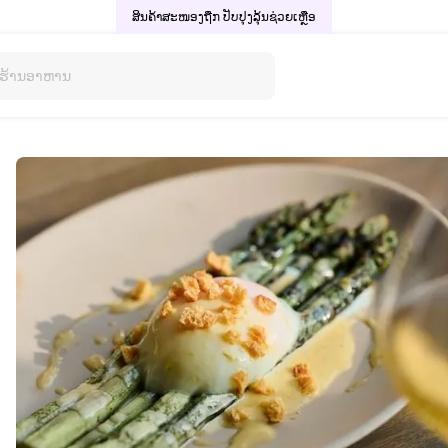
ສິນຄ້າສະໜອງຖືກ ປັບປຸງລຸ້ນ
ຊ່ວຍເຫຼືອ