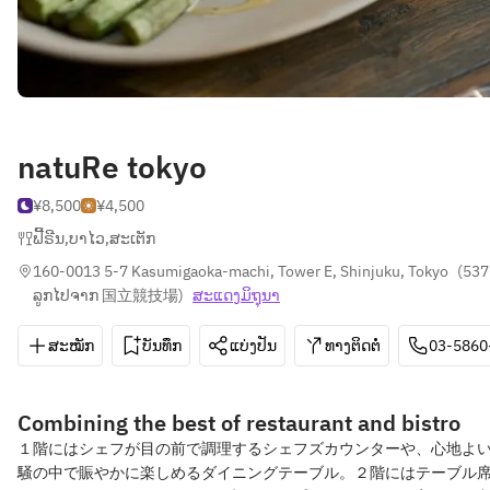
natuRe tokyo
¥8,500
¥4,500
ຟີ້ຣີນ
,
ບາໄວ
,
ສະເຕັກ
160-0013 5-7 Kasumigaoka-machi, Tower E, Shinjuku, Tokyo
(
537m
ລູກໄປຈາກ 国立競技場
)
ສະ​ແດງ​ມິ​ຖຸນາ
ສະໝັກ
ບັນທຶກ
ແບ່ງປັນ
ທາງຕິດຕໍ່
03-5860
Combining the best of restaurant and bistro
１階にはシェフが目の前で調理するシェフズカウンターや、心地よ
騒の中で賑やかに楽しめるダイニングテーブル。２階にはテーブル