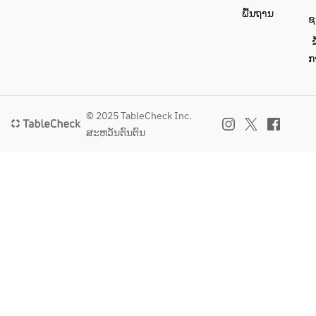
ພື້ນຖານ
ຊ
ຂ
ກ
© 2025 TableCheck Inc.
ສະຫວັນຕົນຕົນ