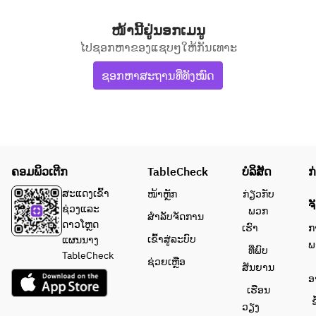
ໜ້ານີ້ຢູ່ນອກເມນູ
ໄປຊອກຫາຂອງແຊບໆໃຫ້ກັນເທາະ
ຊອກຫາສະຖານທີ່ທັງໝົດ
ຄອມພິວເຕີກ
TableCheck
ບໍລິສັດ
ກ
ສະແດງເຂົ້າ
ໜ້າຫຼັກ
ກ່ຽວກັບ
ຈ
ຊ່ວງແລະ
ພວກ
ສຳລັບຈັດການ
ດາວໂຫຼດ
ເຮົາ
ກ
ເຂົ້າສູ່ລະບົບ
ແຜນນາງ
ພ
ທີ່ພົບ
TableCheck
ຊ່ວຍເຫຼືອ
ສັນຍານ
ອ
ເຮືອນ
ຂ
ວຽງ