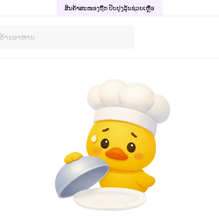
ສິນຄ້າສະໜອງຖືກ ປັບປຸງລຸ້ນ
ຊ່ວຍເຫຼືອ